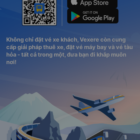
Không chỉ đặt vé xe khách, Vexere còn cung
cấp giải pháp thuê xe, đặt vé máy bay và vé tàu
hỏa - tất cả trong một, đưa bạn đi khắp muôn
nơi!