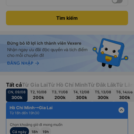
Tìm kiếm
Tất cả
Từ Gia Lai
Từ Hồ Chí Minh
Từ Đắk Lắk
Từ Lâ
CN, 09/08
T2, 10/08
T3, 11/08
T4, 12/08
T5, 13/08
T6, 14/08
300k
200k
200k
300k
300k
300k
Hồ Chí Minh
Gia Lai
expand_less
Từ 18h đến 19h30
Chọn khoảng giờ đi mong muốn
Cả ngày
18h
19h