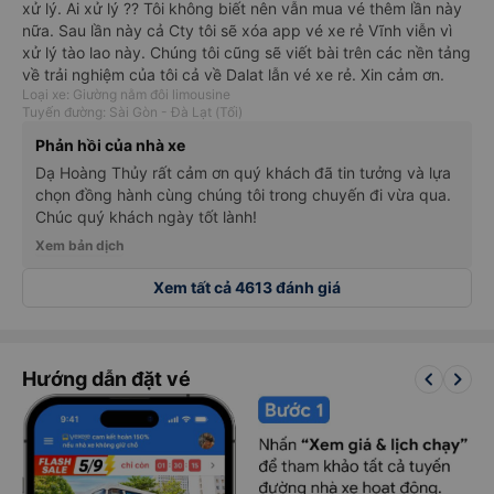
xử lý. Ai xử lý ?? Tôi không biết nên vẫn mua vé thêm lần này
nữa. Sau lần này cả Cty tôi sẽ xóa app vé xe rẻ Vĩnh viễn vì
xử lý tào lao này. Chúng tôi cũng sẽ viết bài trên các nền tảng
về trải nghiệm của tôi cả về Dalat lẫn vé xe rẻ. Xin cảm ơn.
Loại xe: Giường nằm đôi limousine
Tuyến đường: Sài Gòn - Đà Lạt (Tối)
Phản hồi của nhà xe
Dạ Hoàng Thủy rất cảm ơn quý khách đã tin tưởng và lựa
chọn đồng hành cùng chúng tôi trong chuyến đi vừa qua.
Chúc quý khách ngày tốt lành!
Xem bản dịch
Xem tất cả 4613 đánh giá
keyboard_arrow_left
keyboard_arrow_right
Hướng dẫn đặt vé