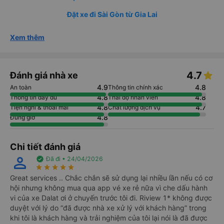
Đặt xe đi Sài Gòn từ Gia Lai
Xem thêm
4.7
Đánh giá nhà xe
4.9
4.8
An toàn
Thông tin chính xác
4.8
4.8
Thông tin đầy đủ
Thái độ nhân viên
4.8
4.7
Tiện nghi & thoải mái
Chất lượng dịch vụ
4.8
Đúng giờ
Chi tiết đánh giá
perm_identity
verified
Đã đi • 24/04/2026
star_rate
star_rate
star_rate
star_rate
star_rate
Great services .. Chắc chắn sẽ sử dụng lại nhiều lần nếu có cơ
hội nhưng không mua qua app vé xe rẻ nữa vì che dấu hành
vi của xe Dalat ơi ở chuyến trước tôi đi. Riview 1* không được
duyệt với lý do “đã được nhà xe xử lý với khách hàng” trong
khi tôi là khách hàng và trải nghiệm của tôi lại nói là đã được