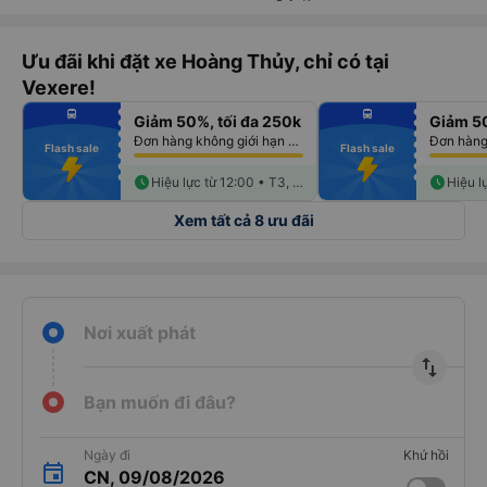
Ưu đãi khi đặt xe Hoàng Thủy, chỉ có tại
Vexere!
fiber_manual_record
fiber_manual_record
directions_bus
directions_bus
Giảm 50%, tối đa 250k
Giảm 50
fiber_manual_record
fiber_manual_record
fiber_manual_record
fiber_manual_record
Đơn hàng không giới hạn số lượng vé
fiber_manual_record
fiber_manual_record
Flash sale
Flash sale
fiber_manual_record
fiber_manual_record
fiber_manual_record
fiber_manual_record
fiber_manual_record
schedule
fiber_manual_record
schedule
Hiệu lực từ 12:00 • T3, 11/08
Xem tất cả 8 ưu đãi
Nơi xuất phát
import_export
Bạn muốn đi đâu?
Ngày đi
Khứ hồi
CN, 09/08/2026