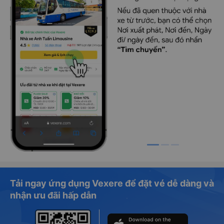
Tải ngay ứng dụng Vexere để đặt vé dễ dàng và
nhận ưu đãi hấp dẫn