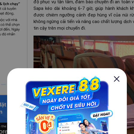
độ phục vụ tận tâm, đảm bảo chuyến đi an toàn và
Sapa kéo dài khoảng 6-7 giờ, giúp hành khách k
được chiêm ngưỡng cảnh đẹp hùng vĩ của núi rừ
không ngừng cải tiến và nâng cao chất lượng dịch
tin cậy trên mọi chuyến đi.
đặt vé
n