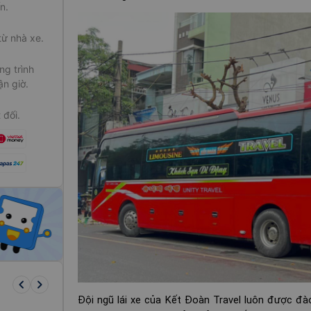
n.
từ nhà xe.
g trình
ận giờ.
 đối.
keyboard_arrow_left
keyboard_arrow_right
Đội ngũ lái xe của Kết Đoàn Travel luôn được đào