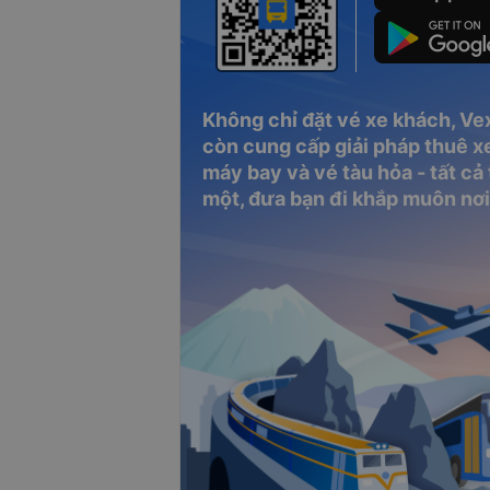
Không chỉ đặt vé xe khách, Ve
còn cung cấp giải pháp thuê xe
máy bay và vé tàu hỏa - tất cả
một, đưa bạn đi khắp muôn nơi