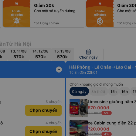
fiber_manual_record
fiber_manual_record
directions_bus
directions_bus
Giảm 30k
Giảm 30
fiber_manual_record
fiber_manual_record
fiber_manual_record
fiber_manual_record
Cho một số tuyến đường
Cho một số
Ưu đãi
Ưu đãi
fiber_manual_record
fiber_manual_record
đặt sớm
giờ chót
fiber_manual_record
fiber_manual_record
fiber_manual_record
fiber_manual_record
fiber_manual_record
fiber_manual_record
*Số lượng có hạn
*Số lượng có
ên
Từ Hà Nội
/08
T3, 11/08
T4, 12/08
T5, 13/08
calendar_month
k
570k
570k
570k
Chọn ngày
Hải Phòng - Lê Chân
Lào Cai -
expand_less
Từ 8h đến 22h01
Chọn khoảng giờ đi mong muốn
Cả ngày
8h (hết)
15h
16h
1
g
Limousine giường nằm 
3 chuyến
570.000đ
Chọn chuyến
+4
600.000đ
5%
hỗ
xe Cabin cung điện 22 
4 chuyến
720.000đ
Chọn chuyến
+3
750.000đ
4%