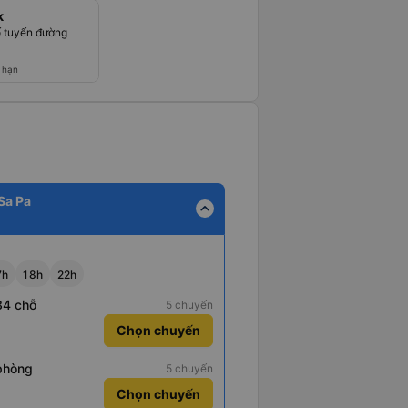
k
 tuyến đường
 hạn
 Sa Pa
expand_less
7h
18h
22h
34 chỗ
5 chuyến
Chọn chuyến
phòng
5 chuyến
Chọn chuyến