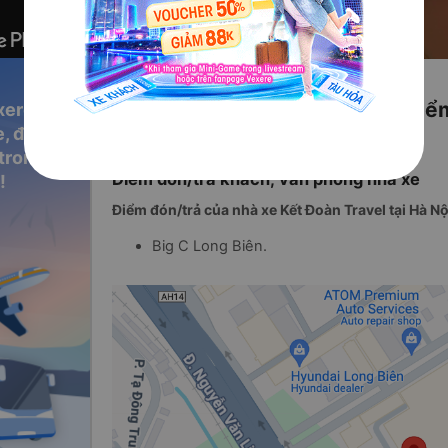
Số điện thoại, địa chỉ và các đi
xere
, đặt vé
Đoàn Travel
 trong
Điểm đón/trả khách, văn phòng nhà xe
!
Điểm đón/trả của nhà xe Kết Đoàn Travel tại Hà Nộ
Big C Long Biên.