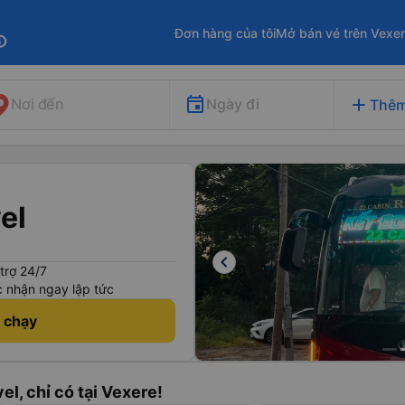
Đơn hàng của tôi
Mở bán vé trên Vexe
fo
add
Ngày đi
Nơi đến
Thêm
el
keyboard_arrow_left
trợ 24/7
 nhận ngay lập tức
h chạy
el, chỉ có tại Vexere!