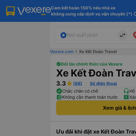
Cam kết hoàn 150% nếu nhà xe

không cung cấp dịch vụ vận chuyển (*)
in
import_export
Nơi xuất phát
Vexere.com
chevron_right
Xe Kết Đoàn Travel
Đối tác chính thức của Vexere
Xe Kết Đoàn Trav
3.3
(68)
Số điện thoại
Chắc chắn có chỗ
Hỗ 
Không cần thanh toán trước
Xác
Xem giá & lịc
Ưu đãi khi đặt xe Kết Đoàn Trav