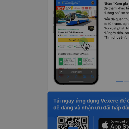
Tải ngay ứng dụng Vexere để 
dễ dàng và nhận ưu đãi hấp dẫ