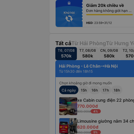
fiber_manual_record
directions_bus
Giảm 20k chiều về
fiber_manual_record
fiber_manual_record
Đơn hàng không giới hạn số lượng vé
fiber_manual_record
Khứ hồi
fiber_manual_record
fiber_manual_record
fiber_manual_record
HSD:
23:59•31/12
Tất cả
Từ Hải Phòng
Từ Hưng Y
T6, 07/08
T7, 08/08
CN, 09/08
T2, 10
570k
580k
580k
570
Hải Phòng - Lê Chân
Hà Nội
Từ 15h30 đến 18h15
Chọn khoảng giờ đi mong muốn
Cả ngày
15h
16h
17h
18h
xe Cabin cung điện 22 phòn
770.000đ
+3
800.000đ
4%
Limousine giường nằm 34 c
620.000đ
+4
650.000đ
5%