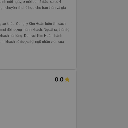
bình mỗi ngày, ở mỗi bến 2 đầu, sẽ có 4
họn chuyến đi phù hợp cho bản thân và gia
g xe khác. Công ty Kim Hoàn luôn tìm cách
p mọi đối tượng hành khách. Ngoài ra, thái độ
khách hài lòng. Đến với Kim Hoàn, hành
hành khách sẽ được đội ngũ nhân viên của
0.0
s