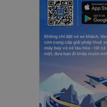
Không chỉ đặt vé xe khách, Ve
còn cung cấp giải pháp thuê xe
máy bay và vé tàu hỏa - tất cả
một, đưa bạn đi khắp muôn nơi