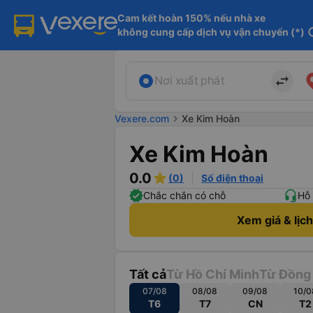
Cam kết hoàn 150% nếu nhà xe

không cung cấp dịch vụ vận chuyển (*)
in
import_export
Nơi xuất phát
Vexere.com
chevron_right
Xe Kim Hoàn
Xe Kim Hoàn
0.0
(0)
Số điện thoại
Chắc chắn có chỗ
Hỗ 
Xem giá & lịc
Tất cả
Từ Hồ Chí Minh
Từ Đồng
07/08
08/08
09/08
10/0
T6
T7
CN
T2