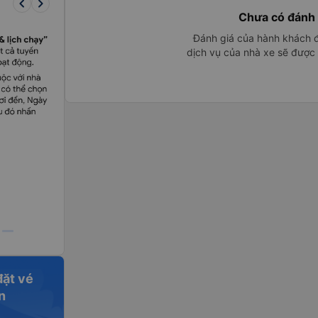
keyboard_arrow_left
keyboard_arrow_right
Chưa có đánh 
Đánh giá của hành khách đ
dịch vụ của nhà xe sẽ được h
đặt vé
n