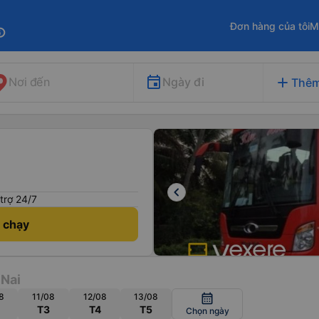
Đơn hàng của tôi
M
fo
add
Ngày đi
Nơi đến
Thêm
keyboard_arrow_left
trợ 24/7
h chạy
 Nai
8
11/08
12/08
13/08
calendar_month
T3
T4
T5
Chọn ngày