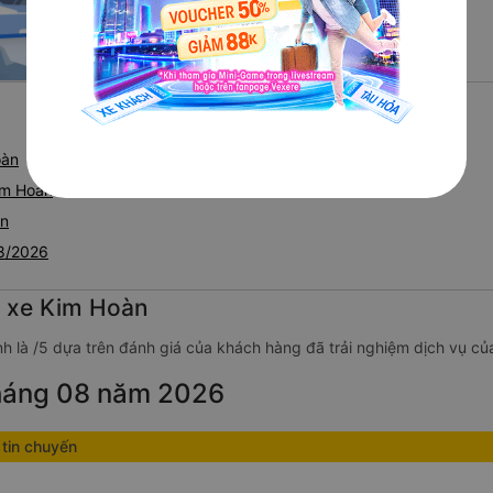
oàn
im Hoàn
àn
08/2026
g xe Kim Hoàn
h là /5 dựa trên đánh giá của khách hàng đã trải nghiệm dịch vụ củ
tháng 08 năm 2026
tin chuyến