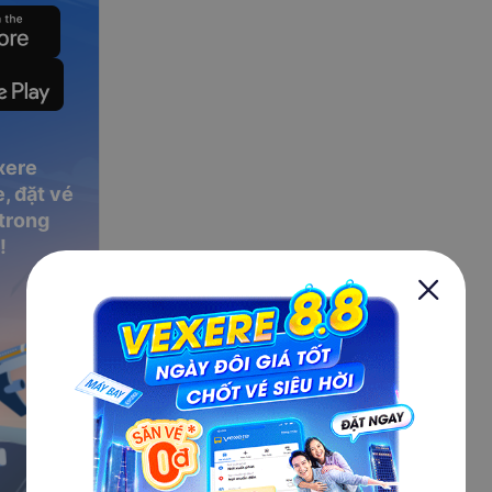
xere
, đặt vé
 trong
!