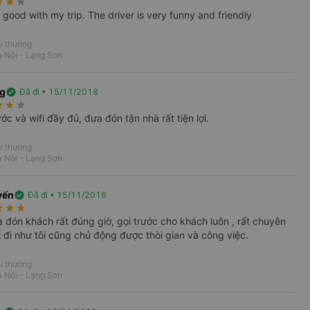
rate
star_rate
star_rate
 7 chỗ ghế ngả.
. Để đáp lại sự tin tưởng và
y good with my trip. The driver is very funny and friendly
hất lượng dịch vụ cũng như cam kết mức giá
sự phát triển của chúng tôi. Hãy đến với Long
i thường
 Nội - Lạng Sơn
c vấn đề cần lưu ý:
g
verified
Đã đi • 15/11/2018
thời điểm khách hàng liên hệ. Thường vào các
rate
star_rate
star_rate
n để có được vị trí tốt, bạn cần lập kế hoạch
ớc và wifi đầy đủ, đưa đón tận nhà rất tiện lợi.
i thường
 Nội - Lạng Sơn
yến
verified
Đã đi • 15/11/2018
rate
star_rate
star_rate
 đón khách rất đúng giờ, gọi trước cho khách luôn , rất chuyên
 đi như tôi cũng chủ động được thòi gian và công việc.
i thường
 Nội - Lạng Sơn