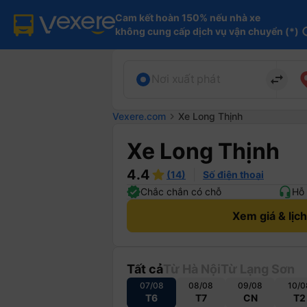
Cam kết hoàn 150% nếu nhà xe

không cung cấp dịch vụ vận chuyển (*)
in
import_export
Nơi xuất phát
Vexere.com
chevron_right
Xe Long Thịnh
Xe Long Thịnh
4.4
(14)
Số điện thoại
Chắc chắn có chỗ
Hỗ 
Xem giá & lịc
Tất cả
Từ Hà Nội
Từ Lạng Sơn
07/08
08/08
09/08
10/0
T6
T7
CN
T2