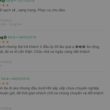
h
verified
Đã đi • 15/11/2018
rate
star_rate
star_rate
ất sạch sẽ , sang trọng. Phục vụ chu đáo.
i thường
 Nội - Lạng Sơn
i Lạng Sơn
ng
verified
Đã đi • 08/05/2018
rate
star_rate
star_rate
 giữ điện thoại luôn luôn trong tình trạng có
nh nhưng đợi trả khách 2 đầu tp thì lâu quá ạ ��� Xe rộng,
sẽ, lái xe đi cẩn thận. Chúc nhà xe ngày càng đắt khách
Cần phải có mặt trước giờ xe xuất bến từ 30 –
nhân viên phòng vé, nhân viên sẽ hỗ trợ xuất
i thường
ll
 không biết trước được bạn sẽ đi xe biển số
d
Đã đi • 08/05/2018
 liên hệ gần giờ đi để nắm rõ hơn.
rate
star_rate
star_rate
tình Xe đi oke nhưng đầu dưới HN sắp xếp chưa chuyên nghiệp
 Sơn:
 muộn giờ, để thời gian khách chờ xe chung chuyển và đổi khách
nh Hà Nội.
ng Kinh, Lạng Sơn. Còn hỗ trợ trung chuyển
i thường