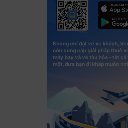
Không chỉ đặt vé xe khách, Ve
còn cung cấp giải pháp thuê xe
máy bay và vé tàu hỏa - tất cả
một, đưa bạn đi khắp muôn nơi