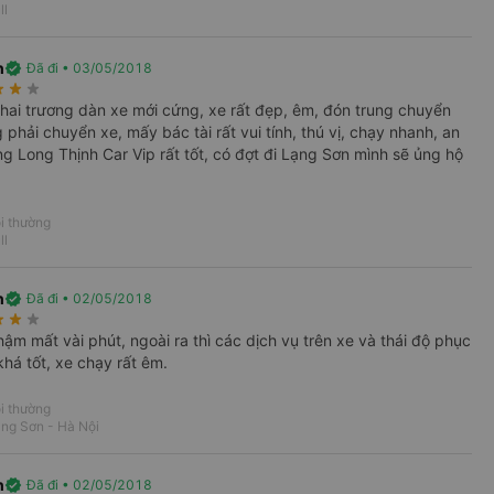
thể liên hệ tổng đài 1900888684 để được tư
ll
h
verified
Đã đi • 03/05/2018
rate
star_rate
star_rate
àng, luôn cam kết khởi hành đúng giờ.
hai trương dàn xe mới cứng, xe rất đẹp, êm, đón trung chuyển
phải chuyển xe, mấy bác tài rất vui tính, thú vị, chạy nhanh, an
ên mình để tài xế liên hệ, giờ đón chỉ là giờ
ng Long Thịnh Car Vip rất tốt, có đợt đi Lạng Sơn mình sẽ ủng hộ
a tình huống không mong muốn, bạn nên chuẩn
i thường
giải đáp các thắc mắc của khách hàng.
ll
iện nghi, sang trọng, có wifi, khăn lạnh, nước
h
verified
Đã đi • 02/05/2018
rate
star_rate
star_rate
ậm mất vài phút, ngoài ra thì các dịch vụ trên xe và thái độ phục
khá tốt, xe chạy rất êm.
i thường
ng Sơn - Hà Nội
h
verified
Đã đi • 02/05/2018