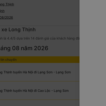
ong Thịnh
ịnh
 08/2026
g xe Long Thịnh
h là 4.4/5 dựa trên 14 đánh giá của khách hàng đã trải nghiệm dịch
tháng 08 năm 2026
tin chuyến
g Thịnh tuyến Hà Nội đi Lạng Sơn - Lạng Sơn
g Thịnh tuyến Hà Nội đi Cao Lộc - Lạng Sơn