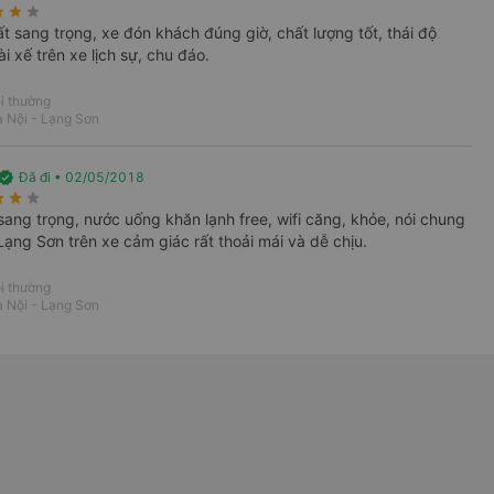
rate
star_rate
star_rate
ất sang trọng, xe đón khách đúng giờ, chất lượng tốt, thái độ
i xế trên xe lịch sự, chu đáo.
i thường
 Nội - Lạng Sơn
erified
Đã đi • 02/05/2018
rate
star_rate
star_rate
sang trọng, nước uống khăn lạnh free, wifi căng, khỏe, nói chung
g Sơn từ Hà Nội
Lạng Sơn trên xe cảm giác rất thoải mái và dễ chịu.
 không bắt khách dọc đường, chỉ hỗ trợ đón tại
i thường
 chuyến xe đi đêm, tài xế vẫn chạy tốc độ vừa
 Nội - Lạng Sơn
suốt chặng đường đi.
yến đường tại VeXeRe.com
ng Sơn
Hà Nội