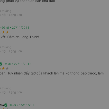
àng phục vụ khách ân cần chu đáo
Vexere
i thường
 Nội - Lạng Sơn
 chuyến
ed
Đã đi • 27/11/2018
rate
star_rate
star_rate
 vời! Cảm ơn Long Thịnh!
i thường
 Nội - Lạng Sơn
rified
Đã đi • 27/11/2018
i
Vé xe Tết
rate
star_rate
star_rate
toàn. Tuy nhiên đẩy giờ của khách lên mà ko thông báo trước, làm
i thường
 Nội - Lạng Sơn
 Thịnh đi Lạng Sơn từ Hà Nội
 Nội với giá thấp nhất tại
VeXeRe.com
tm
verified
Đã đi • 15/11/2018