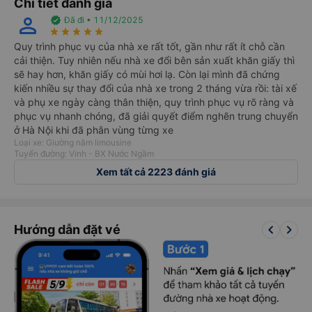
Chi tiết đánh giá
perm_identity
verified
Đã đi • 11/12/2025
star_rate
star_rate
star_rate
star_rate
star_rate
Quy trình phục vụ của nhà xe rất tốt, gần như rất ít chỗ cần
cải thiện. Tuy nhiên nếu nhà xe đổi bên sản xuất khăn giấy thì
sẽ hay hơn, khăn giấy có mùi hơi lạ. Còn lại mình đã chứng
kiến nhiều sự thay đổi của nhà xe trong 2 tháng vừa rồi: tài xế
và phụ xe ngày càng thân thiện, quy trình phục vụ rõ ràng và
phục vụ nhanh chóng, đã giải quyết điểm nghẽn trung chuyển
ở Hà Nội khi đã phân vùng từng xe
Loại xe: Giường nằm limousine
Tuyến đường: Vinh - BX Nước Ngầm
Xem tất cả 2223 đánh giá
keyboard_arrow_left
keyboard_arrow_right
Hướng dẫn đặt vé