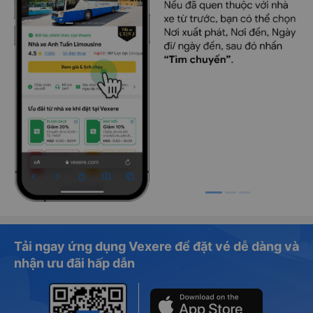
Tải ngay ứng dụng Vexere để đặt vé dễ dàng và
nhận ưu đãi hấp dẫn