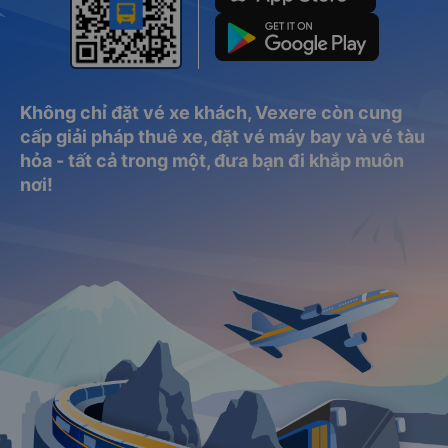
Không chỉ đặt vé xe khách, Vexere còn cung
cấp giải pháp thuê xe, đặt vé máy bay và vé tàu
hỏa - tất cả trong một, đưa bạn đi khắp muôn
nơi!