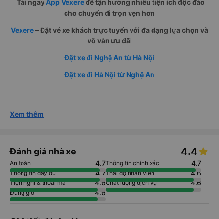
Tải ngay
App Vexere
để tận hưởng nhiều tiện ích độc đáo
cho chuyến đi trọn vẹn hơn
Vexere
– Đặt vé xe khách trực tuyến với đa dạng lựa chọn và
vô vàn ưu đãi
Đặt xe đi Nghệ An từ Hà Nội
Đặt xe đi Hà Nội từ Nghệ An
Xem thêm
4.4
Đánh giá nhà xe
4.7
4.7
An toàn
Thông tin chính xác
4.7
4.6
Thông tin đầy đủ
Thái độ nhân viên
4.6
4.6
Tiện nghi & thoải mái
Chất lượng dịch vụ
4.6
Đúng giờ