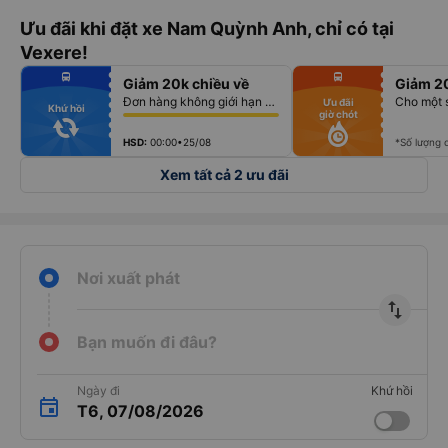
Ưu đãi khi đặt xe Nam Quỳnh Anh, chỉ có tại
Vexere!
fiber_manual_record
fiber_manual_record
directions_bus
directions_bus
Giảm 20k chiều về
Giảm 2
fiber_manual_record
fiber_manual_record
fiber_manual_record
fiber_manual_record
Đơn hàng không giới hạn số lượng vé
Cho một 
Ưu đãi
fiber_manual_record
fiber_manual_record
Khứ hồi
giờ chót
fiber_manual_record
fiber_manual_record
fiber_manual_record
fiber_manual_record
fiber_manual_record
fiber_manual_record
HSD:
00:00•25/08
*Số lượng 
Xem tất cả 2 ưu đãi
Nơi xuất phát
import_export
Bạn muốn đi đâu?
Ngày đi
Khứ hồi
T6, 07/08/2026