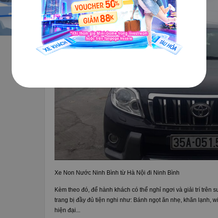
Xe Non Nước Ninh Bình từ Hà Nội đi Ninh Bình
Kèm theo đó, để hành khách có thể nghỉ ngơi và giải trí trên
trang bị đầy đủ tiện nghi như: Bánh ngọt ăn nhẹ, khăn lạnh, 
hiện đại...