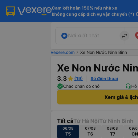
Cam kết hoàn 150% nếu nhà xe

không cung cấp dịch vụ vận chuyển (*)
in
import_export
Nơi xuất phát
Vexere.com
chevron_right
Xe Non Nước Ninh Bình
Xe Non Nước Nin
3.3
(19)
Số điện thoại
Chắc chắn có chỗ
Hỗ 
Xem giá & lịc
Tất cả
Từ Hà Nội
Từ Ninh Bình
06/08
07/08
08/08
09/0
T5
T6
T7
CN