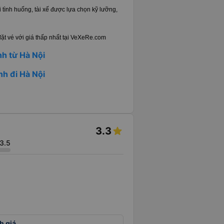
 tình huống, tài xế được lựa chọn kỹ lưỡng,
ặt vé với giá thấp nhất tại VeXeRe.com
nh từ Hà Nội
nh đi Hà Nội
3.3
3.5
h giá