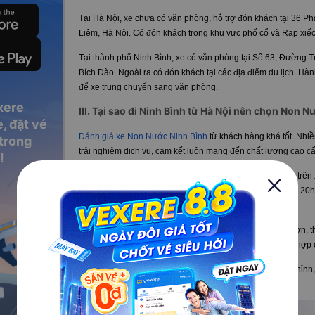
Tại Hà Nội, xe chưa có văn phòng, hỗ trợ đón khách tại
36 Ph
Liêm, Hà Nội. Có đón khách trong khu vực phố cổ và Rạp xi
Tại thành phố Ninh Bình, xe có văn phòng tại
Số 63, Đường T
Bích Đào. Ngoài ra có đón khách tại các địa điểm du lịch.
Hành
để xe trung chuyển sang văn phòng.
xere
III. Tại sao đi Ninh Bình từ Hà Nội nên chọn Non 
, đặt vé
Đánh giá xe Non Nước Ninh Bình
từ khách hàng khá tốt. Nhiề
 trong
trải nghiệm dịch vụ, cam kết luôn mang đến chất lượng cao cấp
!
Thời gian di chuyển rút ngắn chỉ còn khoảng 1 tiếng rưỡi trê
ngày, cách 30 phút có 1 chuyến liên tục từ 4h30 sáng đến 20h
chọn giờ đi phù hợp.
Được thiết kế cải tiến từ xe lớn thành loại xe ít chỗ ngồi hơn
với ghế hạng thương gia của các hãng hàng không, phù hợp 
Các ghế ngồi được thiết kế trượt ngã bằng các nút điều chỉnh
và thoải mái nhất một cách dễ dàng, nhanh chóng.