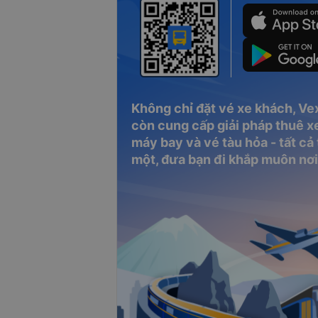
Không chỉ đặt vé xe khách, Ve
còn cung cấp giải pháp thuê xe
máy bay và vé tàu hỏa - tất cả
một, đưa bạn đi khắp muôn nơi