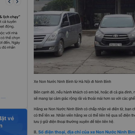
keyboard_arrow_left
keyboard_arrow_right
Xe Non Nước Ninh Bình từ Hà Nội đi Ninh Bình
Bên cạnh đó, nếu hành khách có em bé, hoặc đi cả gia đình,
sẽ mang lại cảm giác rộng rãi và thoải mái hơn so với các ghế
Hãng xe Non Nước Ninh Bình có chấp nhận vé điện tử, bạn ch
có thể lên xe. Nhân viên hãng xe có thể liên hệ qua số điện th
đặt vé
lưu ý giữ điện thoại thường xuyên để tiện liên hệ.
n
II.
Số điện thoại, địa chỉ của xe Non Nước Ninh Bì