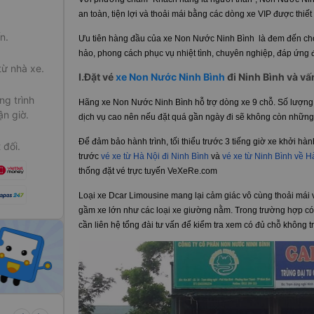
an toàn, tiện lợi và thoải mái bằng các dòng xe VIP được thiế
n.
Ưu tiên hàng đầu của xe Non Nước Ninh Bình là đem đến ch
hảo, phong cách phục vụ nhiệt tình, chuyên nghiệp, đáp ứng
từ nhà xe.
I.Đặt vé
xe Non Nước Ninh Bình
đi Ninh Bình và vấ
g trình
Hãng xe Non Nước Ninh Bình hỗ trợ dòng xe 9 chỗ. Số lượng
ận giờ.
dịch vụ cao nên nếu đặt quá gần ngày đi sẽ không còn những vị
Để đảm bảo hành trình, tối thiểu trước 3 tiếng giờ xe khởi hàn
 đối.
trước
vé xe từ Hà Nội đi Ninh Bình
và
vé xe từ Ninh Bình về 
thống đặt vé trực tuyến VeXeRe.com
Loại xe Dcar Limousine mang lại cảm giác vô cùng thoải mái 
gầm xe lớn như các loại xe giường nằm. Trong trường hợp có 
cần liên hệ tổng đài tư vấn để kiểm tra xem có đủ chỗ không tr