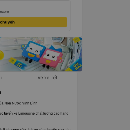
Vexere
 chuyến
i
Vé xe Tết
h
của Non Nước Ninh Bình.
ực tuyến xe Limousine chất lượng cao hạng
 Bình cung cấp dịch vụ vận chuyển cao cấp,