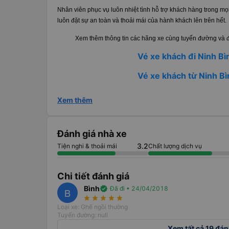
Nhân viên phục vụ luôn nhiệt tình hỗ trợ khách hàng trong mọi
luôn đặt sự an toàn và thoải mái của hành khách lên trên hết.
Xem thêm thông tin các hãng xe cùng tuyến đường và đ
Vé xe khách đi Ninh Bì
Vé xe khách từ Ninh Bì
Xem thêm
Đánh giá nhà xe
3.2
Tiện nghi & thoải mái
Chất lượng dịch vụ
Chi tiết đánh giá
Bình
verified
Đã đi • 24/04/2018
B
star_rate
star_rate
star_rate
star_rate
star_rate
Loại xe: Ghế ngồi thường
Tuyến đường: null
Xem tất cả 19 đán