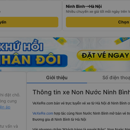
Ninh Bình
Hà Nội
e
Nhiều chuyến xe giá tốt mỗi ngày trên 
yến
Chọn
Giới thiệu
Số điện thoạ
Thông tin xe Non Nước Ninh Bìn
hi đặt chỗ.
ông cung
VeXeRe.com bán vé trực tuyến vé xe từ Hà Nội đi Ninh Bình 
iện áp
VeXeRe.com
hợp tác cùng Non Nước Ninh Bình mở bán vé tr
thương gia đi Ninh Bình từ Hà Nội
 tư vấn và
Với phương châm “Khách hàng là người thân”, Non Nước Ninh