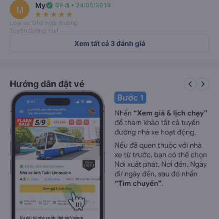
My
verified
Đã đi • 24/05/2018
M
star_rate
star_rate
star_rate
star_rate
star_rate
Loại xe: Ghế ngồi thường
Tuyến đường: null
Xem tất cả 3 đánh giá
keyboard_arrow_left
keyboard_arrow_right
Hướng dẫn đặt vé