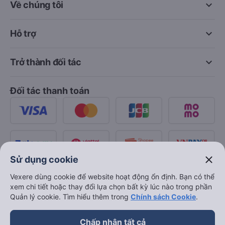
keyboard_arrow_down
Về chúng tôi
keyboard_arrow_down
Hỗ trợ
keyboard_arrow_down
Trở thành đối tác
Đối tác thanh toán
close
Sử dụng cookie
Vexere dùng cookie để website hoạt động ổn định. Bạn có thể
xem chi tiết hoặc thay đổi lựa chọn bất kỳ lúc nào trong phần
Quản lý cookie. Tìm hiểu thêm trong
Chính sách Cookie
.
Chấp nhận tất cả