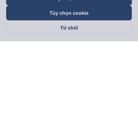
Tùy chọn cookie
Từ chối
Theo dõi chúng tôi trên
Facebook
Tiktok
Youtube
Công ty TNHH Thương Mại Dịch Vụ Vexere
Địa chỉ đăng ký kinh doanh: 8C Chữ Đồng Tử, Phường Tân
Sơn Nhất, TP. Hồ Chí Minh, Việt Nam
Địa chỉ
:
Lầu 2, toà nhà H3 Circo Hoàng Diệu, 384 Hoàng Diệu,
Phường Khánh Hội, TP Hồ Chí Minh, Việt Nam
Tầng 3, toà nhà 101 Láng Hạ, 101 Láng Hạ, Phường Láng, TP.
Hà Nội, Việt Nam
Giấy chứng nhận ĐKKD số 0315133726 do Sở KH và ĐT TP.