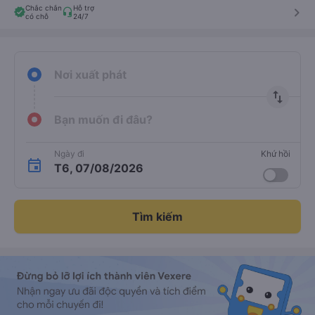
Chắc chắn
Hỗ trợ
keyboard_arrow_right
có chỗ
24/7
Nơi xuất phát
import_export
Bạn muốn đi đâu?
Ngày đi
Khứ hồi
T6, 07/08/2026
Tìm kiếm