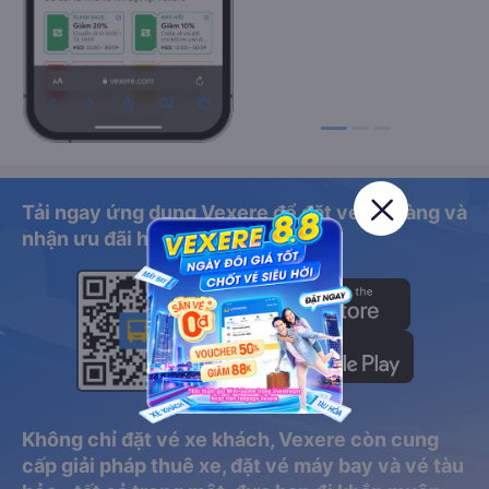
Tải ngay ứng dụng Vexere để đặt vé dễ dàng và
nhận ưu đãi hấp dẫn
Không chỉ đặt vé xe khách, Vexere còn cung
cấp giải pháp thuê xe, đặt vé máy bay và vé tàu