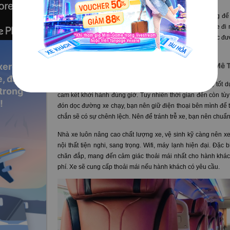
Nếu ở Sài Gòn, bạn sẽ tự di chuyển ra Bến xe miền Đông để 
lân cận, xe cũng có hỗ trợ đón khách trên cung đường xe đi 
phải hỏi kỹ hơn về điểm đón khi đặt vé khi cần đón xe dọc đ
hơn khi tài xế liên hệ đón.
xere
III. Tại sao nên đặt vé xe Phượng Thu đi Buôn Mê
, đặt vé
Hành khách
đánh giá xe Phượng Thu
là có chất lượng tốt 
 trong
cam kết khởi hành đúng giờ. Tuy nhiên thời gian đến còn tùy
!
đón dọc đường xe chạy, bạn nên giữ điện thoại bên mình để tài
chắn sẽ có sự chênh lệch. Nên để tránh trễ xe, bạn nên chuẩ
Nhà xe luôn nâng cao chất lượng xe, vệ sinh kỹ càng nên x
nội thất tiện nghi, sang trọng. Wifi, máy lạnh hiện đại. Đặc 
chăn đắp, mang đến cảm giác thoải mái nhất cho hành khác
phí. Xe sẽ cung cấp thoải mái nếu hành khách có yêu cầu.