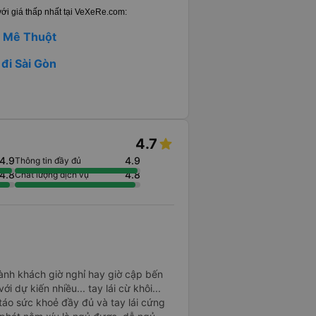
ới giá thấp nhất tại VeXeRe.com:
n Mê Thuột
đi Sài Gòn
4.7
4.9
4.9
Thông tin đầy đủ
4.8
4.8
Chất lượng dịch vụ
ành khách giờ nghỉ hay giờ cập bến
 dự kiến nhiều... tay lái cừ khôi...
 táo sức khoẻ đầy đủ và tay lái cứng