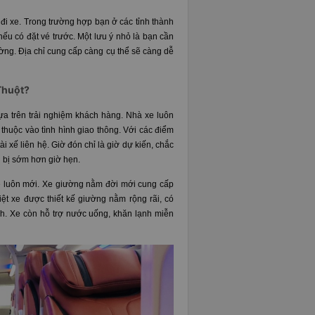
đi xe. Trong trường hợp bạn ở các tỉnh thành
nếu có đặt vé trước. Một lưu ý nhỏ là bạn cần
ường. Địa chỉ cung cấp càng cụ thể sẽ càng dễ
 Thuột?
dựa trên trải nghiệm khách hàng. Nhà xe luôn
 thuộc vào tình hình giao thông. Với các điểm
 xế liên hệ. Giờ đón chỉ là giờ dự kiến, chắc
n bị sớm hơn giờ hẹn.
e luôn mới. Xe giường nằm đời mới cung cấp
biệt xe được thiết kế giường nằm rộng rãi, có
h. Xe còn hỗ trợ nước uống, khăn lạnh miễn