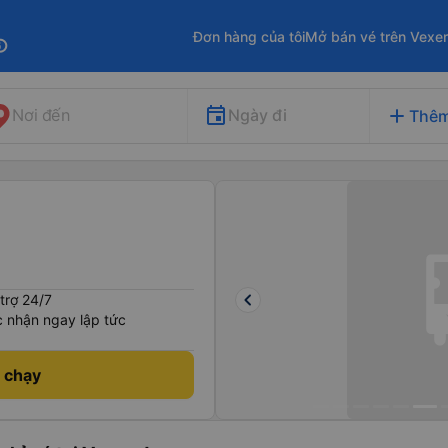
Đơn hàng của tôi
Mở bán vé trên Vexe
fo
add
Ngày đi
Nơi đến
Thêm
keyboard_arrow_left
trợ 24/7
 nhận ngay lập tức
h chạy