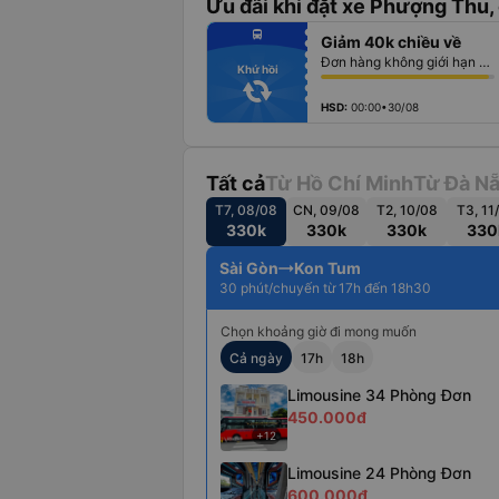
Ưu đãi khi đặt xe Phượng Thu, 
fiber_manual_record
directions_bus
Giảm 40k chiều về
fiber_manual_record
fiber_manual_record
Đơn hàng không giới hạn số lượng vé
fiber_manual_record
Khứ hồi
fiber_manual_record
fiber_manual_record
fiber_manual_record
HSD:
00:00•30/08
Tất cả
Từ Hồ Chí Minh
Từ Đà N
T7, 08/08
CN, 09/08
T2, 10/08
T3, 11
330k
330k
330k
330
Sài Gòn
Kon Tum
30 phút/chuyến từ 17h đến 18h30
Chọn khoảng giờ đi mong muốn
Cả ngày
17h
18h
Limousine 34 Phòng Đơn
450.000đ
+12
Limousine 24 Phòng Đơn
600.000đ