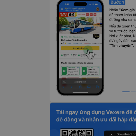
Tải ngay ứng dụng Vexere để 
dễ dàng và nhận ưu đãi hấp dẫ