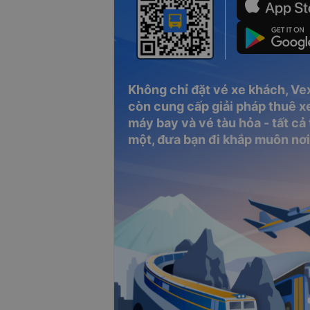
Không chỉ đặt vé xe khách, Ve
còn cung cấp giải pháp thuê xe
máy bay và vé tàu hỏa - tất cả
một, đưa bạn đi khắp muôn nơi