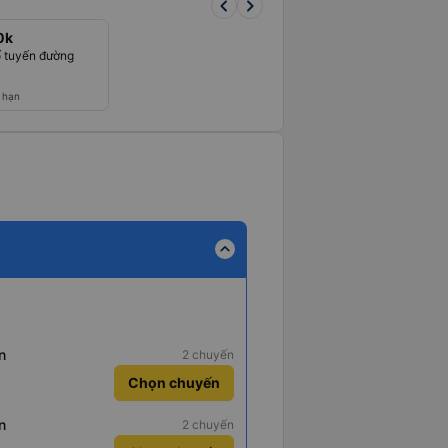
keyboard_arrow_left
keyboard_arrow_right
0k
 tuyến đường
 hạn
expand_less
n
2 chuyến
Chọn chuyến
n
2 chuyến