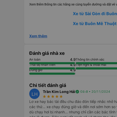
Xem thêm thông tin các hãng xe cùng tuyến đường và đặt vé v
Xe từ Sài Gòn đi Buô
Xe từ Buôn Mê Thuột 
Xem thêm
Đánh giá nhà xe
4.9
An toàn
Thông tin chính xác
4.9
Thái độ nhân viên
Tiện nghi & thoải mái
4.9
Đúng giờ
Chi tiết đánh giá
Trần Kim Long Hải
verified
Đã đi • 20/11/2024
LH
star_rate
star_rate
star_rate
star_rate
star_rate
Lơ xe hay bác tài đều chu đáo đón tiếp nhắc nhở h
các thứ... xe chạy đúng giờ và đến nơi sớm hơn so với
dù chạy hơi bị nhanh... nhưng chỉ cần các bác tỉnh