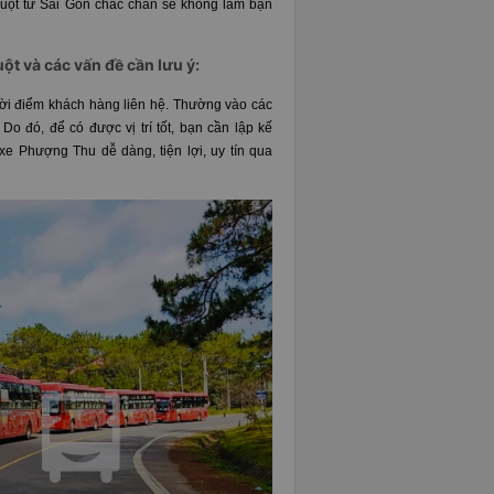
uột từ Sài Gòn chắc chắn sẽ không làm bạn
ột và các vấn đề cần lưu ý:
thời điểm khách hàng liên hệ. Thường vào các
o đó, để có được vị trí tốt, bạn cần lập kế
xe Phượng Thu dễ dàng, tiện lợi, uy tín qua