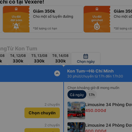
chỉ có tại Vexere!
fiber_manual_record
fiber_manual_record
directions_bus
directions_bus
Giảm 350k
Giảm 35
fiber_manual_record
fiber_manual_record
fiber_manual_record
fiber_manual_record
Cho một số tuyến đường
Cho một số
Ưu đãi
Ưu đãi
fiber_manual_record
fiber_manual_record
đặt sớm
giờ chót
fiber_manual_record
fiber_manual_record
fiber_manual_record
fiber_manual_record
fiber_manual_record
fiber_manual_record
*Số lượng có hạn
*Số lượng có
ẵng
Từ Kon Tum
/08
T4, 12/08
T5, 13/08
T6, 14/08
calendar_month
k
330k
330k
330k
Chọn ngày
Kon Tum
Hồ Chí Minh
expand_less
30 phút/chuyến từ 17h đến 17h30
Chọn khoảng giờ đi mong muốn
Cả ngày
17h
Limousine 34 Phòng Đơ
2 chuyến
450.000đ
Chọn chuyến
+12
Limousine 24 Phòng Đơ
2 chuyến
600.000đ