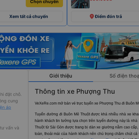
Chọn chuyến
+4
place
Xem tất cả chuyến
Điểm đón trả
Giới thiệu
Số điện thoạ
Thông tin xe Phượng Thu
hi đặt chỗ.
ông cung
VeXeRe.com mở bán vé trực tuyến xe Phượng Thu đi Buôn Mê
iện áp
Tuyến đường đi Buôn Mê Thuột được khá nhiều nhà xe khai 
hành khách tin tưởng lựa chọn trên tuyến đường này là n
Thuột từ Sài Gòn được trang bị dàn xe giường nằm cao cấp, 
 tư vấn và
toàn, thoải mái của hành khách nên chú trọng chăm chút cả 