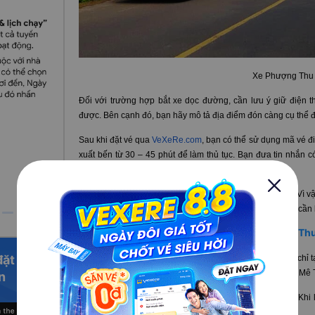
Xe Phượng Th
Đối với trường hợp bắt xe dọc đường, cần lưu ý giữ điện tho
được. Bên cạnh đó, bạn hãy mô tả địa điểm đón càng cụ thể để
Sau khi đặt vé qua
VeXeRe.com
, bạn có thể sử dụng mã vé đi
xuất bến từ 30 – 45 phút để làm thủ tục. Bạn đưa tin nhắn
viên sẽ hỗ trợ xuất vé và hướng dẫn bạn ra xe phù hợp.
Xe được sắp xếp tùy thuộc vào thời gian chạy quay đầu. Vì vậ
bao nhiêu hay tài xế nào. Nếu cần các thông tin trên, bạn cần
II.
Địa chỉ, số điện thoại văn phòng xe Phượng Th
đặt vé
Văn phòng chính của xe Phượng Thu tại Sài Gòn có địa chỉ t
Thạnh, TP. Hồ Chí Minh. Từ đây, xe sẽ di chuyển về Buôn Mê 
n
Hiện tại xe chưa hỗ trợ trung chuyển tại Buôn Mê Thuột. Khi l
địa chỉ cần đến và hỏi kỹ nhân viên tư vấn.