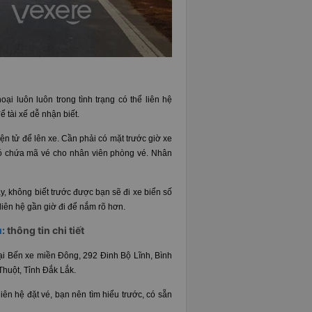
u
ại luôn luôn trong tình trạng có thể liên hệ
 tài xế dễ nhận biết.
ện tử để lên xe. Cần phải có mặt trước giờ xe
 có chứa mã vé cho nhân viên phòng vé. Nhân
y, không biết trước được bạn sẽ đi xe biển số
 liên hệ gần giờ đi để nắm rõ hơn.
u
: thông tin chi tiết
ại Bến xe miền Đông, 292 Đinh Bộ Lĩnh, Bình
Thuột, Tỉnh Đắk Lắk.
iên hệ đặt vé, bạn nên tìm hiểu trước, có sẵn