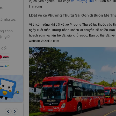
vụ chuyên nghiệp. Lựa chọn
xe Phượng Thu
đi Buôn Mê Th
thất vọng
n.
I.Đặt vé xe Phượng Thu từ Sài Gòn đi Buôn Mê Thu
từ nhà xe.
Vị trí còn trống khi đặt vé xe Phượng Thu sẽ tùy thuộc vào 
ngày cuối tuần, lượng hành khách di chuyển sẽ nhiều hơn. D
g trình
hoạch sớm và liên hệ đặt giữ chỗ trước. Bạn có thể đặt vé 
ận giờ.
website VeXeRe.com
 đối.
keyboard_arrow_left
keyboard_arrow_right