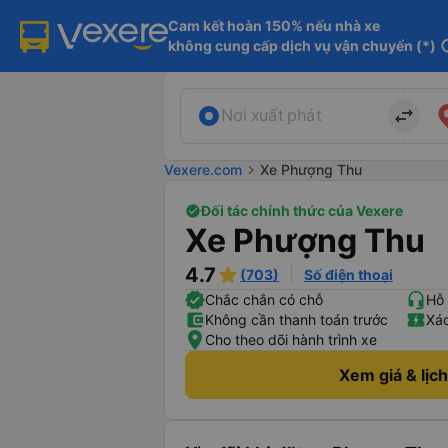
Cam kết hoàn 150% nếu nhà xe

không cung cấp dịch vụ vận chuyển (*)
in
import_export
Nơi xuất phát
Vexere.com
chevron_right
Xe Phượng Thu
Đối tác chính thức của Vexere
Xe Phượng Thu
4.7
(703)
Số điện thoại
Chắc chắn có chỗ
Hỗ 
Không cần thanh toán trước
Xác
Cho theo dõi hành trình xe
Xem giá & lịc