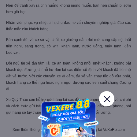
Nên để tránh xảy ra tình huống không mong muốn, bạn nên chuẩn bị sớm
hơn giờ hẹn.
Nhân viên phục vụ nhiệt tình, chu đáo, tư vấn chuyên nghiệp giải đáp các
thắc mắc của khách hàng.
Bên cạnh đó, về cơ sở vật chất, xe giường nằm đời mới cung cấp nội thất
tiện nghi, sang trọng, có wifi, khăn lạnh, nước uống, máy lạnh, đèn
Led,v.v...
Đội ngũ tài xế tận tâm, lái xe an toàn, không nhồi nhét khách, không bắt
khách dọc đường, chỉ hỗ trợ đón tại các điểm cố định với khách đã liên hệ
đặt vé trước. Với các chuyến xe đi đêm, tài xế vẫn chạy tốc độ vừa phải,
khách hàng có thể ngủ hoặc nghỉ ngơi dưỡng sức trên suốt chặng đường
đi.
Xe Quý Thảo còn hỗ trợ gửi hàng tại các đầu văn phòng. Chi tiết về chi phí
và cách thức gửi hàng, bạn cần liên hệ trước tại các đầu văn phòng, phí
gửi hàng sẽ tùy thuộc theo loại hàng và kích thước, khối lượng.
Xem thêm thông tin các hãng xe cùng tuyến đường tại VeXeRe.com