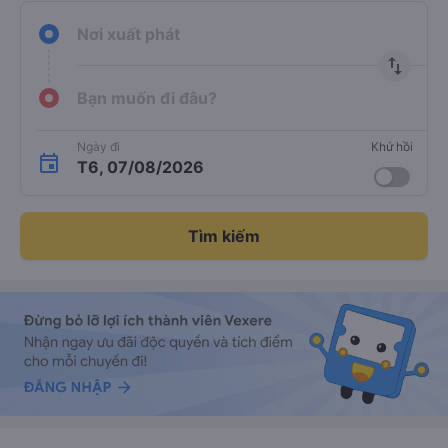
Nơi xuất phát
import_export
Bạn muốn đi đâu?
Ngày đi
Khứ hồi
T6, 07/08/2026
Tìm kiếm