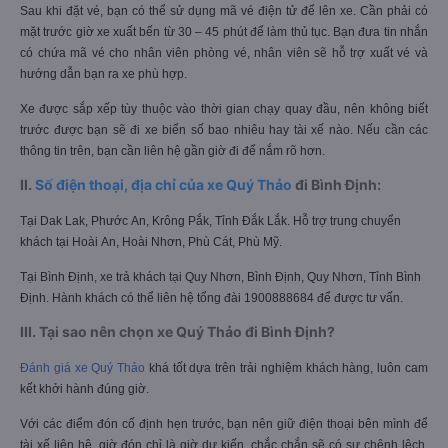
Sau khi đặt vé, bạn có thể sử dụng mã vé điện tử để lên xe. Cần phải có
mặt trước giờ xe xuất bến từ 30 – 45 phút để làm thủ tục. Bạn đưa tin nhắn
có chứa mã vé cho nhân viên phòng vé, nhân viên sẽ hỗ trợ xuất vé và
hướng dẫn bạn ra xe phù hợp.
Xe được sắp xếp tùy thuộc vào thời gian chạy quay đầu, nên không biết
trước được bạn sẽ đi xe biển số bao nhiêu hay tài xế nào. Nếu cần các
thông tin trên, bạn cần liên hệ gần giờ đi để nắm rõ hơn.
II.
Số điện thoại, địa chỉ của xe Quý Thảo
đi Bình Định:
Tại Dak Lak, Phước An, Krông Pắk, Tỉnh Đắk Lắk. Hỗ trợ trung chuyển
khách tại Hoài An, Hoài Nhơn, Phù Cát, Phù Mỹ.
Tại Bình Định, xe trả khách tại Quy Nhơn, Bình Định, Quy Nhơn, Tỉnh Bình
Định. Hành khách có thể liên hệ tổng đài 1900888684 để được tư vấn.
III. Tại sao nên chọn xe Quý Thảo đi Bình Định?
Đánh giá xe Quý Thảo
khá tốt dựa trên trải nghiệm khách hàng, luôn cam
kết khởi hành đúng giờ.
Với các điểm đón cố định hẹn trước, bạn nên giữ điện thoại bên mình để
tài xế liên hệ, giờ đón chỉ là giờ dự kiến, chắc chắn sẽ có sự chênh lệch.