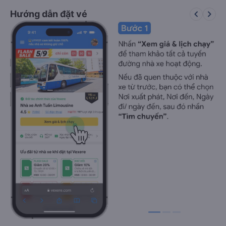
keyboard_arrow_left
keyboard_arrow_right
Hướng dẫn đặt vé