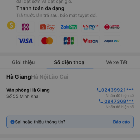
đãi đặt sớm và đặt cận giờ.
Thanh toán đa dạng
Trả trước lẫn trả sau, bảo mật tuyệt đối.
Giới thiệu
Số điện thoại
Vé xe Tết
Hà Giang
Hà Nội
Lào Cai
Văn phòng Hà Giang
02439921***
phone
Nhấn để hiện số
Số 55 Minh Khai
 0947368***
phone
Nhấn để hiện số
Sai hoặc thiếu thông tin?
Báo cáo