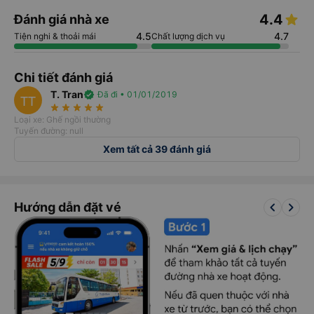
4.4
Đánh giá nhà xe
4.5
4.7
Tiện nghi & thoải mái
Chất lượng dịch vụ
Chi tiết đánh giá
T. Tran
verified
Đã đi • 01/01/2019
TT
star_rate
star_rate
star_rate
star_rate
star_rate
Loại xe: Ghế ngồi thường
Tuyến đường: null
Xem tất cả 39 đánh giá
keyboard_arrow_left
keyboard_arrow_right
Hướng dẫn đặt vé