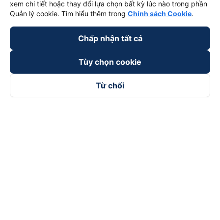
xem chi tiết hoặc thay đổi lựa chọn bất kỳ lúc nào trong phần
Quản lý cookie. Tìm hiểu thêm trong
Chính sách Cookie
.
Chấp nhận tất cả
Tùy chọn cookie
Từ chối
Theo dõi chúng tôi trên
Facebook
Tiktok
Youtube
Công ty TNHH Thương Mại Dịch Vụ Vexere
Địa chỉ đăng ký kinh doanh: 8C Chữ Đồng Tử, Phường Tân
Sơn Nhất, TP. Hồ Chí Minh, Việt Nam
Địa chỉ
:
Lầu 2, toà nhà H3 Circo Hoàng Diệu, 384 Hoàng Diệu,
Phường Khánh Hội, TP Hồ Chí Minh, Việt Nam
Tầng 3, toà nhà 101 Láng Hạ, 101 Láng Hạ, Phường Láng, TP.
Hà Nội, Việt Nam
Giấy chứng nhận ĐKKD số 0315133726 do Sở KH và ĐT TP.