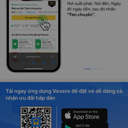
Tải ngay ứng dụng Vexere để đặt vé dễ dàng và
nhận ưu đãi hấp dẫn