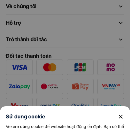
keyboard_arrow_down
Về chúng tôi
keyboard_arrow_down
Hỗ trợ
keyboard_arrow_down
Trở thành đối tác
Đối tác thanh toán
close
Sử dụng cookie
Vexere dùng cookie để website hoạt động ổn định. Bạn có thể