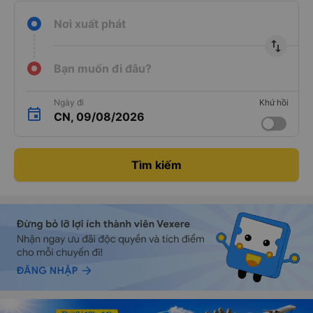
Nơi xuất phát
import_export
Bạn muốn đi đâu?
Ngày đi
Khứ hồi
CN, 09/08/2026
Tìm kiếm