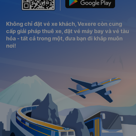
Không chỉ đặt vé xe khách, Vexere còn cung
cấp giải pháp thuê xe, đặt vé máy bay và vé tàu
hỏa - tất cả trong một, đưa bạn đi khắp muôn
nơi!