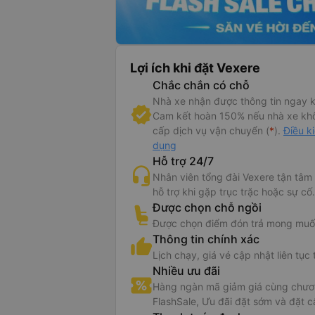
Lợi ích khi đặt Vexere
Chắc chắn có chỗ
 tin xe Thái Sơn
Nhà xe nhận được thông tin ngay k
Cam kết hoàn 150% nếu nhà xe kh
ở bán vé trực tuyến xe giường nằm Thái Sơn đi Dak Lak từ Sài Gò
cấp dịch vụ vận chuyển (
*
).
Điều k
dụng
 tuyến xe giường nằm Thái Sơn đi Dak Lak từ Sài Gòn với giá thấp nhất tại
VeXeRe
Hỗ trợ 24/7
n đi Buôn Mê Thuột là nhà xe có kinh nghiệm lâu năm. Được đông đảo hành khách 
Nhân viên tổng đài Vexere tận tâm
 uy tín chất lượng trong nhiều năm liền, chúng tôi tự hào là người bạn đồng hành đ
hỗ trợ khi gặp trục trặc hoặc sự cố.
gần xa.
Được chọn chỗ ngồi
Được chọn điểm đón trả mong muố
yến xe chạy hàng ngày, hành khách khi sử dụng dịch vụ xe của nhà xe hoàn toàn 
Thông tin chính xác
ếp thời gian. Với phương châm sự thoải mái an toàn của hành khách là thành côn
Lịch chạy, giá vé cập nhật liên tục 
vậy nhà xe Thái Sơn luôn quan tâm thái độ phục vụ của đội ngũ nhân viên đối với 
Nhiều ưu đãi
h khách sẽ được phục vụ tận tình chu đáo. Ngoài ra, đội ngũ lái xe của nhà xe đ
 nghề, có kinh nghiệm cũng như tinh thần trách nhiệm cao, chắc chắn sẽ mang đến
Hàng ngàn mã giảm giá cùng chươn
n đi thật an toàn.
FlashSale, Ưu đãi đặt sớm và đặt c