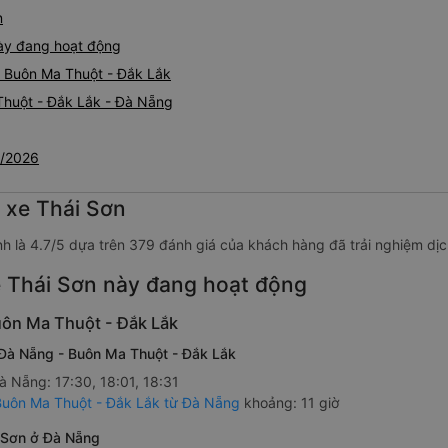
n
ày đang hoạt động
- Buôn Ma Thuột - Đắk Lắk
Thuột - Đắk Lắk - Đà Nẵng
8/2026
hỗ trợ đón tại
ạy tốc độ vừa
 xe Thái Sơn
nh là 4.7/5 dựa trên 379 đánh giá của khách hàng đã trải nghiệm dịc
hàng, bạn cần
hối lượng.
 Thái Sơn này đang hoạt động
m
uôn Ma Thuột - Đắk Lắk
 Đà Nẵng - Buôn Ma Thuột - Đắk Lắk
à Nẵng: 17:30, 18:01, 18:31
 Buôn Ma Thuột - Đắk Lắk từ Đà Nẵng
khoảng: 11 giờ
i Sơn ở Đà Nẵng