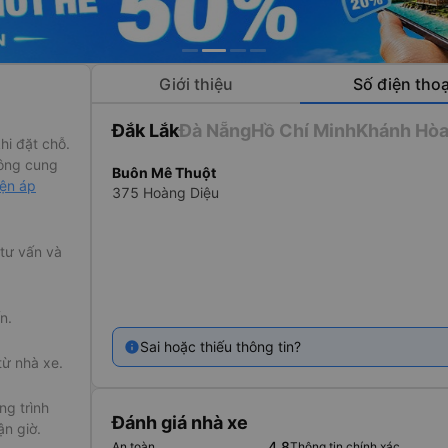
Giới thiệu
Số điện thoạ
Đắk Lắk
Đà Nẵng
Hồ Chí Minh
Khánh Hò
hi đặt chỗ.
ông cung
n
Buôn Mê Thuột
iện áp
375 Hoàng Diệu
.com
tin tưởng và
 tư vấn và
áng tin cậy
n.
có thể chủ
g của doanh
Sai hoặc thiếu thông tin?
từ nhà xe.
hành khách,
ều là những
 cho hành
g trình
Đánh giá nhà xe
ận giờ.
4.8
An toàn
Thông tin chính xác