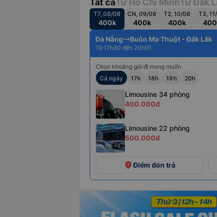
Tất cả
Từ Hồ Chí Minh
Từ Đắk L
T7, 08/08
CN, 09/08
T2, 10/08
T3, 11
400k
400k
400k
400
Đà Nẵng
Buôn Ma Thuột - Đắk Lắk
Từ 17h30 đến 20h01
Chọn khoảng giờ đi mong muốn
Cả ngày
17h
18h
19h
20h
Limousine 34 phòng
400.000đ
+5
Limousine 22 phòng
500.000đ
+9
place
Điểm đón trả