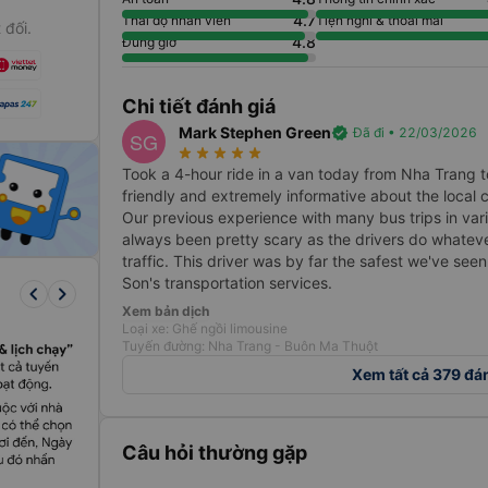
4.7
Thái độ nhân viên
Tiện nghi & thoải mái
 đối.
4.8
Đúng giờ
g vào các ngày
 kế hoạch sớm
và
vé xe Thái
Chi tiết đánh giá
Mark Stephen Green
verified
Đã đi • 22/03/2026
SG
star_rate
star_rate
star_rate
star_rate
star_rate
Took a 4-hour ride in a van today from Nha Trang 
friendly and extremely informative about the local 
Our previous experience with many bus trips in va
always been pretty scary as the drivers do whateve
traffic. This driver was by far the safest we've se
Son's transportation services.
keyboard_arrow_left
keyboard_arrow_right
Xem bản dịch
Loại xe: Ghế ngồi limousine
Tuyến đường: Nha Trang - Buôn Ma Thuột
Xem tất cả 379 đá
Câu hỏi thường gặp