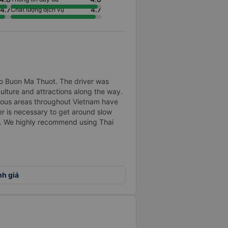
4.7
4.7
Chất lượng dịch vụ
to Buon Ma Thuot. The driver was
culture and attractions along the way.
rious areas throughout Vietnam have
r is necessary to get around slow
en. We highly recommend using Thai
nh giá