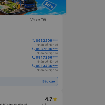
i
Vé xe Tết
a
0932209***
phone
Nhấn để hiện số
 0937506***
phone
Nhấn để hiện số
 0917266***
phone
Nhấn để hiện số
 0913436***
phone
Nhấn để hiện số
Báo cáo
4.7
4.8
4.8
Thông tin đầy đủ