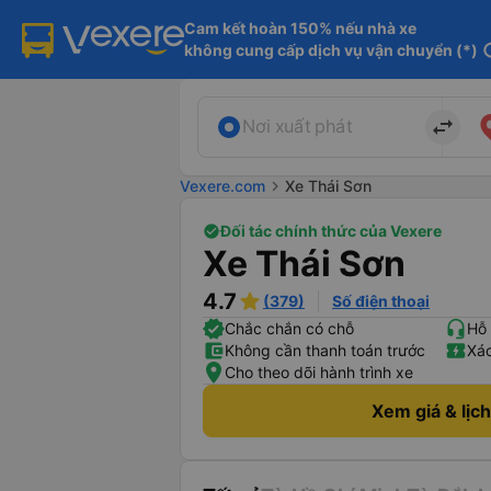
Cam kết hoàn 150% nếu nhà xe

không cung cấp dịch vụ vận chuyển (*)
in
import_export
Nơi xuất phát
Vexere.com
chevron_right
Xe Thái Sơn
Đối tác chính thức của Vexere
Xe Thái Sơn
4.7
(379)
Số điện thoại
Chắc chắn có chỗ
Hỗ 
Không cần thanh toán trước
Xác
Cho theo dõi hành trình xe
Xem giá & lịc