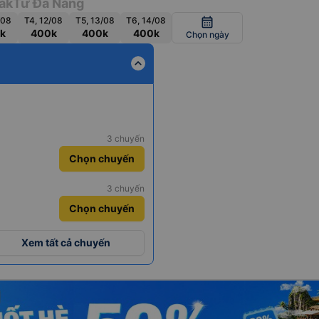
ắk
Từ Đà Nẵng
/08
T4, 12/08
T5, 13/08
T6, 14/08
calendar_month
k
400k
400k
400k
Chọn ngày
expand_less
3 chuyến
Chọn chuyến
3 chuyến
Chọn chuyến
Xem tất cả chuyến