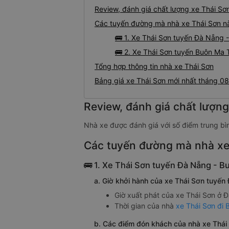
Review, đánh giá chất lượng xe Thái Sơ
Các tuyến đường mà nhà xe Thái Sơn n
🚌 1. Xe Thái Sơn tuyến Đà Nẵng 
🚌 2. Xe Thái Sơn tuyến Buôn Ma 
Tổng hợp thông tin nhà xe Thái Sơn
Nội thất xe Thái Sơn đi Dak Lak từ Sài Gòn
Bảng giá xe Thái Sơn mới nhất tháng 0
 xế tận tâm, lái xe an toàn, không nhồi nhét khách, không bắt khách dọc đường, chỉ 
 định với khách đã liên hệ đặt vé trước. Với các chuyến xe đi đêm, tài xế vẫn ch
Review, đánh giá chất lượng
 hàng có thể ngủ hoặc nghỉ ngơi dưỡng sức trên suốt chặng đường đi.
Nhà xe được đánh giá với số điểm trung bì
 còn hỗ trợ gửi hàng tại các đầu văn phòng. Chi tiết về chi phí và cách thức gửi 
ớc tại các đầu văn phòng, phí gửi hàng sẽ tùy thuộc theo loại hàng và kích thước, k
Các tuyến đường mà nhà xe
ông tin các hãng xe cùng tuyến đường và đặt vé với giá thấp nhất tại VeXeRe.co
🚌 1. Xe Thái Sơn tuyến Đà Nẵng - B
Vé xe khách đi Dak Lak từ Sài Gòn
a. Giờ khởi hành của xe Thái Sơn tuyến
Vé xe khách từ Dak Lak đi Sài Gòn
Giờ xuất phát của xe Thái Sơn ở Đ
Thời gian của nhà
xe Thái Sơn đi
m
b. Các điểm đón khách của nhà xe Thá