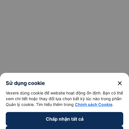
keyboard_arrow_down
Trở thành đối tác
Đối tác thanh toán
close
Sử dụng cookie
Vexere dùng cookie để website hoạt động ổn định. Bạn có thể
xem chi tiết hoặc thay đổi lựa chọn bất kỳ lúc nào trong phần
Quản lý cookie. Tìm hiểu thêm trong
Chính sách Cookie
.
Chấp nhận tất cả