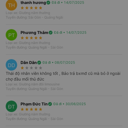
thanh hương
verified
Đã đi • 14/07/2025
TH
star_rate
star_rate
star_rate
star_rate
star_rate
Loại xe: Giường nằm thường
Tuyến đường: Sài Gòn - Quảng Ngãi
Phương Thắm
verified
Đã đi • 14/07/2025
PT
star_rate
star_rate
star_rate
star_rate
star_rate
Loại xe: Giường nằm thường
Tuyến đường: Quảng Ngãi - Sài Gòn
Dân Dân
verified
Đã đi • 08/07/2025
DD
star_rate
star_rate
star_rate
star_rate
star_rate
Thái độ nhân viên không tốt , Bảo trả bxmđ cũ mà bỏ ở ngoài
chợ đầu mối thủ đức
Loại xe: Giường nằm đôi limousine
Tuyến đường: Quảng Ngãi - Sài Gòn
Lợi ích khi đặt Vexere
Phạm Đức Tín
verified
Đã đi • 30/06/2025
ĐT
Chắc chắn có chỗ
star_rate
star_rate
star_rate
star_rate
star_rate
Loại xe: Giường nằm thường
Nhà xe nhận được thông tin ngay khi đặt chỗ. Cam kết
Tuyến đường: Quảng Ngãi - Sài Gòn
hoàn 150% nếu nhà xe không cung cấp dịch vụ vận
chuyển (
*
).
Điều kiện áp dụng