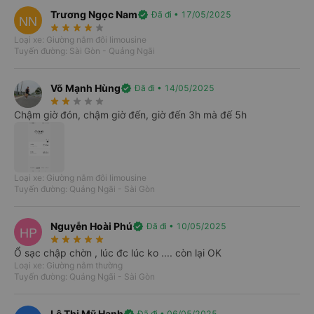
Trương Ngọc Nam
Hỗ trợ 24/7
verified
Đã đi • 17/05/2025
NN
star_rate
star_rate
star_rate
star_rate
star_rate
Nhân viên tổng đài Vexere tận tâm tư vấn và hỗ trợ khi
Loại xe: Giường nằm đôi limousine
gặp trục trặc hoặc sự cố.
Tuyến đường: Sài Gòn - Quảng Ngãi
Được chọn chỗ ngồi
Được chọn điểm đón trả mong muốn.
Võ Mạnh Hùng
verified
Đã đi • 14/05/2025
Thông tin chính xác
star_rate
star_rate
star_rate
star_rate
star_rate
Lịch chạy, giá vé cập nhật liên tục từ nhà xe.
Chậm giờ đón, chậm giờ đến, giờ đến 3h mà đế 5h
Nhiều ưu đãi
Hàng ngàn mã giảm giá cùng chương trình FlashSale, Ưu
đãi đặt sớm và đặt cận giờ.
Thanh toán đa dạng
Loại xe: Giường nằm đôi limousine
Trả trước lẫn trả sau, bảo mật tuyệt đối.
Tuyến đường: Quảng Ngãi - Sài Gòn
Nguyễn Hoài Phú
verified
Đã đi • 10/05/2025
HP
star_rate
star_rate
star_rate
star_rate
star_rate
Ổ sạc chập chờn , lúc đc lúc ko .... còn lại OK
Loại xe: Giường nằm thường
Tuyến đường: Quảng Ngãi - Sài Gòn
Giới thiệu
Số điện thoại
Vé xe Tết
Lê Thị Mỹ Hạnh
Đã đi • 06/05/2025