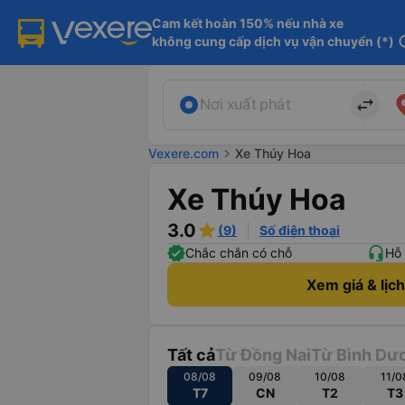
Cam kết hoàn 150% nếu nhà xe

không cung cấp dịch vụ vận chuyển (*)
in
import_export
Nơi xuất phát
Vexere.com
chevron_right
Xe Thúy Hoa
Xe Thúy Hoa
3.0
(9)
Số điện thoại
Chắc chắn có chỗ
Hỗ 
Xem giá & lịc
Tất cả
Từ Đồng Nai
Từ Bình Dư
08/08
09/08
10/08
11/0
T7
CN
T2
T3