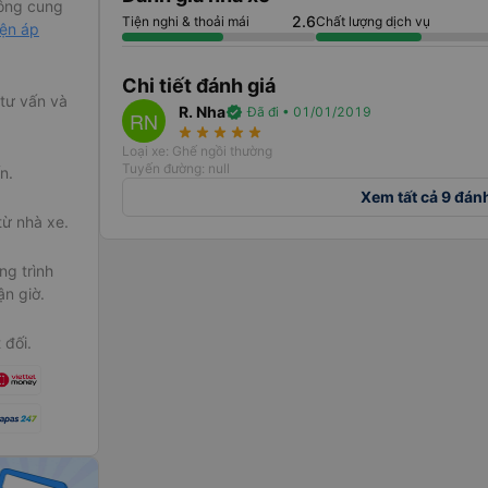
ông cung
2.6
Tiện nghi & thoải mái
Chất lượng dịch vụ
iện áp
Chi tiết đánh giá
 tư vấn và
R. Nha
verified
Đã đi • 01/01/2019
RN
star_rate
star_rate
star_rate
star_rate
star_rate
Loại xe: Ghế ngồi thường
Tuyến đường: null
n.
Xem tất cả 9 đán
từ nhà xe.
g trình
ận giờ.
 đối.