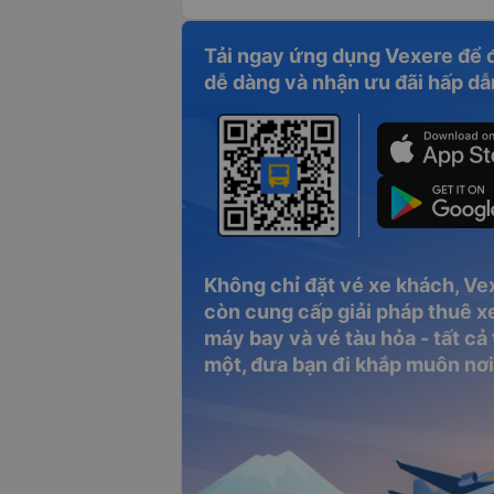
Tải ngay ứng dụng Vexere để 
dễ dàng và nhận ưu đãi hấp dẫ
Không chỉ đặt vé xe khách, Ve
còn cung cấp giải pháp thuê xe
máy bay và vé tàu hỏa - tất cả
một, đưa bạn đi khắp muôn nơi