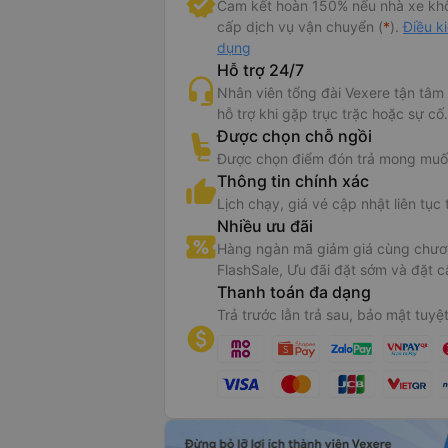
Cam kết hoàn 150% nếu nhà xe kh
cấp dịch vụ vận chuyển (
*
).
Điều k
dụng
Hỗ trợ 24/7
Nhân viên tổng đài Vexere tận tâm
hỗ trợ khi gặp trục trặc hoặc sự cố.
Được chọn chỗ ngồi
Được chọn điểm đón trả mong muố
Thông tin chính xác
Lịch chạy, giá vé cập nhật liên tục 
Nhiều ưu đãi
Hàng ngàn mã giảm giá cùng chươn
FlashSale, Ưu đãi đặt sớm và đặt c
Thanh toán đa dạng
Trả trước lẫn trả sau, bảo mật tuyệt