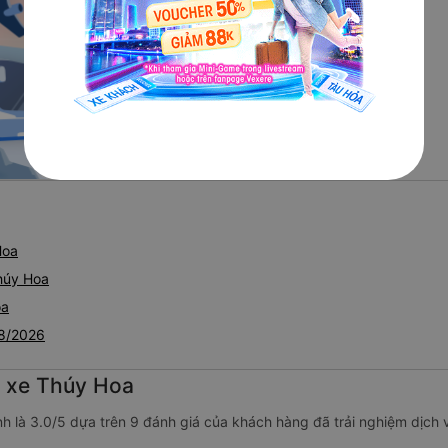
Hoa
húy Hoa
oa
08/2026
g xe Thúy Hoa
h là 3.0/5 dựa trên 9 đánh giá của khách hàng đã trải nghiệm dịch 