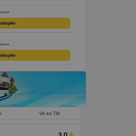
Vexere
 chuyến
Vexere
 chuyến
i
Vé xe Tết
3.0