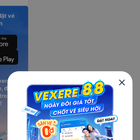
đặt vé
n
xere
, đặt vé
 trong
!