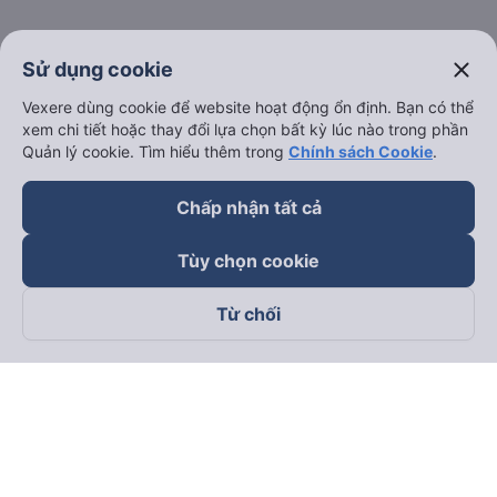
close
Sử dụng cookie
Vexere dùng cookie để website hoạt động ổn định. Bạn có thể
xem chi tiết hoặc thay đổi lựa chọn bất kỳ lúc nào trong phần
Quản lý cookie. Tìm hiểu thêm trong
Chính sách Cookie
.
Chấp nhận tất cả
Tùy chọn cookie
Từ chối
Theo dõi chúng tôi trên
Facebook
Tiktok
Youtube
Công ty TNHH Thương Mại Dịch Vụ Vexere
Địa chỉ đăng ký kinh doanh: 8C Chữ Đồng Tử, Phường Tân
Sơn Nhất, TP. Hồ Chí Minh, Việt Nam