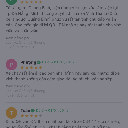
star_rate
star_rate
star_rate
star_rate
star_rate
Tôi là người Quảng Bình, hiện đang vừa học vừa làm việc tại
Nơi xuất phát
Tp Đà Nẵng. Mình thường xuyên đi nhà xe Vinh Thanh (Chủ
import_export
xe là người Quảng Bình) phục vụ rất tận tình chu đáo và ân
cần. Các mốc giờ đi lại QB - ĐN nhà xe này rất thuận cho sinh
Bạn muốn đi đâu?
viên và nhân viên.
Xem bản dịch
Ngày đi
Khứ hồi
Loại xe: Ghế ngồi thường
Tuyến đường: null
T2, 10/08/2026
Phượng
verified
Đã đi • 01/01/2019
P
Tìm kiếm
star_rate
star_rate
star_rate
star_rate
star_rate
Xe chạy rất êm ái các bạn nha. Mình hay say xe, nhưng đi xe
vinh thanh không còn cảm giác đó. Xe rất chuyên nghiệp.
Xem bản dịch
Loại xe: Ghế ngồi thường
Tuyến đường: null
Tuấn
verified
Đã đi • 01/01/2019
T
star_rate
star_rate
star_rate
star_rate
star_rate
Đi từ QB vào ĐN thích nhất bác tài xế xe 034.14 (có ria mép,
người ốm ốm) phục vụ khách hàng nhiệt tình, lời nói nhẹ