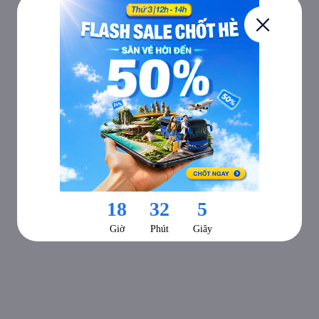
Nội thất xe Vinh Thanh đi Quảng Bình từ Đà Nẵng
Đội ngũ tài xế tận tâm, lái xe an toàn, không nhồi nhét khách, không bắt
khách dọc đường, chỉ hỗ trợ đón tại các điểm cố định với khách đã liên hệ
đặt vé trước. Với các chuyến xe đi đêm, tài xế vẫn chạy tốc độ vừa phải,
khách hàng có thể ngủ hoặc nghỉ ngơi dưỡng sức trên suốt chặng đường
đi.
Xe Vinh Thanh còn hỗ trợ gửi hàng tại các đầu văn phòng. Chi tiết về chi
phí và cách thức gửi hàng, bạn cần liên hệ trước tại các đầu văn phòng,
phí gửi hàng sẽ tùy thuộc theo loại hàng và kích thước, khối lượng.
Xem thêm thông tin đặt vé các hãng xe khác cùng tuyến đường với giá
thấp nhất
Vé xe từ Đà Nẵng đi Quảng Bình