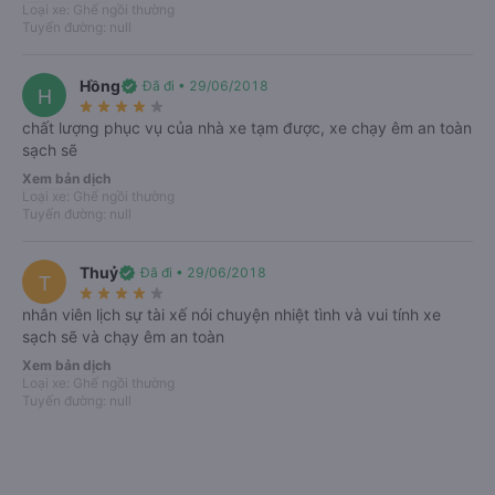
đãi đặt sớm và đặt cận giờ.
Loại xe: Ghế ngồi thường
Thanh toán đa dạng
Tuyến đường: null
Trả trước lẫn trả sau, bảo mật tuyệt đối.
Hồng
verified
Đã đi • 29/06/2018
H
star_rate
star_rate
star_rate
star_rate
star_rate
chất lượng phục vụ của nhà xe tạm được, xe chạy êm an toàn
sạch sẽ
Xem bản dịch
Loại xe: Ghế ngồi thường
Tuyến đường: null
Giới thiệu
Số điện thoại
Vé xe Tết
Thông tin xe Vinh Thanh
Thuỷ
verified
Đã đi • 29/06/2018
T
star_rate
star_rate
star_rate
star_rate
star_rate
nhân viên lịch sự tài xế nói chuyện nhiệt tình và vui tính xe
VeXeRe mở bán vé trực tuyến xe giường nằm Vinh Thanh đi Quảng Bình
sạch sẽ và chạy êm an toàn
từ Đà Nẵng
Xem bản dịch
Để nâng cao chất lượng phục vụ cũng như đáp ứng kịp thời nhu cầu của
Loại xe: Ghế ngồi thường
Tuyến đường: null
khách hàng, trong thời gian vừa qua nhà xe đã và đang liên tục nâng cao
chất lượng hoạt động của các chuyến xe.Bằng sự uy tín và đảm bảo về
chất lượng, đội ngũ nhân viên chuyên nghiệp.
Vinh Thanh cam kết đem đến cho khách hàng sự hài lòng về chất lượng