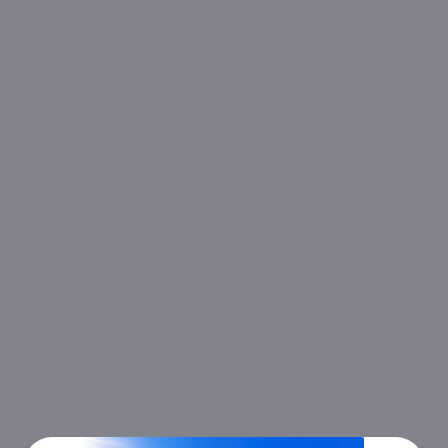
Đánh giá xe Vinh Thanh
khá tốt bởi khách hàng trải nghiệm dịch vụ, luôn
cam kết khởi hành đúng giờ, chất lượng luôn bảo đảm.
Với các điểm đón cố định hẹn trước, bạn nên giữ điện thoại bên mình để
tài xế liên hệ, giờ đón chỉ là giờ dự kiến, chắc chắn sẽ có sự chênh lệch.
Nên để tránh xảy ra tình huống không mong muốn, bạn nên chuẩn bị sớm
hơn giờ hẹn.
Nhân viên phục vụ nhiệt tình, chu đáo, tư vấn chuyên nghiệp giải đáp các
thắc mắc của khách hàng.
Bên cạnh đó, về cơ sở vật chất, xe giường nằm đời mới cung cấp nội thất
tiện nghi, sang trọng, có wifi, khăn lạnh, nước uống, máy lạnh, đèn
Led,v.v…