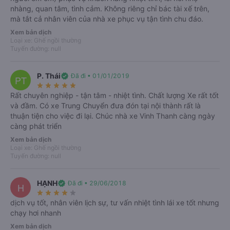
nhàng, quan tâm, tình cảm. Không riêng chỉ bác tài xế trên,
mà tắt cả nhân viên của nhà xe phục vụ tận tình chu đáo.
Xem bản dịch
Loại xe: Ghế ngồi thường
Tuyến đường: null
Lợi ích khi đặt Vexere
P. Thái
verified
Đã đi • 01/01/2019
PT
Chắc chắn có chỗ
star_rate
star_rate
star_rate
star_rate
star_rate
Rất chuyên nghiệp - tận tâm - nhiệt tình. Chất lượng Xe rất tốt
Nhà xe nhận được thông tin ngay khi đặt chỗ. Cam kết
và đầm. Có xe Trung Chuyển đưa đón tại nội thành rất là
hoàn 150% nếu nhà xe không cung cấp dịch vụ vận
thuận tiện cho việc đi lại. Chúc nhà xe Vinh Thanh càng ngày
chuyển (
*
).
Điều kiện áp dụng
càng phát triển
Hỗ trợ 24/7
Xem bản dịch
Nhân viên tổng đài Vexere tận tâm tư vấn và hỗ trợ khi
Loại xe: Ghế ngồi thường
gặp trục trặc hoặc sự cố.
Tuyến đường: null
Được chọn chỗ ngồi
Được chọn điểm đón trả mong muốn.
HẠNH
verified
Đã đi • 29/06/2018
H
Thông tin chính xác
star_rate
star_rate
star_rate
star_rate
star_rate
Lịch chạy, giá vé cập nhật liên tục từ nhà xe.
dịch vụ tốt, nhân viên lịch sự, tư vấn nhiệt tình lái xe tốt nhưng
Nhiều ưu đãi
chạy hơi nhanh
Hàng ngàn mã giảm giá cùng chương trình FlashSale, Ưu
Xem bản dịch