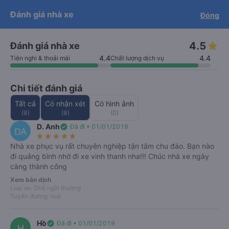
cam kết hoàn 150% nếu nhà xe
Tải app Vexere ngay!
Tải app Vexere
Đánh giá nhà xe
Đóng
Mở app
Mở app
không cung cấp dịch vụ vận chuyển
(
*
)
info
Nhận ưu đãi thành viên độc
-30k/ghế khi đặt vé máy bay qua
quyền
app
4.5
Đánh giá nhà xe
4.4
4.4
Tiện nghi & thoải mái
Chất lượng dịch vụ
Chi tiết đánh giá
Tất cả
Có nhận xét
Có hình ảnh
(8)
(8)
(0)
D. Anh
verified
Đã đi • 01/01/2019
DA
star_rate
star_rate
star_rate
star_rate
star_rate
Xe Vinh Thanh
Nhà xe phục vụ rất chuyên nghiệp tận tâm chu đáo. Bạn nào
4.5
(8)
Số điện thoại
đi quảng bình nhớ đi xe vinh thanh nha!!! Chúc nhà xe ngày
càng thành công
Xem giá & lịch chạy
Xem bản dịch
Loại xe: Ghế ngồi thường
Tuyến đường: null
Chắc chắn
Hỗ trợ
keyboard_arrow_right
có chỗ
24/7
Hồ
verified
Đã đi • 01/01/2019
H