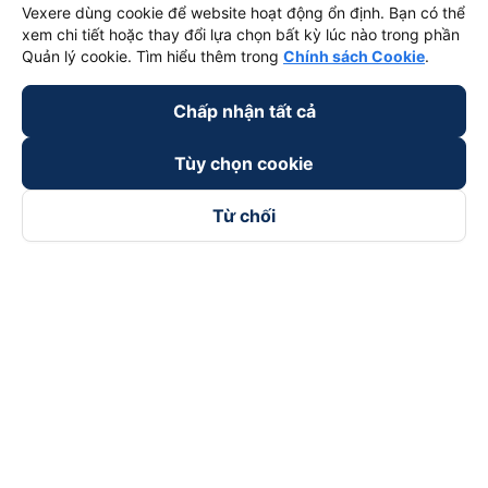
Vexere dùng cookie để website hoạt động ổn định. Bạn có thể
xem chi tiết hoặc thay đổi lựa chọn bất kỳ lúc nào trong phần
Quản lý cookie. Tìm hiểu thêm trong
Chính sách Cookie
.
Chấp nhận tất cả
Tùy chọn cookie
Từ chối
Theo dõi chúng tôi trên
Facebook
Tiktok
Youtube
Công ty TNHH Thương Mại Dịch Vụ Vexere
Địa chỉ đăng ký kinh doanh: 8C Chữ Đồng Tử, Phường Tân
Sơn Nhất, TP. Hồ Chí Minh, Việt Nam
Địa chỉ
:
Lầu 2, toà nhà H3 Circo Hoàng Diệu, 384 Hoàng Diệu,
Phường Khánh Hội, TP Hồ Chí Minh, Việt Nam
Tầng 3, toà nhà 101 Láng Hạ, 101 Láng Hạ, Phường Láng, TP.
Hà Nội, Việt Nam