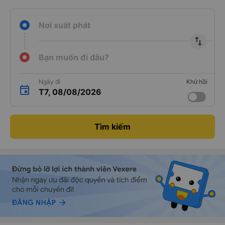
Nơi xuất phát
import_export
Bạn muốn đi đâu?
Ngày đi
Khứ hồi
T7, 08/08/2026
Tìm kiếm