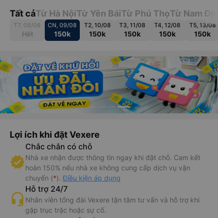
Tất cả
Từ Hà Nội
Từ Yên Bái
Từ Phú Thọ
Từ Nam Đị
T7, 08/08
CN, 09/08
T2, 10/08
T3, 11/08
T4, 12/08
T5, 13/08
Hết
150k
150k
150k
150k
150k
Lợi ích khi đặt Vexere
Chắc chắn có chỗ
Nhà xe nhận được thông tin ngay khi đặt chỗ. Cam kết
hoàn 150% nếu nhà xe không cung cấp dịch vụ vận
chuyển (
*
).
Điều kiện áp dụng
Hỗ trợ 24/7
Nhân viên tổng đài Vexere tận tâm tư vấn và hỗ trợ khi
gặp trục trặc hoặc sự cố.