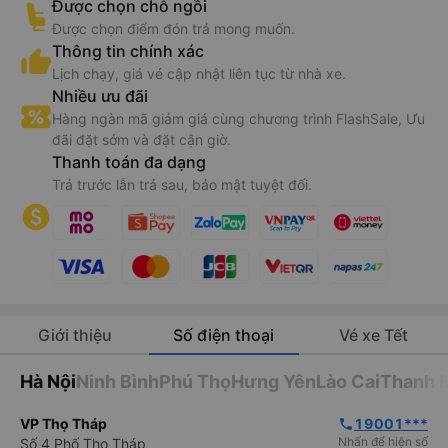
Được chọn chỗ ngồi
Được chọn điểm đón trả mong muốn.
Thông tin chính xác
Lịch chạy, giá vé cập nhật liên tục từ nhà xe.
Nhiều ưu đãi
Hàng ngàn mã giảm giá cùng chương trình FlashSale, Ưu
đãi đặt sớm và đặt cận giờ.
Thanh toán đa dạng
Trả trước lẫn trả sau, bảo mật tuyệt đối.
Giới thiệu
Số điện thoại
Vé xe Tết
Hà Nội
Ninh Bình
Phú Thọ
Hưng Yên
Lào Cai
Thanh 
VP Thọ Tháp
19001***
phone
Nhấn để hiện số
Số 4 Phố Thọ Tháp