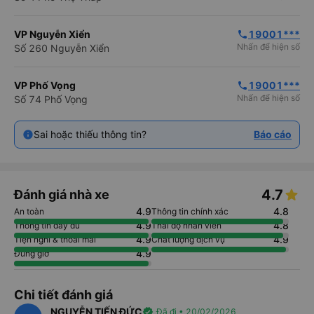
VP Nguyễn Xiển
19001***
phone
Nhấn để hiện số
Số 260 Nguyễn Xiển
VP Phố Vọng
19001***
phone
Nhấn để hiện số
Số 74 Phố Vọng
Sai hoặc thiếu thông tin?
Báo cáo
4.7
Đánh giá nhà xe
4.9
4.8
An toàn
Thông tin chính xác
4.9
4.8
Thông tin đầy đủ
Thái độ nhân viên
4.9
4.9
Tiện nghi & thoải mái
Chất lượng dịch vụ
4.9
Đúng giờ
Chi tiết đánh giá
NGUYỄN TIẾN ĐỨC
verified
Đã đi • 20/02/2026