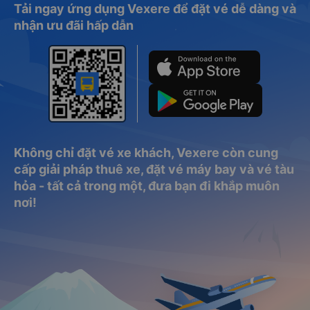
Tải ngay ứng dụng Vexere để đặt vé dễ dàng và
nhận ưu đãi hấp dẫn
Không chỉ đặt vé xe khách, Vexere còn cung
cấp giải pháp thuê xe, đặt vé máy bay và vé tàu
hỏa - tất cả trong một, đưa bạn đi khắp muôn
nơi!