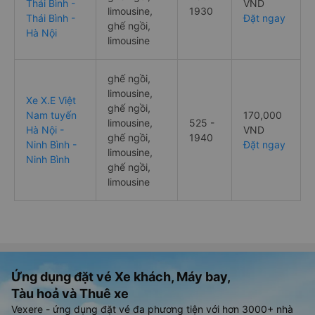
Thái Bình -
VND
limousine,
1930
Thái Bình -
Đặt ngay
ghế ngồi,
Hà Nội
limousine
ghế ngồi,
limousine,
Xe X.E Việt
ghế ngồi,
Nam tuyến
170,000
limousine,
525 -
Hà Nội -
VND
ghế ngồi,
1940
Ninh Bình -
Đặt ngay
limousine,
Ninh Bình
ghế ngồi,
limousine
Ứng dụng đặt vé Xe khách, Máy bay,
Tàu hoả và Thuê xe
Vexere - ứng dụng đặt vé đa phương tiện với hơn 3000+ nhà