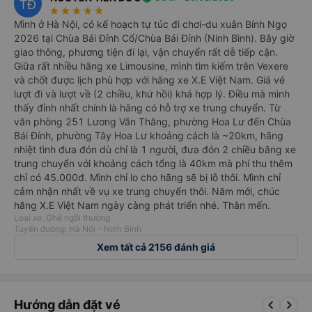
TĐ
star_rate
star_rate
star_rate
star_rate
star_rate
Mình ở Hà Nội, có kế hoạch tự túc đi chơi-du xuân Bính Ngọ
2026 tại Chùa Bái Đính Cổ/Chùa Bái Đính (Ninh Bình). Bây giờ
giao thông, phương tiện đi lại, vận chuyển rất dễ tiếp cận.
Giữa rất nhiều hãng xe Limousine, mình tìm kiếm trên Vexere
và chốt được lịch phù hợp với hãng xe X.E Việt Nam. Giá vé
lượt đi và lượt về (2 chiều, khứ hồi) khá hợp lý. Điều mà mình
thấy đỉnh nhất chính là hãng có hỗ trợ xe trung chuyển. Từ
văn phòng 251 Lương Văn Thăng, phường Hoa Lư đến Chùa
Bái Đính, phường Tây Hoa Lư khoảng cách là ~20km, hãng
nhiệt tình đưa đón dù chỉ là 1 người, đưa đón 2 chiều bằng xe
trung chuyển với khoảng cách tổng là 40km mà phí thu thêm
chỉ có 45.000đ. Mình chỉ lo cho hãng sẽ bị lỗ thôi. Mình chỉ
cảm nhận nhất về vụ xe trung chuyển thôi. Năm mới, chúc
hãng X.E Việt Nam ngày càng phát triển nhé. Thân mến.
Loại xe: Ghế ngồi thường
Tuyến đường: Hà Nội - Ninh Bình
Xem tất cả 2156 đánh giá
keyboard_arrow_left
keyboard_arrow_right
Hướng dẫn đặt vé