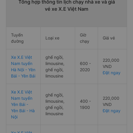
Tổng hợp thông tin lịch chạy nhà xe và giá
vé xe X.E Việt Nam
Tuyến
Giờ
Loại xe
Giá vé
đường
chạy
Xe X.E Việt
ghế ngồi,
220,000
Nam tuyến
limousine,
600 -
VND
Hà Nội - Yên
ghế ngồi,
2020
Đặt ngay
Bái - Yên Bái
limousine
Xe X.E Việt
ghế ngồi,
Nam tuyến
220,000
limousine,
400 -
Yên Bái -
VND
ghế ngồi,
1900
Yên Bái - Hà
Đặt ngay
limousine
Nội
Xe X.E Việt