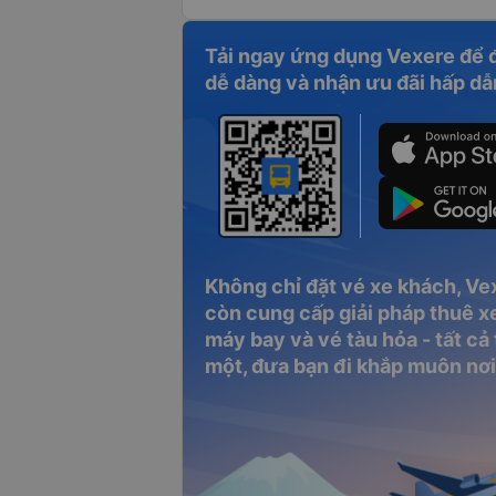
Tải ngay ứng dụng Vexere để 
dễ dàng và nhận ưu đãi hấp dẫ
Không chỉ đặt vé xe khách, Ve
còn cung cấp giải pháp thuê xe
máy bay và vé tàu hỏa - tất cả
một, đưa bạn đi khắp muôn nơi