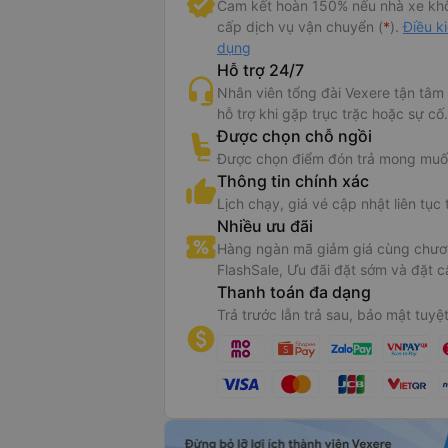
Cam kết hoàn 150% nếu nhà xe kh
cấp dịch vụ vận chuyển (
*
).
Điều k
dụng
Hỗ trợ 24/7
Nhân viên tổng đài Vexere tận tâm
hỗ trợ khi gặp trục trặc hoặc sự cố.
Được chọn chỗ ngồi
Được chọn điểm đón trả mong muố
Thông tin chính xác
Lịch chạy, giá vé cập nhật liên tục 
Nhiều ưu đãi
Hàng ngàn mã giảm giá cùng chươn
FlashSale, Ưu đãi đặt sớm và đặt c
Thanh toán đa dạng
Trả trước lẫn trả sau, bảo mật tuyệt