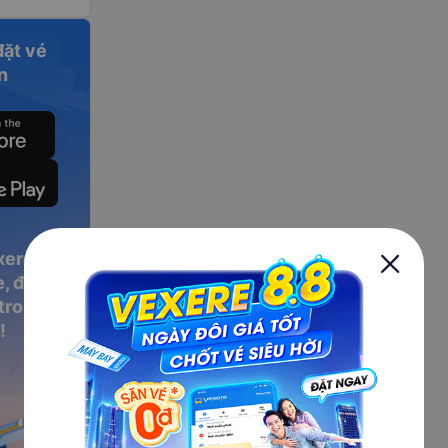
đặt vé
n
xere
, đặt vé
 trong
!