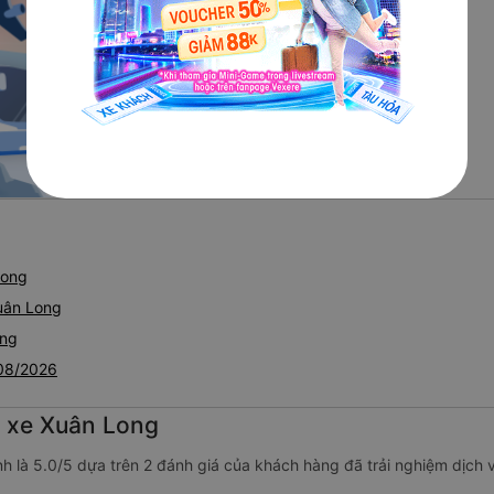
Long
uân Long
ong
 08/2026
g xe Xuân Long
h là 5.0/5 dựa trên 2 đánh giá của khách hàng đã trải nghiệm dịch 