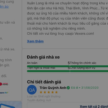
ông cung
Xuân Long là nhà xe chuyên hoạt động trong khu vự
iện áp
tỉnh lận cận như Hà Nội, Thái Bình, Vình Phúc...Từ
được sự ủng hộ của nhiều hành khách, không chỉ vì
giờ, mà thái độ phục vụ của nhân viên cũng được đ
 tư vấn và
thoải mái cho hành khách là mục tiêu cố gắng của 
có những trải nghiệm cho riêng mình.
Chi tiết xin vui lòng truy caajo Vexere.com!
n.
Xem thêm
từ nhà xe.
Đánh giá nhà xe
g trình
5
An toàn
Thông tin chính xác
ận giờ.
5
Tiện nghi & thoải mái
Chất lượng dịch vụ
 đối.
Chi tiết đánh giá
Trần Quỳnh Anh
verified
Đã đi • 31/08/2020
QA
star_rate
star_rate
star_rate
star_rate
star_rate
Loại xe: Ghế ngồi thường
Tuyến đường: null
Xem tất cả 2 đán