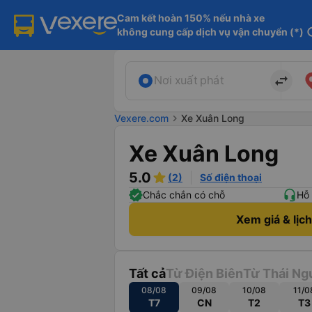
Cam kết hoàn 150% nếu nhà xe

không cung cấp dịch vụ vận chuyển (*)
in
import_export
Nơi xuất phát
Vexere.com
chevron_right
Xe Xuân Long
Xe Xuân Long
5.0
(2)
Số điện thoại
Chắc chắn có chỗ
Hỗ 
Xem giá & lịc
Tất cả
Từ Điện Biên
Từ Thái Ng
08/08
09/08
10/08
11/0
T7
CN
T2
T3