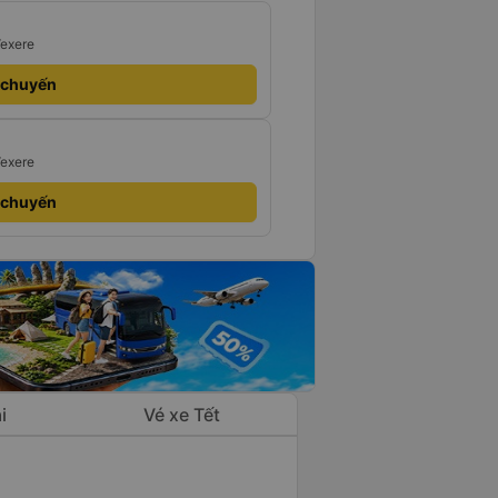
Vexere
 chuyến
Vexere
 chuyến
i
Vé xe Tết