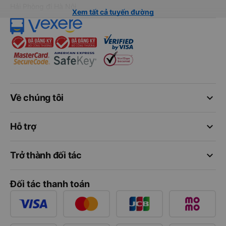
Hải Phòng đi Hà Nội
Xem tất cả tuyến đường
keyboard_arrow_down
Về chúng tôi
keyboard_arrow_down
Hỗ trợ
keyboard_arrow_down
Trở thành đối tác
Đối tác thanh toán