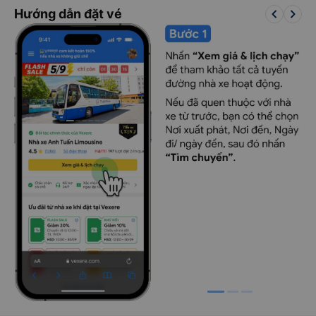
keyboard_arrow_left
keyboard_arrow_right
Hướng dẫn đặt vé