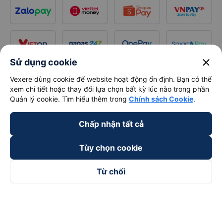
close
Sử dụng cookie
Vexere dùng cookie để website hoạt động ổn định. Bạn có thể
xem chi tiết hoặc thay đổi lựa chọn bất kỳ lúc nào trong phần
Quản lý cookie. Tìm hiểu thêm trong
Chính sách Cookie
.
Chấp nhận tất cả
Tùy chọn cookie
Từ chối
Theo dõi chúng tôi trên
Facebook
Tiktok
Youtube