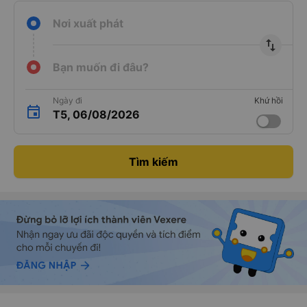
Nơi xuất phát
import_export
Bạn muốn đi đâu?
Ngày đi
Khứ hồi
T5, 06/08/2026
Tìm kiếm