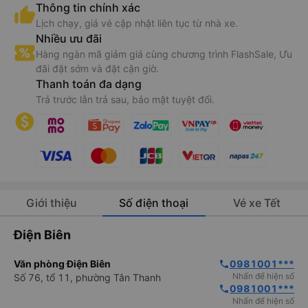
Thông tin chính xác
Lịch chạy, giá vé cập nhật liên tục từ nhà xe.
Nhiều ưu đãi
Hàng ngàn mã giảm giá cùng chương trình FlashSale, Ưu
đãi đặt sớm và đặt cận giờ.
Thanh toán đa dạng
Trả trước lẫn trả sau, bảo mật tuyệt đối.
Giới thiệu
Số điện thoại
Vé xe Tết
Điện Biên
Văn phòng Điện Biên
0981001***
phone
Nhấn để hiện số
Số 76, tổ 11, phường Tân Thanh
0981001***
phone
Nhấn để hiện số