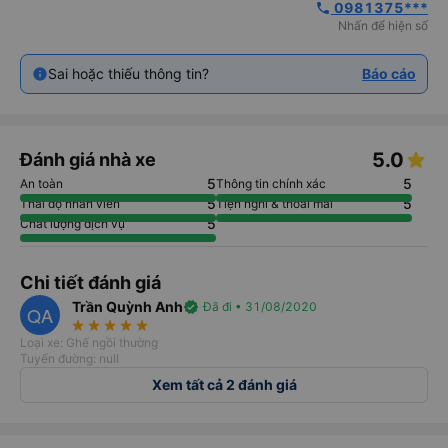
 0981375***
phone
Nhấn để hiện số
Sai hoặc thiếu thông tin?
Báo cáo
5.0
Đánh giá nhà xe
5
5
An toàn
Thông tin chính xác
5
5
Thái độ nhân viên
Tiện nghi & thoải mái
5
Chất lượng dịch vụ
Chi tiết đánh giá
Trần Quỳnh Anh
verified
Đã đi • 31/08/2020
QA
star_rate
star_rate
star_rate
star_rate
star_rate
Loại xe: Ghế ngồi thường
Tuyến đường: null
Xem tất cả 2 đánh giá