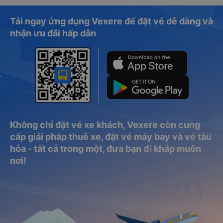
Tải ngay ứng dụng Vexere để đặt vé dễ dàng và
nhận ưu đãi hấp dẫn
Không chỉ đặt vé xe khách, Vexere còn cung
cấp giải pháp thuê xe, đặt vé máy bay và vé tàu
hỏa - tất cả trong một, đưa bạn đi khắp muôn
nơi!