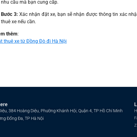
nhu cầu mà bạn cung cấp.
Bước 3:
Xác nhận đặt xe, bạn sẽ nhận được thông tin xác n
thuê xe nếu cần.
em thêm
:
t thuê xe từ Đồng Đò đi Hà Nội
xere
L
Diệu, 384 Hoàng Diệu, Phường Khánh Hội, Quận 4, TP Hồ Chí Minh
H
F
ờng Đống Đa, TP Hà Nội
Z