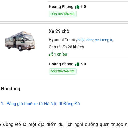
Hoàng Phong
5.0
ĐÓN TRẢ TẬN NƠI
Xe 29 chỗ
Hyundai County
hoặc dòng xe tương tự
Chở tối đa 28 khách
1 chiều
Hoàng Phong
5.0
ĐÓN TRẢ TẬN NƠI
Nội dung
Bảng giá thuê xe từ Hà Nội đi Đồng Đò
 Đồng Đò là một địa điểm du lịch nghỉ dưỡng quen thuộc 