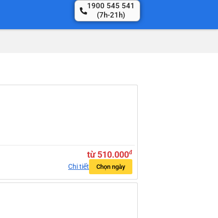
1900 545 541
(7h-21h)
từ 510.000
đ
Chi tiết
Chọn ngày