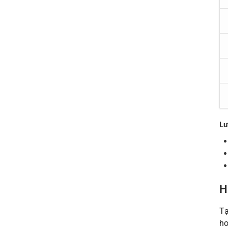
Lư
H
Tạ
ho