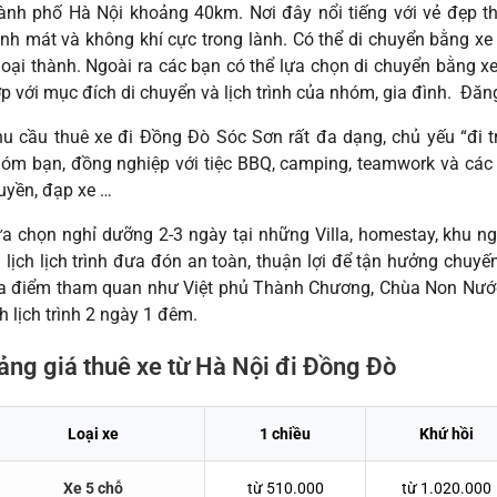
ành phố Hà Nội khoảng 40km. Nơi đây nổi tiếng với vẻ đẹp t
nh mát và không khí cực trong lành. Có thể di chuyển bằng
oại thành. Ngoài ra các bạn có thể lựa chọn di chuyển bằng xe 
p với mục đích di chuyển và lịch trình của nhóm, gia đình. Đăn
u cầu thuê xe đi Đồng Đò Sóc Sơn rất đa dạng, chủ yếu “đi tr
óm bạn, đồng nghiệp với tiệc BBQ, camping, teamwork và các 
uyền, đạp xe …
a chọn nghỉ dưỡng 2-3 ngày tại những Villa, homestay, khu n
 lịch lịch trình đưa đón an toàn, thuận lợi để tận hưởng chuy
a điểm tham quan như Việt phủ Thành Chương, Chùa Non Nước
ch lịch trình 2 ngày 1 đêm.
ảng giá thuê xe từ Hà Nội đi Đồng Đò
Loại xe
1 chiều
Khứ hồi
Xe 5 chỗ
từ 510.000
từ 1.020.000