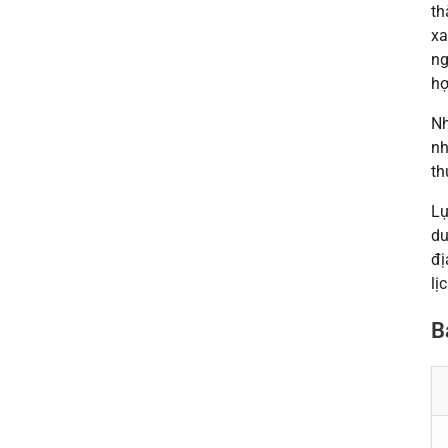
th
xa
ng
hợ
Nh
nh
th
Lự
du
đị
lị
B