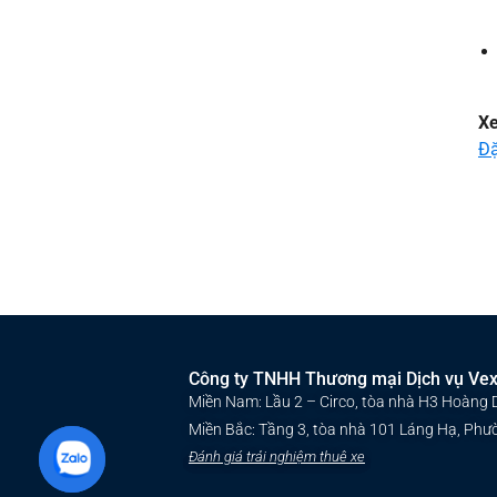
X
Đặ
Công ty TNHH Thương mại Dịch vụ Ve
Miền Nam: Lầu 2 – Circo, tòa nhà H3 Hoàng 
Miền Bắc: Tầng 3, tòa nhà 101 Láng Hạ, Phư
Đánh giá trải nghiệm thuê xe