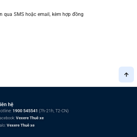
hận qua SMS hoặc email, kèm hợp đồng
iên hệ
otline:
1900 545541
(7h-21h, T2-CN)
acebook:
Vexere Thuê xe
alo:
Vexere Thuê xe