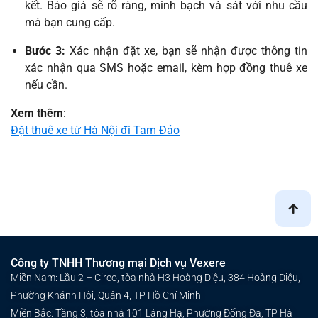
kết. Báo giá sẽ rõ ràng, minh bạch và sát với nhu cầu
mà bạn cung cấp.
Bước 3:
Xác nhận đặt xe, bạn sẽ nhận được thông tin
xác nhận qua SMS hoặc email, kèm hợp đồng thuê xe
nếu cần.
Xem thêm
:
Đặt thuê xe từ Hà Nội đi Tam Đảo
Công ty TNHH Thương mại Dịch vụ Vexere
Miền Nam: Lầu 2 – Circo, tòa nhà H3 Hoàng Diệu, 384 Hoàng Diệu,
Phường Khánh Hội, Quận 4, TP Hồ Chí Minh
Miền Bắc: Tầng 3, tòa nhà 101 Láng Hạ, Phường Đống Đa, TP Hà