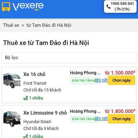
1900 545 541
(7h-21h)
Thuê xe
>
từ Tam Đảo đi Hà Nội
Thuê xe từ Tam Đảo đi Hà Nội
Bộ lọc
đ
từ 1.500.000
Hoàng Phong
5.0
Xe 16 chỗ
Chi tiết
Chọn ngày
ĐÓN TRẢ TẬN NƠI
Ford Transit
Chở tối đa 15 khách
1 chiều
đ
từ 1.800.000
Hoàng Phong
5.0
Xe Limousine 9 chỗ
Chi tiết
Chọn ngày
ĐÓN TRẢ TẬN NƠI
Hyundai Solati
Chở tối đa 9 khách
1 chiều