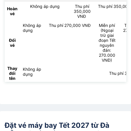
Không áp dụng
Thu phí
Thu phí 350,000 
Hoàn
350,000
vé
VNĐ
Không áp
Thu phí 270,000 VNĐ
Miễn phí
Thu
dụng
(Ngoại
270
trừ giai
V
Đổi
đoạn Tết
vé
nguyên
đán:
270.000
VNĐ)
Thay
Không áp
đổi
Thu phí 3
dụng
tên
Đặt vé máy bay Tết 2027 từ Đà