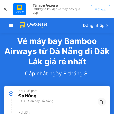
Tải app Vexere
-30k/ghế khi đặt vé máy bay qua
Mở app
app
Đăng nhập
Vé máy bay Bamboo
Airways từ Đà Nẵng đi Đắk
Lắk giá rẻ nhất
Cập nhật ngày 8 tháng 8
Nơi xuất phát
Đà Nẵng
DAD - Sân bay Đà Nẵng
Nơi đến