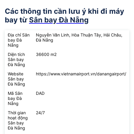
Các thông tin cần lưu ý khi đi máy
bay từ
Sân bay Đà Nẵng
Địa chỉ Sân
Nguyễn Văn Linh, Hòa Thuận Tây, Hải Châu,
bay Đà
Đà Nẵng
Nẵng
Diện tích
36600 m2
Sân bay
Đà Nẵng
Website
https://www.vietnamairport.vn/danangairport/
Sân bay
Đà Nẵng
Mã Sân
DAD
bay Đà
Nẵng
Thời gian
24/7
hoạt động
Sân bay
Đà Nẵng