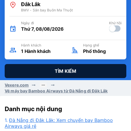
Đắk Lắk
BMV - Sân bay Buôn Ma Thuột
Ngày đi
Khứ hồi
Thứ 7, 08/08/2026
Hành khách
Hạng ghế
1
Hành khách
Phổ thông
TÌM KIẾM
Vexere.com
Vé máy bay Bamboo Airways từ Đà Nẵng đi Đắk Lắk
Danh mục nội dung
1.
Đà Nẵng đi Đắk Lắk: Xem chuyến bay Bamboo
Airways giá rẻ