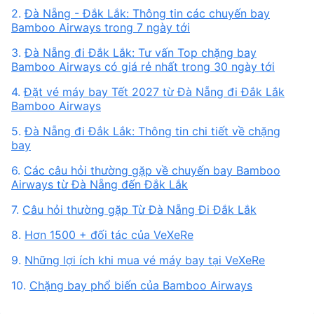
2.
Đà Nẵng - Đắk Lắk: Thông tin các chuyến bay
Bamboo Airways trong 7 ngày tới
3.
Đà Nẵng đi Đắk Lắk: Tư vấn Top chặng bay
Bamboo Airways có giá rẻ nhất trong 30 ngày tới
4.
Đặt vé máy bay Tết 2027 từ Đà Nẵng đi Đắk Lắk
Bamboo Airways
5.
Đà Nẵng đi Đắk Lắk: Thông tin chi tiết về chặng
bay
6.
Các câu hỏi thường gặp về chuyến bay Bamboo
Airways từ Đà Nẵng đến Đắk Lắk
7.
Câu hỏi thường gặp Từ Đà Nẵng Đi Đắk Lắk
8.
Hơn 1500 + đối tác của VeXeRe
9.
Những lợi ích khi mua vé máy bay tại VeXeRe
10.
Chặng bay phổ biến của Bamboo Airways