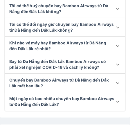
Tôi có thể huý chuyến bay Bamboo Airways từ Đà
Nẵng đến Đắk Lắk không?
Tôi có thể đổi ngày giờ chuyến bay Bamboo Airways
từ Đà Nẵng đến Đắk Lắk không?
Khi nào vé máy bay Bamboo Airways từ Đà Nẵng
đến Đắk Lắk rẻ nhất?
Bay từ Đà Nẵng đến Đắk Lắk Bamboo Airways có
phải xét nghiệm COVID-19 và cách ly không?
Chuyến bay Bamboo Airways từ Đà Nẵng đến Đắk
Lắk mất bao lâu?
Một ngày có bao nhiêu chuyến bay Bamboo Airways
từ Đà Nẵng đến Đắk Lắk?