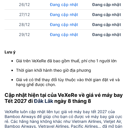
26/12
Đang cập nhật
Đang cập nhật
27/12
Đang cập nhật
Đang cập nhật
28/12
Đang cập nhật
Đang cập nhật
29/12
Đang cập nhật
Đang cập nhật
Lưu ý
Giá trên VeXeRe đã bao gồm thuế, phí cho 1 người lớn
Thời gian khởi hành theo giờ địa phương
Giá vé có thể thay đổi tùy thuộc vào thời gian đặt vé và
hạng ghế được chọn.
Cập nhật hiện tại của VeXeRe về giá vé máy bay
Tết 2027 đi
Đắk Lắk
ngày 8 tháng 8
VeXeRe luôn cập nhật liên tục giá vé máy bay tết 2027 của
Bamboo Airways để giúp cho bạn có được vé máy bay giá cực
rẻ. Các hãng hàng không khác như Vietnam Airlines, Vietjet Air,
Bamboo Airways, Vietravel Airlines, Pacific Airlines... đã mở bán