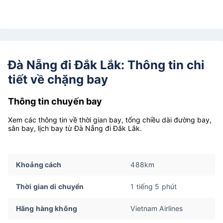
Đà Nẵng đi Đắk Lắk: Thông tin chi
tiết về chặng bay
Thông tin chuyến bay
Xem các thông tin về thời gian bay, tổng chiều dài đường bay,
sân bay, lịch bay từ Đà Nẵng đi Đắk Lắk.
Khoảng cách
488km
Thời gian di chuyển
1 tiếng 5 phút
Hãng hàng không
Vietnam Airlines