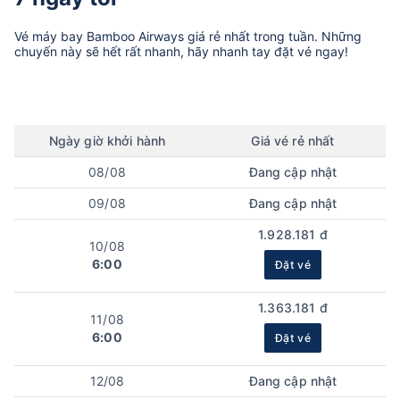
Vé máy bay
Bamboo Airways
giá rẻ nhất trong tuần. Những
chuyến này sẽ hết rất nhanh, hãy nhanh tay đặt vé ngay!
Ngày
giờ
khởi hành
Giá vé rẻ nhất
08/08
Đang cập nhật
09/08
Đang cập nhật
1.928.181 đ
10/08
6:00
Đặt vé
1.363.181 đ
11/08
6:00
Đặt vé
12/08
Đang cập nhật