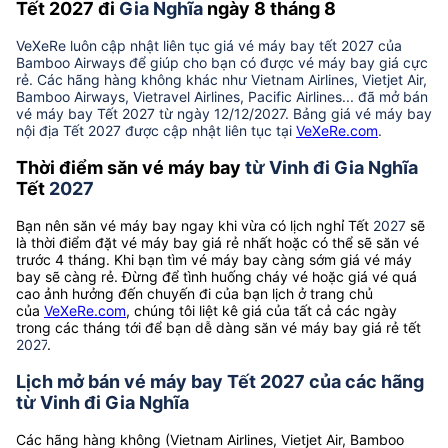
Tết 2027 đi
Gia Nghĩa
ngày 8 tháng 8
VeXeRe luôn cập nhật liên tục giá vé máy bay tết 2027 của
Bamboo Airways để giúp cho bạn có được vé máy bay giá cực
rẻ. Các hãng hàng không khác như Vietnam Airlines, Vietjet Air,
Bamboo Airways, Vietravel Airlines, Pacific Airlines... đã mở bán
vé máy bay Tết 2027 từ ngày 12/12/2027. Bảng giá vé máy bay
nội địa Tết 2027 được cập nhật liên tục tại
VeXeRe.com
.
Thời điểm săn vé máy bay
từ Vinh đi Gia Nghĩa
Tết
2027
Bạn nên săn vé máy bay ngay khi vừa có lịch nghỉ Tết
2027
sẽ
là thời điểm đặt vé máy bay giá rẻ nhất hoặc có thể sẽ săn vé
trước 4 tháng. Khi bạn tìm vé máy bay càng sớm giá vé máy
bay sẽ càng rẻ. Đừng để tình huống cháy vé hoặc giá vé quá
cao ảnh hưởng đến chuyến đi của bạn lịch ở trang chủ
của
VeXeRe.com
, chúng tôi liệt kê giá của tất cả các ngày
trong các tháng tới để bạn dễ dàng săn vé máy bay giá rẻ tết
2027
.
Lịch mở bán vé máy bay Tết 2027 của các hãng
từ Vinh đi Gia Nghĩa
Các hãng hàng không (Vietnam Airlines, Vietjet Air, Bamboo