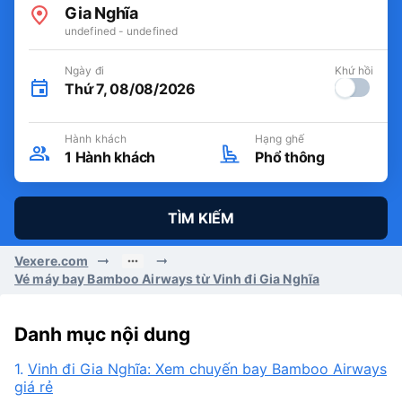
Gia Nghĩa
undefined - undefined
Ngày đi
Khứ hồi
Thứ 7, 08/08/2026
Hành khách
Hạng ghế
1
Hành khách
Phổ thông
TÌM KIẾM
Vexere.com
Vé máy bay Bamboo Airways từ Vinh đi Gia Nghĩa
Danh mục nội dung
1.
Vinh đi Gia Nghĩa: Xem chuyến bay Bamboo Airways
giá rẻ