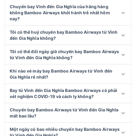
Chuyến bay Vinh đến Gia Nghĩa của hãng hàng
không Bamboo Airways khởi hành trễ nhất hôm
nay?
Tôi có thể huý chuyến bay Bamboo Airways từ Vinh
đến Gia Nghĩa không?
Tôi có thể đổi ngày giờ chuyến bay Bamboo Airways
từ Vinh đến Gia Nghĩa không?
Khi nào vé máy bay Bamboo Airways từ Vinh đến
Gia Nghĩa rẻ nhất?
Bay từ Vinh đến Gia Nghĩa Bamboo Airways có phải
xét nghiệm COVID-19 và cách ly không?
Chuyến bay Bamboo Airways từ Vinh đến Gia Nghĩa
mất bao lâu?
Một ngày có bao nhiêu chuyến bay Bamboo Airways
từ Vinh đến Gia Nghĩa?