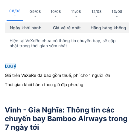
08/08
09/08
10/08
11/08
12/08
13/08
-
-
-
-
-
-
Ngày khởi hành
Giá vé rẻ nhất
Hãng hàng không
Hiện tại VeXeRe chưa có thông tin chuyến bay, sẽ cập
nhật trong thời gian sớm nhất
Lưu ý
Giá trên VeXeRe đã bao gồm thuế, phí cho 1 người lớn
Thời gian khởi hành theo giờ địa phương
Vinh - Gia Nghĩa: Thông tin các
chuyến bay Bamboo Airways trong
7 ngày tới