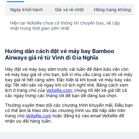
Ngày khởi hành
Giá vé rẻ nhất
Hãng hàng không
Hiện tại VeXeRe chưa có thông tin chuyến bay, sẽ cập
nhật trong thời gian sớm nhất
Hướng dẫn cách đặt vé máy bay Bamboo
Airways giá rẻ từ Vinh đi Gia Nghĩa
Hãy đặt vé máy bay sớm trước vài tuần để đảm bảo vẫn còn
vé máy bay giá rẻ cho bạn, bởi vì nhu cầu càng cao thì vé máy
bay giá rẻ hết càng sớm. Đặc biệt là khi book vé máy bay vào
dịp Tết nên săn vé ngay khi có lịch nghỉ nhé. Bằng cách xem
lịch ở trang chủ của
VeXeRe.com
, chúng tôi liệt kê giá tất cả
các ngày trong các tháng tới để bạn dễ dàng lựa chọn.
Thường xuyên theo dõi các chương trình khuyến mãi. Điều bạn
có thể làm là theo dõi các chương trình ưu đãi hấp dẫn trên
trang chủ
VeXeRe.com
hoặc đăng ký vào email VeXeRe để
nhận ưu đãi hàng tuần.