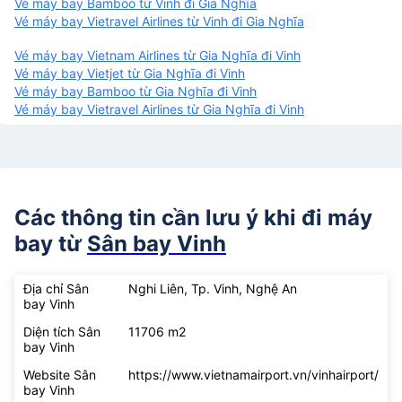
Vé máy bay Bamboo từ Vinh đi Gia Nghĩa
Vé máy bay Vietravel Airlines từ Vinh đi Gia Nghĩa
Vé máy bay Vietnam Airlines từ Gia Nghĩa đi Vinh
Vé máy bay Vietjet từ Gia Nghĩa đi Vinh
Vé máy bay Bamboo từ Gia Nghĩa đi Vinh
Vé máy bay Vietravel Airlines từ Gia Nghĩa đi Vinh
Các thông tin cần lưu ý khi đi máy
bay từ
Sân bay Vinh
Địa chỉ Sân
Nghi Liên, Tp. Vinh, Nghệ An
bay Vinh
Diện tích Sân
11706 m2
bay Vinh
Website Sân
https://www.vietnamairport.vn/vinhairport/
bay Vinh