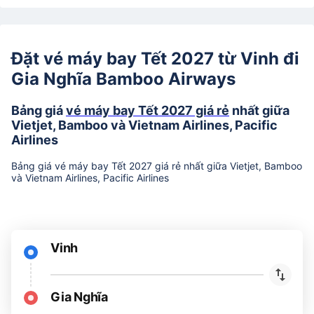
Đặt vé máy bay Tết 2027 từ Vinh đi
Gia Nghĩa Bamboo Airways
Bảng giá
vé máy bay Tết 2027 giá rẻ
nhất giữa
Vietjet, Bamboo và Vietnam Airlines, Pacific
Airlines
Bảng giá vé máy bay Tết 2027 giá rẻ nhất giữa Vietjet, Bamboo
và Vietnam Airlines, Pacific Airlines
Vinh
Gia Nghĩa