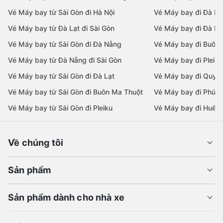
Vé Máy bay từ Sài Gòn đi Hà Nội
Vé Máy bay đi Đà N
Vé Máy bay từ Đà Lạt đi Sài Gòn
Vé Máy bay đi Đà Lạ
Vé Máy bay từ Sài Gòn đi Đà Nẵng
Vé Máy bay đi Buôn
Vé Máy bay từ Đà Nẵng đi Sài Gòn
Vé Máy bay đi Pleiku
Vé Máy bay từ Sài Gòn đi Đà Lạt
Vé Máy bay đi Quy 
Vé Máy bay từ Sài Gòn đi Buôn Ma Thuột
Vé Máy bay đi Phú 
Vé Máy bay từ Sài Gòn đi Pleiku
Vé Máy bay đi Huế
Về chúng tôi
Sản phẩm
Sản phẩm dành cho nhà xe