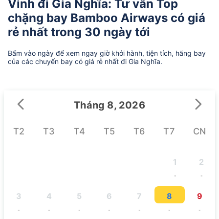
Vinh đi Gia Nghĩa: Tư vấn Top
chặng bay Bamboo Airways có giá
rẻ nhất trong 30 ngày tới
Bấm vào ngày để xem ngay giờ khởi hành, tiện tích, hãng bay
của các chuyến bay có giá rẻ nhất đi Gia Nghĩa.
Tháng 8, 2026
T2
T3
T4
T5
T6
T7
CN
1
2
-
-
3
4
5
6
7
8
9
-
-
-
-
-
-
-