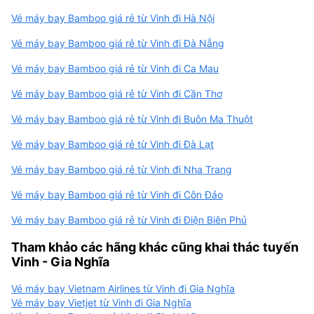
Vé máy bay Bamboo giá rẻ từ Vinh đi Hà Nội
Vé máy bay Bamboo giá rẻ từ Vinh đi Đà Nẵng
Vé máy bay Bamboo giá rẻ từ Vinh đi Ca Mau
Vé máy bay Bamboo giá rẻ từ Vinh đi Cần Thơ
Vé máy bay Bamboo giá rẻ từ Vinh đi Buôn Ma Thuột
Vé máy bay Bamboo giá rẻ từ Vinh đi Đà Lạt
Vé máy bay Bamboo giá rẻ từ Vinh đi Nha Trang
Vé máy bay Bamboo giá rẻ từ Vinh đi Côn Đảo
Vé máy bay Bamboo giá rẻ từ Vinh đi Điện Biên Phủ
Tham khảo các hãng khác cũng khai thác tuyến
Vinh - Gia Nghĩa
Vé máy bay Vietnam Airlines từ Vinh đi Gia Nghĩa
Vé máy bay Vietjet từ Vinh đi Gia Nghĩa