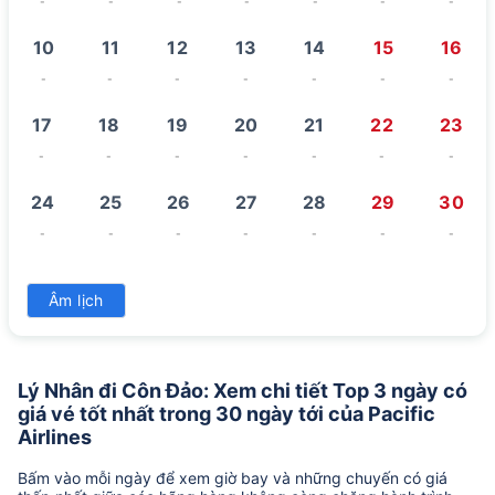
-
-
-
-
-
-
-
10
11
12
13
14
15
16
-
-
-
-
-
-
-
17
18
19
20
21
22
23
-
-
-
-
-
-
-
24
25
26
27
28
29
30
-
-
-
-
-
-
-
31
Âm lịch
-
Lý Nhân đi Côn Đảo: Xem chi tiết Top 3 ngày có
giá vé tốt nhất trong 30 ngày tới của Pacific
Airlines
Bấm vào mỗi ngày để xem giờ bay và những chuyến có giá