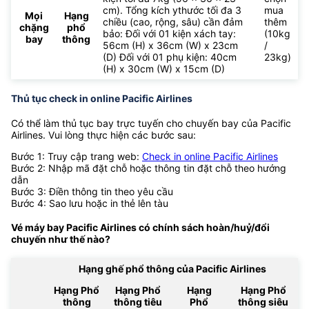
cm). Tổng kích ythước tối đa 3
mua
Mọi
Hạng
chiều (cao, rộng, sâu) cần đảm
thêm
chặng
phổ
bảo: Đối với 01 kiện xách tay:
(10kg
bay
thông
56cm (H) x 36cm (W) x 23cm
/
(D) Đối với 01 phụ kiện: 40cm
23kg)
(H) x 30cm (W) x 15cm (D)
Thủ tục check in online Pacific Airlines
Có thể làm thủ tục bay trực tuyến cho chuyến bay của Pacific
Airlines. Vui lòng thực hiện các bước sau:
Bước 1: Truy cập trang web:
Check in online Pacific Airlines
Bước 2: Nhập mã đặt chỗ hoặc thông tin đặt chỗ theo hướng
dẫn
Bước 3: Điền thông tin theo yêu cầu
Bước 4: Sao lưu hoặc in thẻ lên tàu
Vé máy bay Pacific Airlines có chính sách hoàn/huỷ/đổi
chuyến như thế nào?
Hạng ghế phổ thông của Pacific Airlines
Hạng Phổ
Hạng Phổ
Hạng
Hạng Phổ
thông
thông tiêu
Phổ
thông siêu