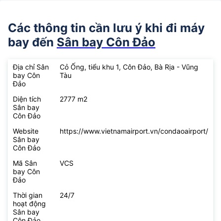
Các thông tin cần lưu ý khi đi máy
bay đến
Sân bay Côn Đảo
Địa chỉ Sân
Cỏ Ống, tiểu khu 1, Côn Đảo, Bà Rịa - Vũng
bay Côn
Tàu
Đảo
Diện tích
2777 m2
Sân bay
Côn Đảo
Website
https://www.vietnamairport.vn/condaoairport/
Sân bay
Côn Đảo
Mã Sân
VCS
bay Côn
Đảo
Thời gian
24/7
hoạt động
Sân bay
Côn Đảo