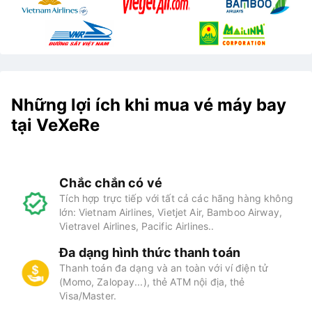
Những lợi ích khi mua vé máy bay
tại VeXeRe
Chắc chắn có vé
Tích hợp trực tiếp với tất cả các hãng hàng không
lớn: Vietnam Airlines, Vietjet Air, Bamboo Airway,
Vietravel Airlines, Pacific Airlines..
Đa dạng hình thức thanh toán
Thanh toán đa dạng và an toàn với ví điện tử
(Momo, Zalopay...), thẻ ATM nội địa, thẻ
Visa/Master.