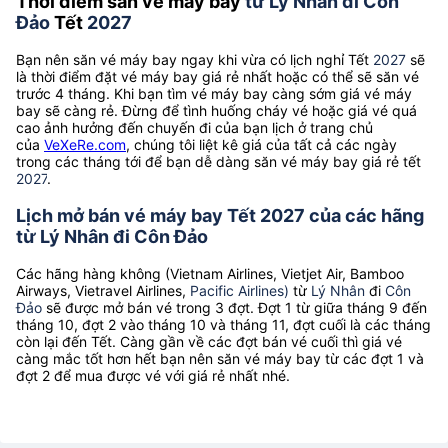
Thời điểm săn vé máy bay
từ Lý Nhân đi Côn
Đảo
Tết
2027
Bạn nên săn vé máy bay ngay khi vừa có lịch nghỉ Tết
2027
sẽ
là thời điểm đặt vé máy bay giá rẻ nhất hoặc có thể sẽ săn vé
trước 4 tháng. Khi bạn tìm vé máy bay càng sớm giá vé máy
bay sẽ càng rẻ. Đừng để tình huống cháy vé hoặc giá vé quá
cao ảnh hưởng đến chuyến đi của bạn lịch ở trang chủ
của
VeXeRe.com
, chúng tôi liệt kê giá của tất cả các ngày
trong các tháng tới để bạn dễ dàng săn vé máy bay giá rẻ tết
2027
.
Lịch mở bán vé máy bay Tết 2027 của các hãng
từ Lý Nhân đi Côn Đảo
Các hãng hàng không (Vietnam Airlines, Vietjet Air, Bamboo
Airways, Vietravel Airlines,
Pacific Airlines)
từ
Lý Nhân
đi
Côn
Đảo
sẽ được mở bán vé trong 3 đợt. Đợt 1 từ giữa tháng 9 đến
tháng 10, đợt 2 vào tháng 10 và tháng 11, đợt cuối là các tháng
còn lại đến Tết. Càng gần về các đợt bán vé cuối thì giá vé
càng mắc tốt hơn hết bạn nên săn vé máy bay từ các đợt 1 và
đợt 2 để mua được vé với giá rẻ nhất nhé.