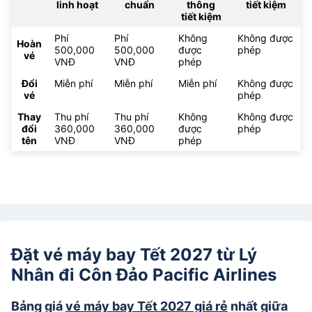
linh hoạt
chuẩn
thông
tiết kiệm
tiết kiệm
Phí
Phí
Không
Không được
Hoàn
500,000
500,000
được
phép
vé
VNĐ
VNĐ
phép
Đổi
Miễn phí
Miễn phí
Miễn phí
Không được
vé
phép
Thay
Thu phí
Thu phí
Không
Không được
đổi
360,000
360,000
được
phép
tên
VNĐ
VNĐ
phép
Đặt vé máy bay Tết 2027 từ Lý
Nhân đi Côn Đảo Pacific Airlines
Bảng giá
vé máy bay Tết 2027 giá rẻ
nhất giữa