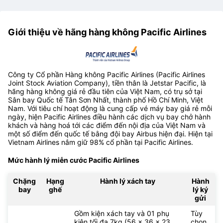
Giới thiệu về hãng hàng không Pacific Airlines
Công ty Cổ phần Hàng không Pacific Airlines (Pacific Airlines
Joint Stock Aviation Company), tiền thân là Jetstar Pacific, là
hãng hàng không giá rẻ đầu tiên của Việt Nam, có trụ sở tại
Sân bay Quốc tế Tân Sơn Nhất, thành phố Hồ Chí Minh, Việt
Nam. Với tiêu chí hoạt động là cung cấp vé máy bay giá rẻ mỗi
ngày, hiện Pacific Airlines điều hành các dịch vụ bay chở hành
khách và hàng hoá tới các điểm đến nội địa của Việt Nam và
một số điểm đến quốc tế bằng đội bay Airbus hiện đại. Hiện tại
Vietnam Airlines nắm giữ 98% cổ phần tại Pacific Airlines.
Mức hành lý miễn cước Pacific Airlines
Chặng
Hạng
Hành lý xách tay
Hành
bay
ghế
lý ký
gửi
Gồm kiện xách tay và 01 phụ
Tùy
kiện tối đa 7kg (56 x 36 x 23
chọn