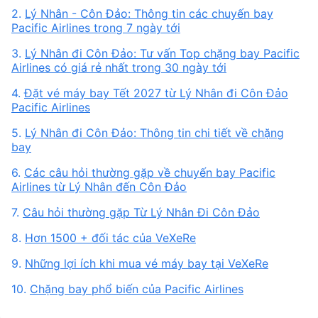
2.
Lý Nhân - Côn Đảo: Thông tin các chuyến bay
Pacific Airlines trong 7 ngày tới
3.
Lý Nhân đi Côn Đảo: Tư vấn Top chặng bay Pacific
Airlines có giá rẻ nhất trong 30 ngày tới
4.
Đặt vé máy bay Tết 2027 từ Lý Nhân đi Côn Đảo
Pacific Airlines
5.
Lý Nhân đi Côn Đảo: Thông tin chi tiết về chặng
bay
6.
Các câu hỏi thường gặp về chuyến bay Pacific
Airlines từ Lý Nhân đến Côn Đảo
7.
Câu hỏi thường gặp Từ Lý Nhân Đi Côn Đảo
8.
Hơn 1500 + đối tác của VeXeRe
9.
Những lợi ích khi mua vé máy bay tại VeXeRe
10.
Chặng bay phổ biến của Pacific Airlines