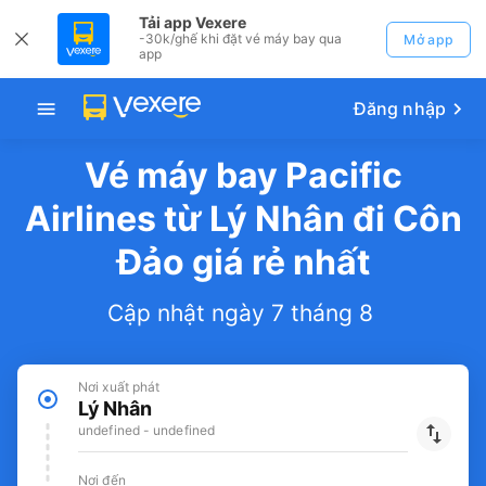
Tải app Vexere
-30k/ghế khi đặt vé máy bay qua
Mở app
app
Đăng nhập
Vé máy bay Pacific
Airlines từ Lý Nhân đi Côn
Đảo giá rẻ nhất
Cập nhật ngày 7 tháng 8
Nơi xuất phát
Lý Nhân
undefined - undefined
Nơi đến