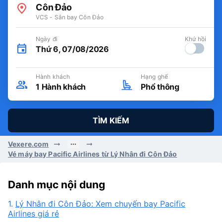
Côn Đảo
VCS - Sân bay Côn Đảo
Ngày đi
Khứ hồi
Thứ 6, 07/08/2026
Hành khách
Hạng ghế
1
Hành khách
Phổ thông
TÌM KIẾM
Vexere.com
Vé máy bay Pacific Airlines từ Lý Nhân đi Côn Đảo
Danh mục nội dung
1.
Lý Nhân đi Côn Đảo: Xem chuyến bay Pacific
Airlines giá rẻ