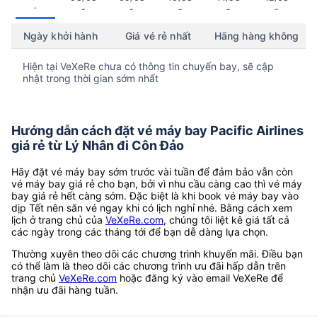
-
-
-
-
-
-
Ngày khởi hành
Giá vé rẻ nhất
Hãng hàng không
Hiện tại VeXeRe chưa có thông tin chuyến bay, sẽ cập
nhật trong thời gian sớm nhất
Hướng dẫn cách đặt vé máy bay Pacific Airlines
giá rẻ từ Lý Nhân đi Côn Đảo
Hãy đặt vé máy bay sớm trước vài tuần để đảm bảo vẫn còn
vé máy bay giá rẻ cho bạn, bởi vì nhu cầu càng cao thì vé máy
bay giá rẻ hết càng sớm. Đặc biệt là khi book vé máy bay vào
dịp Tết nên săn vé ngay khi có lịch nghỉ nhé. Bằng cách xem
lịch ở trang chủ của
VeXeRe.com
, chúng tôi liệt kê giá tất cả
các ngày trong các tháng tới để bạn dễ dàng lựa chọn.
Thường xuyên theo dõi các chương trình khuyến mãi. Điều bạn
có thể làm là theo dõi các chương trình ưu đãi hấp dẫn trên
trang chủ
VeXeRe.com
hoặc đăng ký vào email VeXeRe để
nhận ưu đãi hàng tuần.