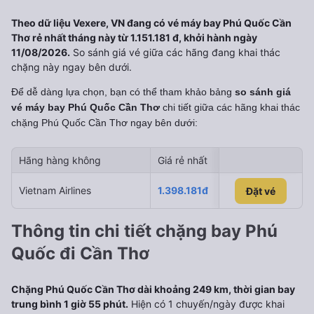
Theo dữ liệu Vexere, VN đang có vé máy bay Phú Quốc Cần
Thơ rẻ nhất tháng này từ 1.151.181 đ, khởi hành ngày
11/08/2026.
So sánh giá vé giữa các hãng đang khai thác
chặng này ngay bên dưới.
Để dễ dàng lựa chọn, bạn có thể tham khảo bảng
so sánh giá
vé máy bay Phú Quốc Cần Thơ
chi tiết giữa các hãng khai thác
chặng Phú Quốc Cần Thơ
ngay bên dưới:
Hãng hàng không
Giá rẻ nhất
Ngày rẻ nhất
Vietnam Airlines
1.398.181đ
07/09/2026
Đặt vé
Đặt vé
Thông tin chi tiết chặng bay Phú
Quốc đi Cần Thơ
Chặng Phú Quốc Cần Thơ dài khoảng 249 km, thời gian bay
trung bình 1 giờ 55 phút.
Hiện có 1 chuyến/ngày được khai