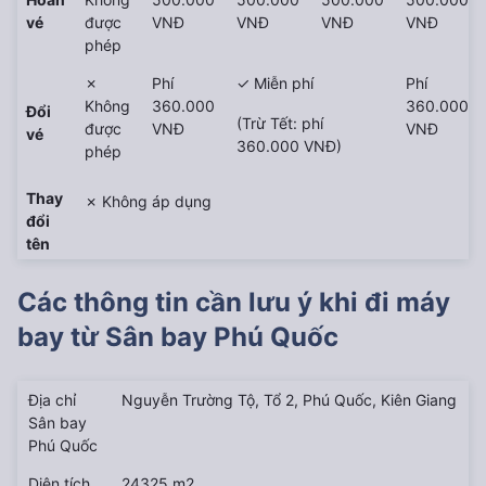
vé
được
VNĐ
VNĐ
VNĐ
VNĐ
phép
✗
Phí
✓ Miễn phí
Phí
Không
360.000
360.000
Đổi
(Trừ Tết: phí
được
VNĐ
VNĐ
vé
360.000 VNĐ)
phép
Thay
✗ Không áp dụng
đổi
tên
Các thông tin cần lưu ý khi đi máy
bay từ
Sân bay Phú Quốc
Địa chỉ
Nguyễn Trường Tộ, Tổ 2, Phú Quốc, Kiên Giang
Sân bay
Phú Quốc
Diện tích
24325 m2