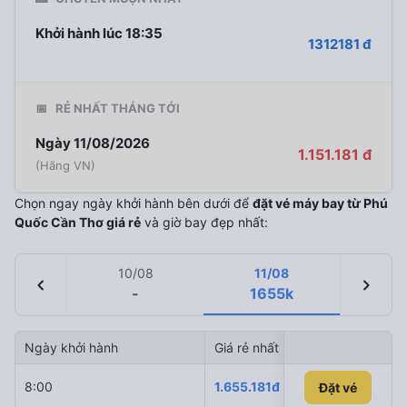
Khởi hành lúc 18:35
1312181 đ
📅
RẺ NHẤT THÁNG TỚI
Ngày 11/08/2026
1.151.181 đ
(Hãng VN)
Chọn ngay ngày khởi hành bên dưới để
đặt vé máy bay từ Phú
Quốc Cần Thơ giá rẻ
và giờ bay đẹp nhất:
10/08
11/08
chevron_left
chevron_right
-
1655k
Ngày khởi hành
Giá rẻ nhất
Hãng hà
8:00
1.655.181đ
Vietnam 
Đặt vé
Đặt vé