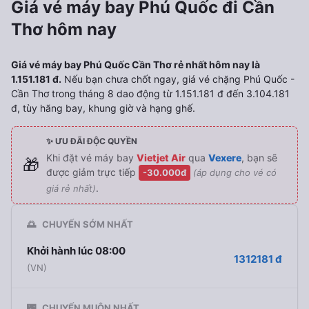
Giá vé máy bay Phú Quốc đi Cần
Thơ hôm nay
Giá vé máy bay Phú Quốc Cần Thơ rẻ nhất hôm nay là
1.151.181 đ.
Nếu bạn chưa chốt ngay, giá vé chặng Phú Quốc -
Cần Thơ trong tháng 8 dao động từ 1.151.181 đ đến 3.104.181
đ, tùy hãng bay, khung giờ và hạng ghế.
✨ ƯU ĐÃI ĐỘC QUYỀN
Khi đặt vé máy bay
Vietjet Air
qua
Vexere
, bạn sẽ
🎁
được giảm trực tiếp
-30.000đ
(áp dụng cho vé có
.
giá rẻ nhất)
🌅
CHUYẾN SỚM NHẤT
Khởi hành lúc 08:00
1312181 đ
(VN)
🌃
CHUYẾN MUỘN NHẤT