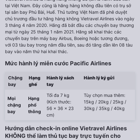
tại Việt Nam. Đây cũng là hãng hàng không đầu tiên có trụ sở
tại sân bay Phú Bài, Huế. Thủ tướng Việt Nam đã phê duyệt
chủ trương đầu tư hãng hàng không Vietravel Airlines vào ngày
3 tháng 4 năm 2020. Hãng đã bắt đầu các chuyến bay thương
mại từ ngày 25 tháng 1 năm 2021. Hãng sẽ khai thác các
chuyến bay trên máy bay Airbus, Boeing hoặc tương đương,
với 03 tàu bay trong năm đầu tiên, sau đó tăng dần lên 08 tàu
bay vào năm thứ hai khai thác.
Mức hành lý miễn cước Pacific Airlines
Chặng
Hạng
Hành lý xách
Hành lý ký gửi
bay
ghế
tay
Tối đa 7 kg
Tùy chọn mua thêm:
Mọi
Hạng
(Kích thước:
15kg / 20kg / 25kg /
chặng
phổ
56 x 36 x 23
30kg / 35kg / 40kg
bay
thông
cm)
Hướng dẫn check-in online Vietravel Airlines
KHÔNG thể làm thủ tục bay trực tuyến cho