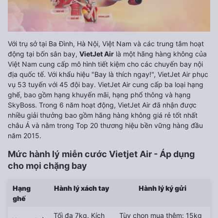
Với trụ sở tại Ba Đình, Hà Nội, Việt Nam và các trung tâm hoạt
động tại bốn sân bay,
VietJet Air
là một hãng hàng không của
Việt Nam cung cấp mô hình tiết kiệm cho các chuyến bay nội
địa quốc tế. Với khẩu hiệu "Bay là thích ngay!", VietJet Air phục
vụ 53 tuyến với 45 đội bay. VietJet Air cung cấp ba loại hạng
ghế, bao gồm hạng khuyến mãi, hạng phổ thông và hạng
SkyBoss. Trong 6 năm hoạt động, VietJet Air đã nhận được
nhiều giải thưởng bao gồm hãng hàng không giá rẻ tốt nhất
châu Á và nằm trong Top 20 thương hiệu bền vững hàng đầu
năm 2015.
Mức hành lý miễn cước Vietjet Air - Áp dụng
cho mọi chặng bay
Hạng
Hành lý xách tay
Hành lý ký gửi
ghế
Tối đa 7kg. Kích
Tùy chọn mua thêm: 15kg