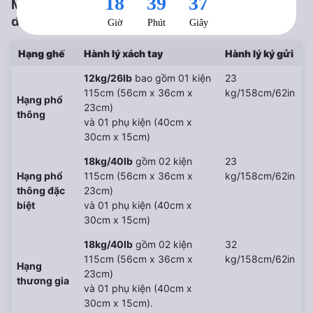
Mức hành lý miễn cước Vietnam Airlines - Áp
dụng cho mọi chặng bay
Hạng ghế
Hành lý xách tay
Hành lý ký gửi
12kg/26lb
bao gồm 01 kiện
23
115cm (56cm x 36cm x
kg/158cm/62in
Hạng phổ
23cm)
thông
và 01 phụ kiện (40cm x
30cm x 15cm)
18kg/40lb
gồm 02 kiện
23
Hạng phổ
115cm (56cm x 36cm x
kg/158cm/62in
thông đặc
23cm)
biệt
và 01 phụ kiện (40cm x
30cm x 15cm)
18kg/40lb
gồm 02 kiện
32
115cm (56cm x 36cm x
kg/158cm/62in
Hạng
23cm)
thương gia
và 01 phụ kiện (40cm x
30cm x 15cm).