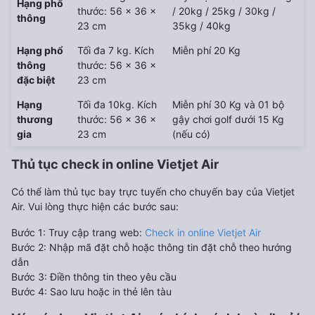
Hạng phổ
thước: 56 x 36 x
/ 20kg / 25kg / 30kg /
thông
23 cm
35kg / 40kg
Hạng phổ
Tối đa 7 kg. Kích
Miễn phí 20 Kg
thông
thước: 56 x 36 x
đặc biệt
23 cm
Hạng
Tối đa 10kg. Kích
Miễn phí 30 Kg và 01 bộ
thương
thước: 56 x 36 x
gậy chơi golf dưới 15 Kg
gia
23 cm
(nếu có)
Thủ tục check in online Vietjet Air
Có thể làm thủ tục bay trực tuyến cho chuyến bay của Vietjet
Air. Vui lòng thực hiện các bước sau:
Bước 1: Truy cập trang web:
Check in online Vietjet Air
Bước 2: Nhập mã đặt chỗ hoặc thông tin đặt chỗ theo hướng
dẫn
Bước 3: Điền thông tin theo yêu cầu
Bước 4: Sao lưu hoặc in thẻ lên tàu