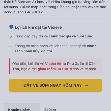
thác bởi Vietnam Airlines, với nhiều khung giờ từ sáng sớm đến
tối muộn. Giá vé thấp nhất trong tuần ghi nhận trên Vexere dao
động quanh 1.409.181 đ.
🛡️
Lợi ích khi đặt tại Vexere
Cung cấp đầy đủ và
chính xác giá vé cuối cùng
.
✓
Thông tin minh bạch về lịch trình, hành lý và
chính
✓
sách hoàn hủy, đổi trả
.
Đặc biệt, khi đặt vé
Vietjet Air
từ
Phú Quốc
đi
Cần
Thơ
, bạn được
giảm thêm 30.000đ
cho vé rẻ nhất.
ĐẶT VÉ SỚM NGAY HÔM NAY
➝
Khoảng cách
249km