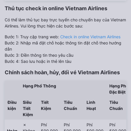
Thủ tục check in online Vietnam Airlines
Có thể làm thủ tục bay trực tuyến cho chuyến bay của Vietnam
Airlines. Vui lòng thực hiện các bước sau:
Bước 1: Truy cập trang web:
Check in online Vietnam Airlines
Bước 2: Nhập mã đặt chỗ hoặc thông tin đặt chỗ theo hướng
dẫn
Bước 3: Điền thông tin theo yêu cầu
Bước 4: Sao lưu hoặc in thẻ lên tàu
Chính sách hoàn, hủy, đổi vé
Vietnam Airlines
Hạng Phổ Thông
Hạng Phổ 
Đặc Biệt
Điều
Siêu
Tiết
Tiêu
Linh
Tiêu
kiện
Tiết
Kiệm
Chuẩn
Hoạt
Chuẩn
Kiệm
✗
Phí
Phí
Phí
Phí
Hoàn
Không
500.000
500.000
500.000
500.000