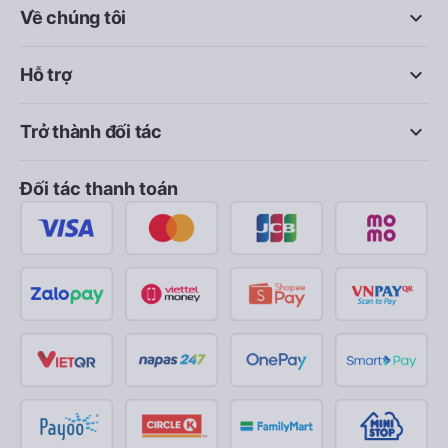
keyboard_arrow_down
Về chúng tôi
keyboard_arrow_down
Hỗ trợ
keyboard_arrow_down
Trở thành đối tác
Đối tác thanh toán