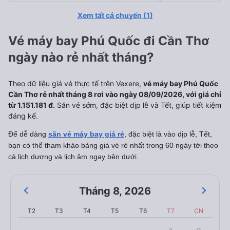
Xem tất cả chuyến
(
1
)
Vé máy bay Phú Quốc đi Cần Thơ
ngày nào rẻ nhất tháng?
Theo dữ liệu giá vé thực tế trên Vexere,
vé máy bay Phú Quốc
Cần Thơ rẻ nhất tháng 8 rơi vào ngày 08/09/2026, với giá chỉ
từ 1.151.181 đ.
Săn vé sớm, đặc biệt dịp lễ và Tết, giúp tiết kiệm
đáng kể.
Để dễ dàng
săn vé máy bay giá rẻ
, đặc biệt là vào dịp lễ, Tết,
bạn có thể tham khảo bảng giá vé rẻ nhất trong 60 ngày tới theo
cả lịch dương và lịch âm ngay bên dưới.
Tháng 8
,
2026
T2
T3
T4
T5
T6
T7
CN