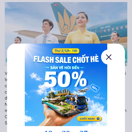
Vietnam Airlines là Tổng Công ty Hàng không Việt Nam, giữ vai
trò là hãng hàng không quốc gia, thành lập năm 1993 và
chuyển đổi sang mô hình công ty cổ phần từ năm 2015. Hãng
cam kết cung cấp dịch vụ chất lượng, an toàn và hiệu quả,
đồng thời đóng vai trò chủ lực trong ngành hàng không Việt
Nam với quy mô hoạt động toàn cầu và là thành viên của Liên
minh hàng không Skyteam. Vietnam Airlines vinh dự được nhận
Chứng nhận An toàn khai thác của IATA (IOSA) và được
SkyTrax công nhận là hãng hàng không 4 sao.