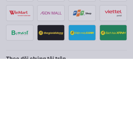
Theo dõi chúng tôi trên
Facebook
Tiktok
Youtube
Công ty TNHH Thương Mại Dịch Vụ Vexere
Địa chỉ đăng ký kinh doanh: 8C Chữ Đồng Tử, Phường Tân
Sơn Nhất, TP. Hồ Chí Minh, Việt Nam
Địa chỉ
:
Lầu 2, toà nhà H3 Circo Hoàng Diệu, 384 Hoàng Diệu,
Phường Khánh Hội, TP Hồ Chí Minh, Việt Nam
Tầng 3, toà nhà 101 Láng Hạ, 101 Láng Hạ, Phường Láng, TP.
Hà Nội, Việt Nam
Giấy chứng nhận ĐKKD số 0315133726 do Sở KH và ĐT TP.