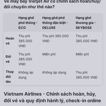
Vé máy bay Vietjet Air có chính sách hoàn/huỷ/
đổi chuyến như thế nào?
Hạng ghế
Hạng ghế phổ
Hạng ghế
phổ thông -
thông đặc biệt -
thương gia -
ECO
DELUXE
SKYBOSS
Thu phí
Thu phí 385.000
Thu phí
Hoàn
385.000
VNĐ
385.000 VNĐ
vé
VNĐ
Thu phí
Miễn phí
Miễn phí
Đổi
385.000
vé
VNĐ
Thay
Không áp
Không áp dụng
Thu phí
đổi
dụng
385.000 VNĐ
tên
Vietnam Airlines - Chính sách hoàn, hủy,
đổi vé và quy định hành lý, check-in online