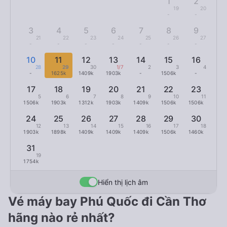
1
2
19
20
-
-
3
4
5
6
7
8
9
21
22
23
24
25
26
27
-
-
-
-
-
-
-
10
11
12
13
14
15
16
28
29
30
1/7
2
3
4
-
1625k
1409k
1903k
-
1506k
-
17
18
19
20
21
22
23
5
6
7
8
9
10
11
1506k
1903k
1312k
1903k
1409k
1506k
1506k
24
25
26
27
28
29
30
12
13
14
15
16
17
18
1903k
1898k
1409k
1409k
1409k
1506k
1460k
31
19
1754k
Hiển thị lịch âm
Vé máy bay Phú Quốc đi Cần Thơ
hãng nào rẻ nhất?