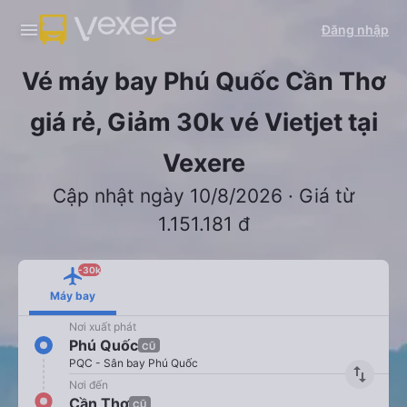
Đăng nhập
Vé máy bay Phú Quốc Cần Thơ
giá rẻ, Giảm 30k vé Vietjet tại
Vexere
Cập nhật ngày 10/8/2026 · Giá từ
1.151.181 đ
-30k
Máy bay
Nơi xuất phát
Phú Quốc
CŨ
PQC - Sân bay Phú Quốc
import_export
Nơi đến
Cần Thơ
CŨ