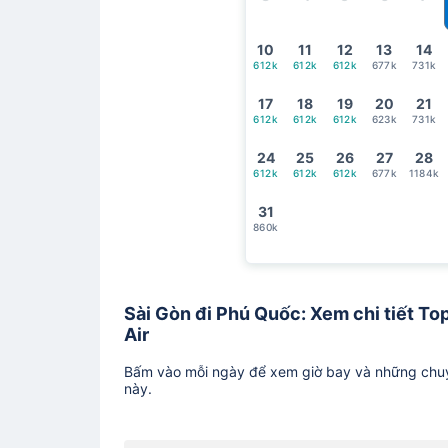
10
11
12
13
14
612k
612k
612k
677k
731k
17
18
19
20
21
612k
612k
612k
623k
731k
24
25
26
27
28
612k
612k
612k
677k
1184k
31
860k
Sài Gòn đi Phú Quốc: Xem chi tiết Top
Air
Bấm vào mỗi ngày để xem giờ bay và những chuy
này.