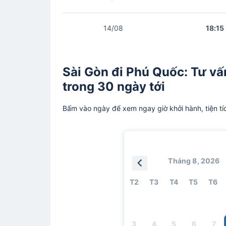
14/08
18:15
Sài Gòn đi Phú Quốc: Tư vấn
trong 30 ngày tới
Bấm vào ngày để xem ngay giờ khởi hành, tiện tí
Tháng 8, 2026
T2
T3
T4
T5
T6
3
4
5
6
7