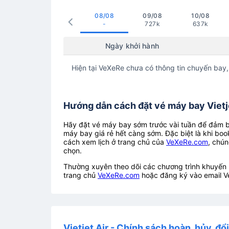
08/08
09/08
10/08
-
727k
637k
Ngày khởi hành
Hiện tại VeXeRe chưa có thông tin chuyến bay,
Hướng dẫn cách đặt vé máy bay Vietje
Hãy đặt vé máy bay sớm trước vài tuần để đảm bả
máy bay giá rẻ hết càng sớm. Đặc biệt là khi boo
cách xem lịch ở trang chủ của
VeXeRe.com
, chún
chọn.
Thường xuyên theo dõi các chương trình khuyến m
trang chủ
VeXeRe.com
hoặc đăng ký vào email V
Vietjet Air - Chính sách hoàn, hủy, đổ