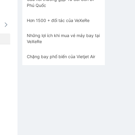
Phú Quốc
Hơn 1500 + đối tác của VeXeRe
16/08
17/08
18/08
19/08
20/0
637k
637k
637k
637k
673
Những lợi ích khi mua vé máy bay tại
VeXeRe
Chặng bay phổ biến của Vietjet Air