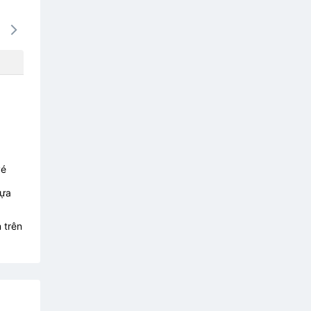
16/08
17/08
18/08
19/08
20/0
637k
637k
637k
637k
673
vé
lựa
 trên