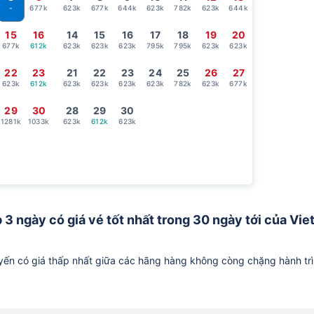
677k
623k
677k
644k
623k
782k
623k
644k
-
15
16
14
15
16
17
18
19
20
677k
612k
623k
623k
623k
795k
795k
623k
623k
22
23
21
22
23
24
25
26
27
623k
612k
623k
623k
623k
623k
782k
623k
677k
29
30
28
29
30
1281k
1033k
623k
612k
623k
 3 ngày có giá vé tốt nhất trong 30 ngày tới của Viet
ến có giá thấp nhất giữa các hãng hàng không còng chặng hành tr