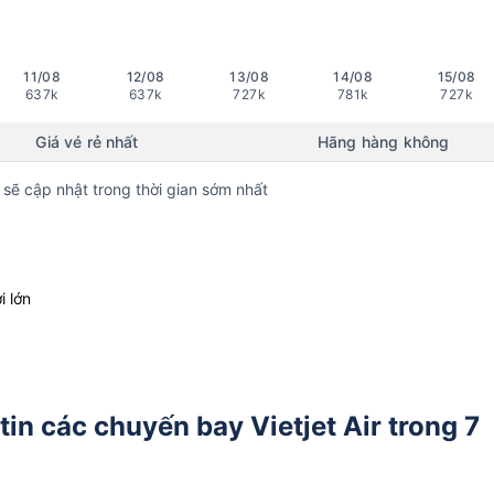
11/08
12/08
13/08
14/08
15/08
637k
637k
727k
781k
727k
Giá vé rẻ nhất
Hãng hàng không
 sẽ cập nhật trong thời gian sớm nhất
i lớn
in các chuyến bay Vietjet Air trong 7