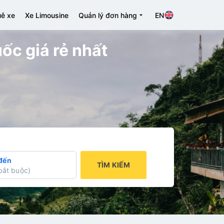
ê xe
Xe Limousine
Quản lý đơn hàng
EN
ốc giá rẻ nhất
đến
TÌM KIẾM
bắt buộc
)