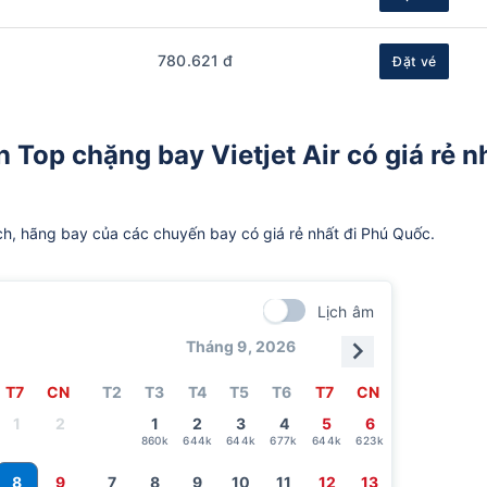
780.621 đ
Đặt vé
 Top chặng bay Vietjet Air có giá rẻ n
ch, hãng bay của các chuyến bay có giá rẻ nhất đi Phú Quốc.
Lịch âm
Tháng 9, 2026
T7
CN
T2
T3
T4
T5
T6
T7
CN
1
2
1
2
3
4
5
6
860k
644k
644k
677k
644k
623k
8
9
7
8
9
10
11
12
13