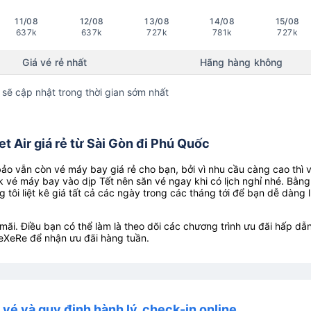
11/08
12/08
13/08
14/08
15/08
637k
637k
727k
781k
727k
Giá vé rẻ nhất
Hãng hàng không
 sẽ cập nhật trong thời gian sớm nhất
t Air giá rẻ từ Sài Gòn đi Phú Quốc
o vẫn còn vé máy bay giá rẻ cho bạn, bởi vì nhu cầu càng cao thì 
k vé máy bay vào dịp Tết nên săn vé ngay khi có lịch nghỉ nhé. Bằng
g tôi liệt kê giá tất cả các ngày trong các tháng tới để bạn dễ dàng 
ãi. Điều bạn có thể làm là theo dõi các chương trình ưu đãi hấp dẫn
eXeRe để nhận ưu đãi hàng tuần.
i vé và quy định hành lý, check-in online