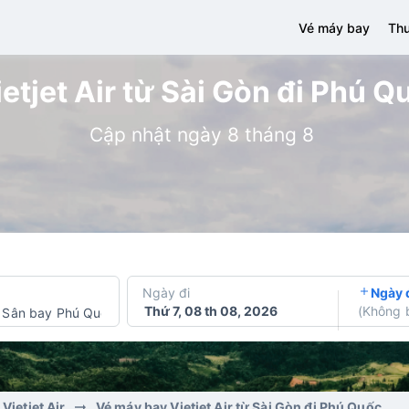
Vé máy bay
Thu
etjet Air từ Sài Gòn đi Phú Qu
Cập nhật ngày 8 tháng 8
Ngày đi
Ngày 
Thứ 7, 08 th 08, 2026
(
Không 
Sân bay Phú Quốc
Vietjet Air
Vé máy bay Vietjet Air từ Sài Gòn đi Phú Quốc