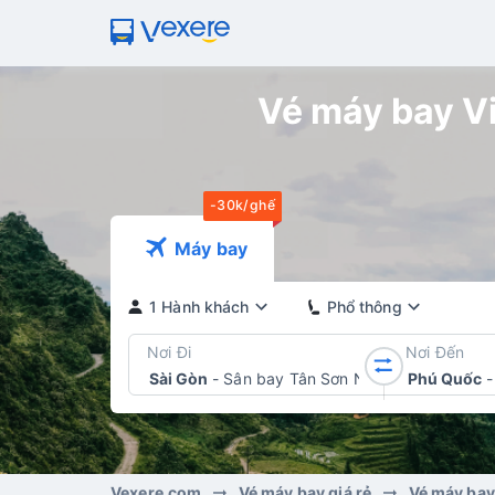
Vé máy bay Vi
-30k/ghế
Máy bay
1 Hành khách
Phổ thông
Nơi Đi
Nơi Đến
Sài Gòn
-
Sân bay Tân Sơn Nhất
Phú Quốc
-
Vexere.com
Vé máy bay giá rẻ
Vé máy bay 