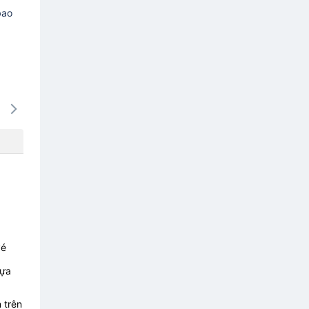
bao
16/08
17/08
18/08
19/08
20/0
-
-
-
-
-
vé
lựa
 trên