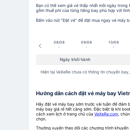
Bạn có thể xem giá vé thấp nhất mỗi ngày trong tr
gồm thuế phí của từng hãng bay phù hợp với tình 
Bấm vào nút "Đặt vé" để đặt mua ngay vé máy b
08/08
09/08
10/08
-
-
-
Ngày khởi hành
Hiện tại VeXeRe chưa có thông tin chuyến bay,
Hướng dẫn cách đặt vé máy bay Vietn
Hãy đặt vé máy bay sớm trước vài tuần để đảm bả
máy bay giá rẻ hết càng sớm. Đặc biệt là khi boo
cách xem lịch ở trang chủ của
VeXeRe.com
, chún
chọn.
Thường xuyên theo dõi các chương trình khuyến m