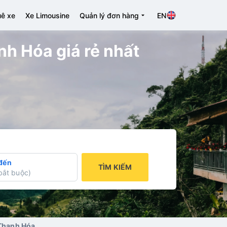
ê xe
Xe Limousine
Quản lý đơn hàng
EN
nh Hóa giá rẻ nhất
đến
TÌM KIẾM
bắt buộc
)
 Thanh Hóa