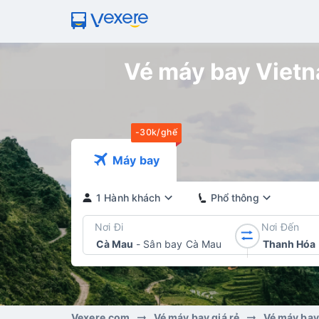
Vé máy bay Vietna
-30k/ghế
Máy bay
1 Hành khách
Phổ thông
Nơi Đi
Nơi Đến
Cà Mau
-
Sân bay Cà Mau
Thanh Hóa
Vexere.com
Vé máy bay giá rẻ
Vé máy bay