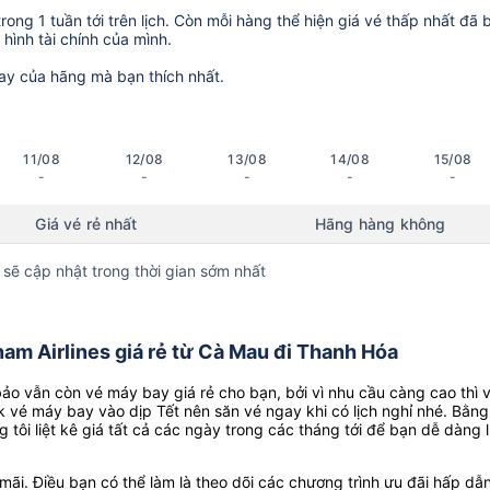
ong 1 tuần tới trên lịch. Còn mỗi hàng thể hiện giá vé thấp nhất đã 
hình tài chính của mình.
ay của hãng mà bạn thích nhất.
11/08
12/08
13/08
14/08
15/08
-
-
-
-
-
Giá vé rẻ nhất
Hãng hàng không
 sẽ cập nhật trong thời gian sớm nhất
am Airlines giá rẻ từ Cà Mau đi Thanh Hóa
o vẫn còn vé máy bay giá rẻ cho bạn, bởi vì nhu cầu càng cao thì 
k vé máy bay vào dịp Tết nên săn vé ngay khi có lịch nghỉ nhé. Bằng
g tôi liệt kê giá tất cả các ngày trong các tháng tới để bạn dễ dàng 
ãi. Điều bạn có thể làm là theo dõi các chương trình ưu đãi hấp dẫn