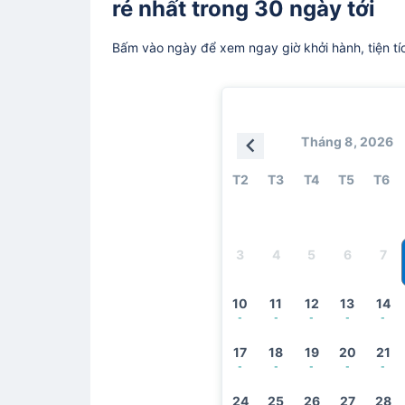
rẻ nhất trong 30 ngày tới
Bấm vào ngày để xem ngay giờ khởi hành, tiện tí
Tháng 8, 2026
T2
T3
T4
T5
T6
3
4
5
6
7
10
11
12
13
14
-
-
-
-
-
17
18
19
20
21
-
-
-
-
-
24
25
26
27
28