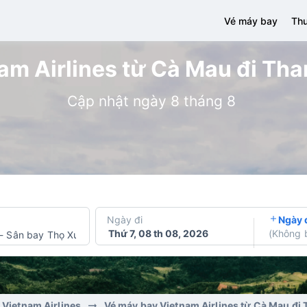
Vé máy bay
Thu
m Airlines từ Cà Mau đi Tha
Cập nhật ngày 8 tháng 8
Ngày đi
Ngày 
Thứ 7, 08 th 08, 2026
(
Không 
-
Sân bay Thọ Xuân
 Vietnam Airlines
Vé máy bay Vietnam Airlines từ Cà Mau đi