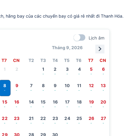
ch, hãng bay của các chuyến bay có giá rẻ nhất đi Thanh Hóa.
Lịch âm
Tháng 9, 2026
T7
CN
T2
T3
T4
T5
T6
T7
CN
1
2
1
2
3
4
5
6
-
-
-
-
-
-
8
9
7
8
9
10
11
12
13
-
-
-
-
-
-
-
-
-
15
16
14
15
16
17
18
19
20
-
-
-
-
-
-
-
-
-
22
23
21
22
23
24
25
26
27
-
-
-
-
-
-
-
-
-
29
30
28
29
30