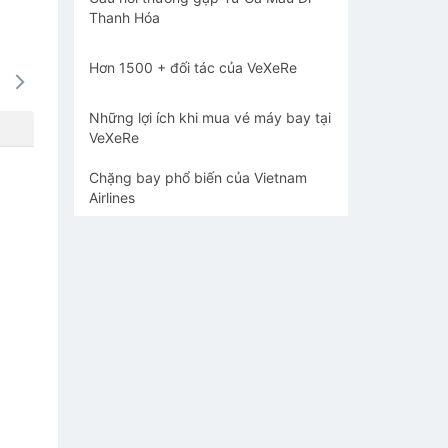
Thanh Hóa
Hơn 1500 + đối tác của VeXeRe
16/08
17/08
18/08
19/08
20/0
-
-
-
-
-
Những lợi ích khi mua vé máy bay tại
VeXeRe
Chặng bay phổ biến của Vietnam
Airlines