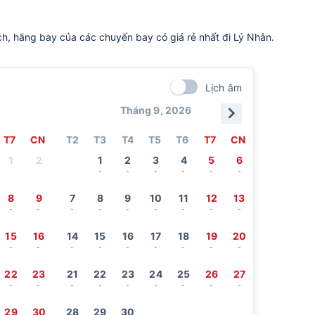
ch, hãng bay của các chuyến bay có giá rẻ nhất đi Lý Nhân.
Lịch âm
Tháng 9, 2026
T7
CN
T2
T3
T4
T5
T6
T7
CN
1
2
1
2
3
4
5
6
-
-
-
-
-
-
8
9
7
8
9
10
11
12
13
-
-
-
-
-
-
-
-
-
15
16
14
15
16
17
18
19
20
-
-
-
-
-
-
-
-
-
22
23
21
22
23
24
25
26
27
-
-
-
-
-
-
-
-
-
29
30
28
29
30