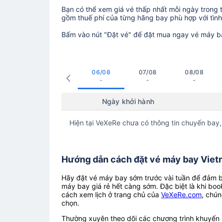
Bạn có thể xem giá vé thấp nhất mỗi ngày trong tr
gồm thuế phí của từng hãng bay phù hợp với tình 
Bấm vào nút "Đặt vé" để đặt mua ngay vé máy b
06/08
07/08
08/08
-
-
-
Ngày khởi hành
Hiện tại VeXeRe chưa có thông tin chuyến bay,
Hướng dẫn cách đặt vé máy bay Vietra
Hãy đặt vé máy bay sớm trước vài tuần để đảm bả
máy bay giá rẻ hết càng sớm. Đặc biệt là khi boo
cách xem lịch ở trang chủ của
VeXeRe.com
, chún
chọn.
Thường xuyên theo dõi các chương trình khuyến m