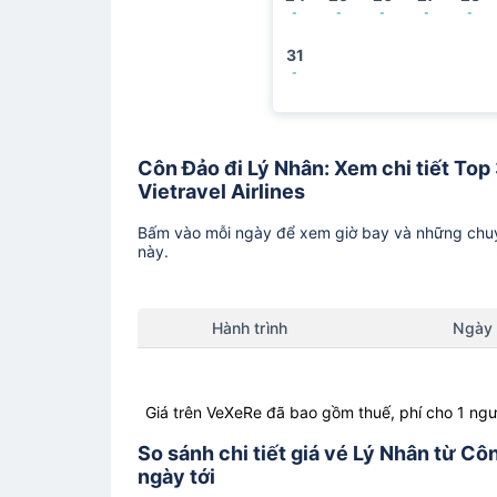
-
-
-
-
-
31
-
Côn Đảo đi Lý Nhân: Xem chi tiết Top 
Vietravel Airlines
Bấm vào mỗi ngày để xem giờ bay và những chuy
này.
Hành trình
Ngày
Giá trên VeXeRe đã bao gồm thuế, phí cho 1 ngư
So sánh chi tiết giá vé Lý Nhân từ Cô
ngày tới