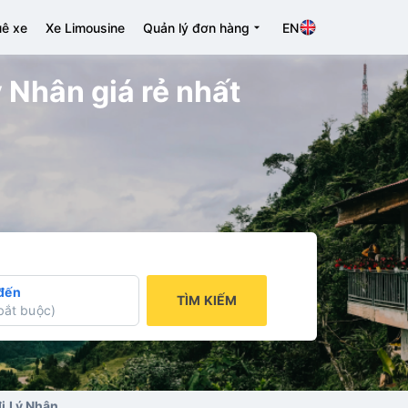
ê xe
Xe Limousine
Quản lý đơn hàng
EN
ý Nhân giá rẻ nhất
đến
TÌM KIẾM
bắt buộc
)
đi Lý Nhân