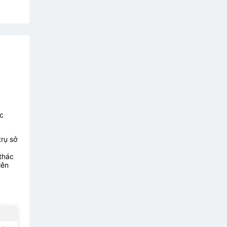
c
trụ sở
thác
lên