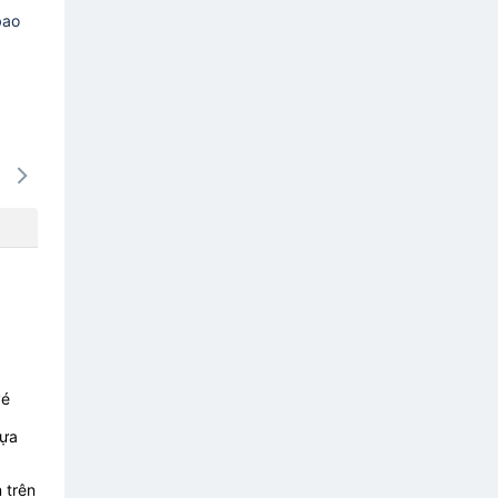
bao
14/08
15/08
16/08
17/08
18/0
-
-
-
-
-
vé
lựa
 trên