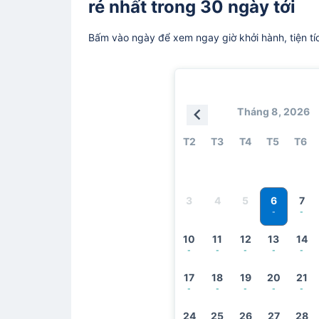
rẻ nhất trong 30 ngày tới
Bấm vào ngày để xem ngay giờ khởi hành, tiện tí
Tháng 8, 2026
T2
T3
T4
T5
T6
6
3
4
5
7
-
-
10
11
12
13
14
-
-
-
-
-
17
18
19
20
21
-
-
-
-
-
24
25
26
27
28