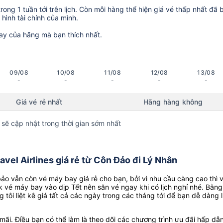
ong 1 tuần tới trên lịch. Còn mỗi hàng thể hiện giá vé thấp nhất đã 
hình tài chính của mình.
ay của hãng mà bạn thích nhất.
09/08
10/08
11/08
12/08
13/08
-
-
-
-
-
Giá vé rẻ nhất
Hãng hàng không
 sẽ cập nhật trong thời gian sớm nhất
vel Airlines giá rẻ từ Côn Đảo đi Lý Nhân
o vẫn còn vé máy bay giá rẻ cho bạn, bởi vì nhu cầu càng cao thì 
k vé máy bay vào dịp Tết nên săn vé ngay khi có lịch nghỉ nhé. Bằng
g tôi liệt kê giá tất cả các ngày trong các tháng tới để bạn dễ dàng 
ãi. Điều bạn có thể làm là theo dõi các chương trình ưu đãi hấp dẫn