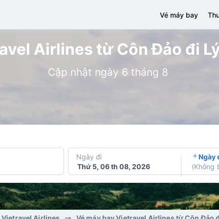
Vé máy bay
Thu
vel Airlines từ Côn Đảo đi L
Cập nhật ngày 6 tháng 8
Ngày đi
Ngày 
Thứ 5, 06 th 08, 2026
(
Không 
Vietravel Airlines
Vé máy bay Vietravel Airlines từ Côn Đảo 