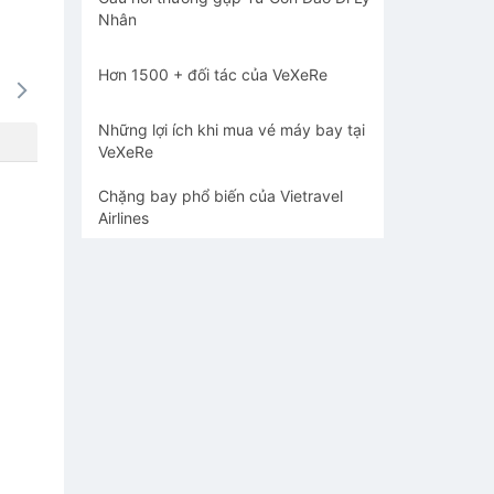
Nhân
Hơn 1500 + đối tác của VeXeRe
14/08
15/08
16/08
17/08
18/0
-
-
-
-
-
Những lợi ích khi mua vé máy bay tại
VeXeRe
Chặng bay phổ biến của Vietravel
Airlines