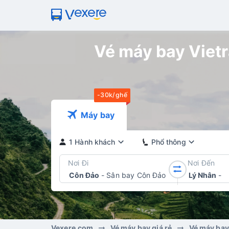
Vé máy bay Vietra
-30k/ghế
Máy bay
1 Hành khách
Phổ thông
Nơi Đi
Nơi Đến
Côn Đảo
-
Sân bay Côn Đảo
Lý Nhân
-
Vexere.com
Vé máy bay giá rẻ
Vé máy bay 