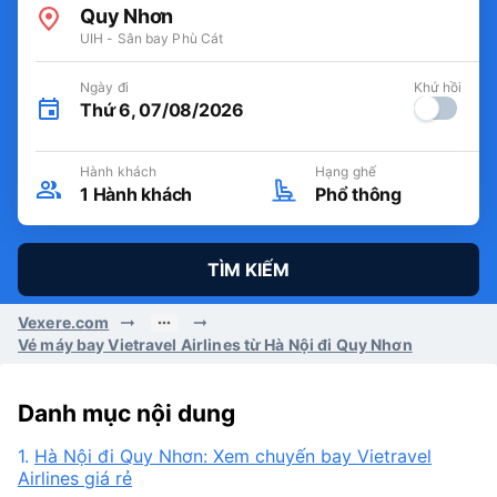
Quy Nhơn
UIH - Sân bay Phù Cát
Ngày đi
Khứ hồi
Thứ 6, 07/08/2026
Hành khách
Hạng ghế
1
Hành khách
Phổ thông
TÌM KIẾM
Vexere.com
Vé máy bay Vietravel Airlines từ Hà Nội đi Quy Nhơn
Danh mục nội dung
1.
Hà Nội đi Quy Nhơn: Xem chuyến bay Vietravel
Airlines giá rẻ