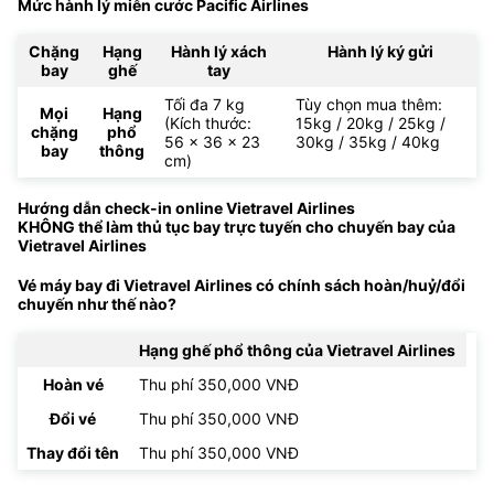
Mức hành lý miễn cước Pacific Airlines
Chặng
Hạng
Hành lý xách
Hành lý ký gửi
bay
ghế
tay
Tối đa 7 kg
Tùy chọn mua thêm:
Mọi
Hạng
(Kích thước:
15kg / 20kg / 25kg /
chặng
phổ
56 x 36 x 23
30kg / 35kg / 40kg
bay
thông
cm)
Hướng dẫn check-in online Vietravel Airlines
KHÔNG thể làm thủ tục bay trực tuyến cho chuyến bay của
Vietravel Airlines
Vé máy bay đi Vietravel Airlines có chính sách hoàn/huỷ/đổi
chuyến như thế nào?
Hạng ghế phổ thông của Vietravel Airlines
Hoàn vé
Thu phí 350,000 VNĐ
Đổi vé
Thu phí 350,000 VNĐ
Thay đổi tên
Thu phí 350,000 VNĐ