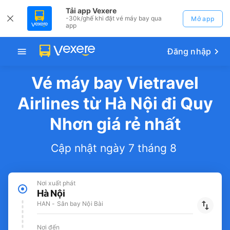
Tải app Vexere
-30k/ghế khi đặt vé máy bay qua
Mở app
app
Đăng nhập
Vé máy bay Vietravel
Airlines từ Hà Nội đi Quy
Nhơn giá rẻ nhất
Cập nhật ngày 7 tháng 8
Nơi xuất phát
Hà Nội
HAN - Sân bay Nội Bài
Nơi đến