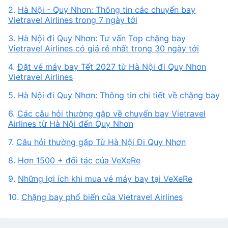
2.
Hà Nội - Quy Nhơn: Thông tin các chuyến bay
Vietravel Airlines trong 7 ngày tới
3.
Hà Nội đi Quy Nhơn: Tư vấn Top chặng bay
Vietravel Airlines có giá rẻ nhất trong 30 ngày tới
4.
Đặt vé máy bay Tết 2027 từ Hà Nội đi Quy Nhơn
Vietravel Airlines
5.
Hà Nội đi Quy Nhơn: Thông tin chi tiết về chặng bay
6.
Các câu hỏi thường gặp về chuyến bay Vietravel
Airlines từ Hà Nội đến Quy Nhơn
7.
Câu hỏi thường gặp Từ Hà Nội Đi Quy Nhơn
8.
Hơn 1500 + đối tác của VeXeRe
9.
Những lợi ích khi mua vé máy bay tại VeXeRe
10.
Chặng bay phổ biến của Vietravel Airlines