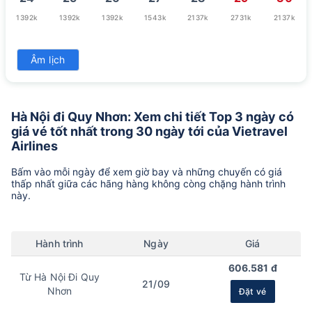
1392k
1392k
1392k
1543k
2137k
2731k
2137k
31
Âm lịch
1392k
Hà Nội đi Quy Nhơn: Xem chi tiết Top 3 ngày có
giá vé tốt nhất trong 30 ngày tới của Vietravel
Airlines
Bấm vào mỗi ngày để xem giờ bay và những chuyến có giá
thấp nhất giữa các hãng hàng không còng chặng hành trình
này.
Hành trình
Ngày
Giá
606.581 đ
Từ Hà Nội Đi Quy
21/09
Nhơn
Đặt vé