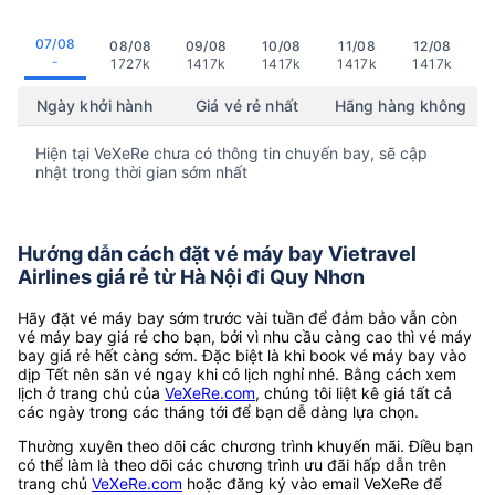
07/08
08/08
09/08
10/08
11/08
12/08
-
1727k
1417k
1417k
1417k
1417k
Ngày khởi hành
Giá vé rẻ nhất
Hãng hàng không
Hiện tại VeXeRe chưa có thông tin chuyến bay, sẽ cập
nhật trong thời gian sớm nhất
Hướng dẫn cách đặt vé máy bay Vietravel
Airlines giá rẻ từ Hà Nội đi Quy Nhơn
Hãy đặt vé máy bay sớm trước vài tuần để đảm bảo vẫn còn
vé máy bay giá rẻ cho bạn, bởi vì nhu cầu càng cao thì vé máy
bay giá rẻ hết càng sớm. Đặc biệt là khi book vé máy bay vào
dịp Tết nên săn vé ngay khi có lịch nghỉ nhé. Bằng cách xem
lịch ở trang chủ của
VeXeRe.com
, chúng tôi liệt kê giá tất cả
các ngày trong các tháng tới để bạn dễ dàng lựa chọn.
Thường xuyên theo dõi các chương trình khuyến mãi. Điều bạn
có thể làm là theo dõi các chương trình ưu đãi hấp dẫn trên
trang chủ
VeXeRe.com
hoặc đăng ký vào email VeXeRe để