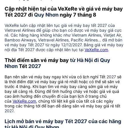
Cập nhật hiện tại của VeXeRe về giá vé máy bay
Tết 2027 đi
Quy Nhơn
ngày 7 tháng 8
VeXeRe luôn cập nhật liên tục giá vé máy bay tết 2027 của
Vietravel Airlines để giúp cho bạn có được vé máy bay giá cực
rẻ. Các hãng hàng không khác như Vietnam Airlines, Vietjet Air,
Bamboo Airways, Vietravel Airlines, Pacific Airlines... đã mở bán
vé máy bay Tết 2027 từ ngày 12/12/2027. Bảng giá vé máy bay
nội địa Tết 2027 được cập nhật liên tục tại
VeXeRe.com
.
Thời điểm săn vé máy bay
từ Hà Nội đi Quy
Nhơn
Tết
2027
Bạn nên săn vé máy bay ngay khi vừa có lịch nghỉ Tết
2027
sẽ
là thời điểm đặt vé máy bay giá rẻ nhất hoặc có thể sẽ săn vé
trước 4 tháng. Khi bạn tìm vé máy bay càng sớm giá vé máy
bay sẽ càng rẻ. Đừng để tình huống cháy vé hoặc giá vé quá
cao ảnh hưởng đến chuyến đi của bạn lịch ở trang chủ
của
VeXeRe.com
, chúng tôi liệt kê giá của tất cả các ngày
trong các tháng tới để bạn dễ dàng săn vé máy bay giá rẻ tết
2027
.
Lịch mở bán vé máy bay Tết 2027 của các hãng
từ Hà Nội đi Quy Nhơn