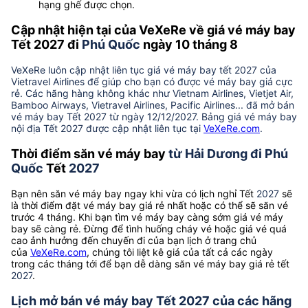
hạng ghế được chọn.
Cập nhật hiện tại của VeXeRe về giá vé máy bay
Tết 2027 đi
Phú Quốc
ngày 10 tháng 8
VeXeRe luôn cập nhật liên tục giá vé máy bay tết 2027 của
Vietravel Airlines để giúp cho bạn có được vé máy bay giá cực
rẻ. Các hãng hàng không khác như Vietnam Airlines, Vietjet Air,
Bamboo Airways, Vietravel Airlines, Pacific Airlines... đã mở bán
vé máy bay Tết 2027 từ ngày 12/12/2027. Bảng giá vé máy bay
nội địa Tết 2027 được cập nhật liên tục tại
VeXeRe.com
.
Thời điểm săn vé máy bay
từ Hải Dương đi Phú
Quốc
Tết
2027
Bạn nên săn vé máy bay ngay khi vừa có lịch nghỉ Tết
2027
sẽ
là thời điểm đặt vé máy bay giá rẻ nhất hoặc có thể sẽ săn vé
trước 4 tháng. Khi bạn tìm vé máy bay càng sớm giá vé máy
bay sẽ càng rẻ. Đừng để tình huống cháy vé hoặc giá vé quá
cao ảnh hưởng đến chuyến đi của bạn lịch ở trang chủ
của
VeXeRe.com
, chúng tôi liệt kê giá của tất cả các ngày
trong các tháng tới để bạn dễ dàng săn vé máy bay giá rẻ tết
2027
.
Lịch mở bán vé máy bay Tết 2027 của các hãng