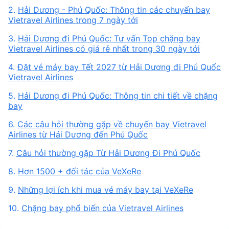
2.
Hải Dương - Phú Quốc: Thông tin các chuyến bay
Vietravel Airlines trong 7 ngày tới
3.
Hải Dương đi Phú Quốc: Tư vấn Top chặng bay
Vietravel Airlines có giá rẻ nhất trong 30 ngày tới
4.
Đặt vé máy bay Tết 2027 từ Hải Dương đi Phú Quốc
Vietravel Airlines
5.
Hải Dương đi Phú Quốc: Thông tin chi tiết về chặng
bay
6.
Các câu hỏi thường gặp về chuyến bay Vietravel
Airlines từ Hải Dương đến Phú Quốc
7.
Câu hỏi thường gặp Từ Hải Dương Đi Phú Quốc
8.
Hơn 1500 + đối tác của VeXeRe
9.
Những lợi ích khi mua vé máy bay tại VeXeRe
10.
Chặng bay phổ biến của Vietravel Airlines