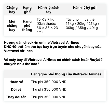
Chặng
Hạng
Hành lý xách
Hành lý ký gửi
bay
ghế
tay
Tối đa 7 kg
Tùy chọn mua thêm:
Mọi
Hạng
(Kích thước:
15kg / 20kg / 25kg /
chặng
phổ
56 x 36 x 23
30kg / 35kg / 40kg
bay
thông
cm)
Hướng dẫn check-in online Vietravel Airlines
KHÔNG thể làm thủ tục bay trực tuyến cho chuyến bay của
Vietravel Airlines
Vé máy bay đi Vietravel Airlines có chính sách hoàn/huỷ/đổi
chuyến như thế nào?
Hạng ghế phổ thông của Vietravel Airlines
Hoàn vé
Thu phí 350,000 VNĐ
Đổi vé
Thu phí 350,000 VNĐ
Thay đổi tên
Thu phí 350,000 VNĐ