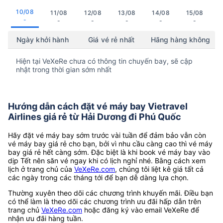
10/08
11/08
12/08
13/08
14/08
15/08
-
-
-
-
-
-
Ngày khởi hành
Giá vé rẻ nhất
Hãng hàng không
Hiện tại VeXeRe chưa có thông tin chuyến bay, sẽ cập
nhật trong thời gian sớm nhất
Hướng dẫn cách đặt vé máy bay Vietravel
Airlines giá rẻ từ Hải Dương đi Phú Quốc
Hãy đặt vé máy bay sớm trước vài tuần để đảm bảo vẫn còn
vé máy bay giá rẻ cho bạn, bởi vì nhu cầu càng cao thì vé máy
bay giá rẻ hết càng sớm. Đặc biệt là khi book vé máy bay vào
dịp Tết nên săn vé ngay khi có lịch nghỉ nhé. Bằng cách xem
lịch ở trang chủ của
VeXeRe.com
, chúng tôi liệt kê giá tất cả
các ngày trong các tháng tới để bạn dễ dàng lựa chọn.
Thường xuyên theo dõi các chương trình khuyến mãi. Điều bạn
có thể làm là theo dõi các chương trình ưu đãi hấp dẫn trên
trang chủ
VeXeRe.com
hoặc đăng ký vào email VeXeRe để
nhận ưu đãi hàng tuần.