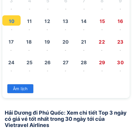
3
4
5
6
7
8
9
-
-
-
-
-
-
-
10
11
12
13
14
15
16
-
-
-
-
-
-
-
17
18
19
20
21
22
23
-
-
-
-
-
-
-
24
25
26
27
28
29
30
-
-
-
-
-
-
-
31
Âm lịch
-
Hải Dương đi Phú Quốc: Xem chi tiết Top 3 ngày
có giá vé tốt nhất trong 30 ngày tới của
Vietravel Airlines