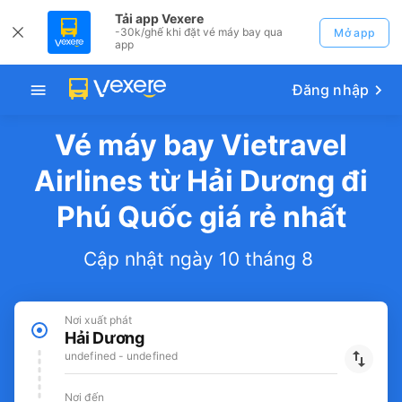
Tải app Vexere
-30k/ghế khi đặt vé máy bay qua
Mở app
app
Đăng nhập
Vé máy bay Vietravel
Airlines từ Hải Dương đi
Phú Quốc giá rẻ nhất
Cập nhật ngày 10 tháng 8
Nơi xuất phát
Hải Dương
undefined - undefined
Nơi đến