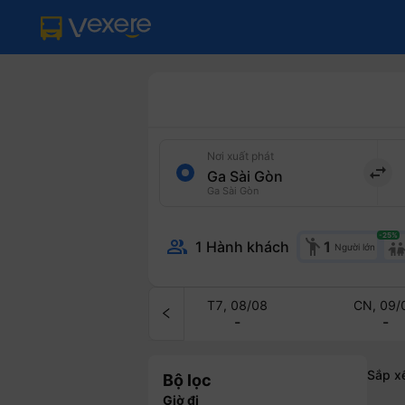
V
é
m
á
Nơi xuất phát
y
import_export
Ga Sài Gòn
b
-25
%
a
emoji_people
1 Hành khách
1
Người lớn
y
T7, 08/08
CN, 09/
t
-
-
ừ
Sắp x
Bộ lọc
G
Giờ đi