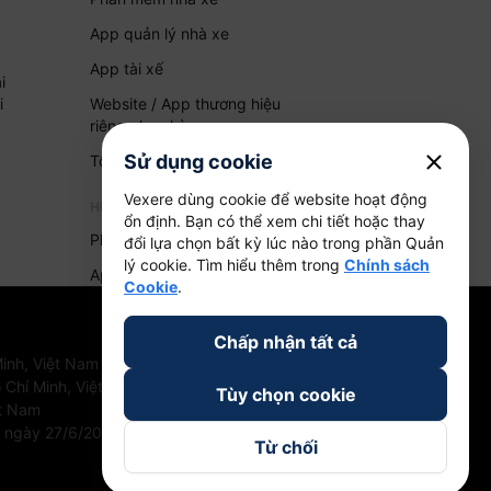
App quản lý nhà xe
App tài xế
i
i
Website / App thương hiệu
riêng cho nhà xe
close
Sử dụng cookie
Tổng đài AI
Vexere dùng cookie để website hoạt động
HỆ THỐNG QUẢN LÝ HÀNG HOÁ
ổn định. Bạn có thể xem chi tiết hoặc thay
Phần mềm quản lý hàng hoá
đổi lựa chọn bất kỳ lúc nào trong phần Quản
lý cookie. Tìm hiểu thêm trong
Chính sách
App quản lý hàng hoá
Cookie
.
Chấp nhận tất cả
inh, Việt Nam
 Chí Minh, Việt Nam
Tùy chọn cookie
ệt Nam
u ngày 27/6/2018
Từ chối