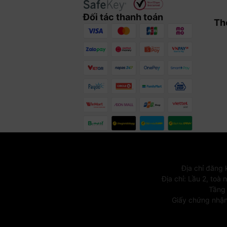
Đối tác thanh toán
Th
Địa chỉ đăng
Địa chỉ
:
Lầu 2, toà 
Tầng 
Giấy chứng nhận