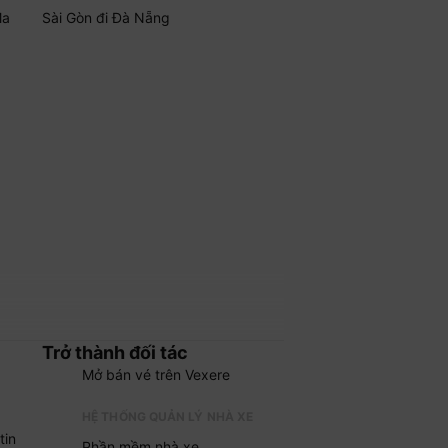
Ma
Sài Gòn đi Đà Nẵng
Trở thành đối tác
Mở bán vé trên Vexere
HỆ THỐNG QUẢN LÝ NHÀ XE
tin
Phần mềm nhà xe