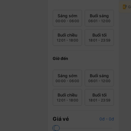
G
a
Sáng sớm
Buổi sáng
S
00:00 - 06:00
06:01 - 12:00
à
Buổi chiều
Buổi tối
12:01 - 18:00
18:01 - 23:59
i
G
Giờ đến
ò
Sáng sớm
Buổi sáng
00:00 - 06:00
06:01 - 12:00
n
đ
Buổi chiều
Buổi tối
12:01 - 18:00
18:01 - 23:59
i
G
Giá vé
0đ - 0đ