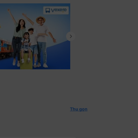
keyboard_arrow_right
Thu gọn