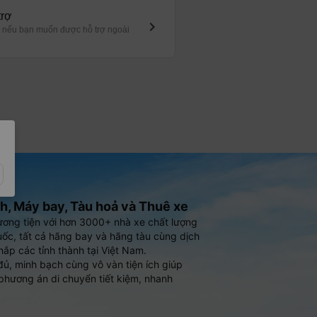
trợ
keyboard_arrow_right
e nếu bạn muốn được hỗ trợ ngoài
h, Máy bay, Tàu hoả và Thuê xe
ương tiện với hơn 3000+ nhà xe chất lượng
ốc, tất cả hãng bay và hãng tàu cùng dịch
hắp các tỉnh thành tại Việt Nam.
đủ, minh bạch cùng vô vàn tiện ích giúp
phương án di chuyển tiết kiệm, nhanh