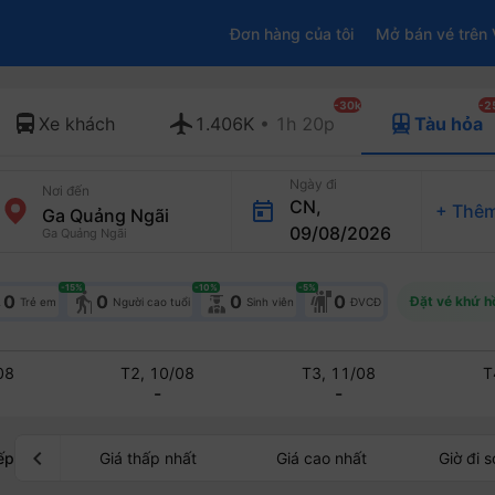
Đơn hàng của tôi
Mở bán vé trên 
-30k
-2
Xe khách
1.406K
• 1h 20p
Tàu hỏa
Ngày đi
Nơi đến
CN,
+
Thêm
09/08/2026
Ga Quảng Ngãi
-15
%
-10
%
-5
%
elderly
0
0
0
0
Đặt vé khứ h
Trẻ em
Người cao tuổi
Sinh viên
ĐVCĐ
08
T2, 10/08
T3, 11/08
T
-
-
chevron_left
ếp
Giá thấp nhất
Giá cao nhất
Giờ đi 