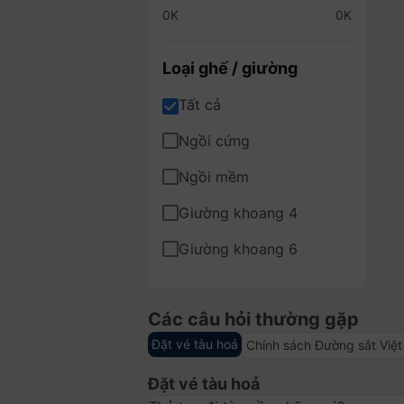
a
0K
0K
Q
Loại ghế / giường
u
Tất cả
ả
Ngồi cứng
n
Ngồi mềm
g
Giường khoang 4
N
Giường khoang 6
g
ã
Các câu hỏi thường gặp
i
Đặt vé tàu hoả
Chính sách Đường sắt Việ
g
Đặt vé tàu hoả