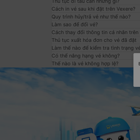
Thủ tục đi tàu cần những gì?
i
Cách in vé sau khi đặt trên Vexere?
Quy trình hủy/trả vé như thế nào?
á
Làm sao để đổi vé?
r
Cách thay đổi thông tin cá nhân trên
Thủ tục xuất hóa đơn cho vé đã đặt
ẻ
Làm thế nào để kiểm tra tình trạng v
Có thể nâng hạng vé không?
n
Thế nào là vé không hợp lệ?
h
ấ
t