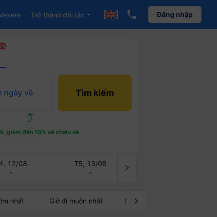
Đăng nhập
Vexere
Trở thành đối tác
arrow_drop_down
5%
 ngày về
Tìm kiếm
ồi, giảm đến 10% vé chiều về
4, 12/08
T5, 13/08
T6, 14/08
-
-
-
chevron_right
sớm nhất
Giờ đi muộn nhất
Giờ đến sớm nhất
Giờ đ