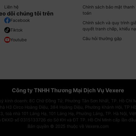
Liên hệ
Chính sách bảo mật thanh
eo dõi chúng tôi trên
toán
Facebook
Chính sách và quy trình giả
quyết tranh chấp, khiếu nạ
Tiktok
Câu hỏi thường gặp
Youtube
Công ty TNHH Thương Mại Dịch Vụ Vexere
 ký kinh doanh: 8C Chữ Đồng Tử, Phường Tân Sơn Nhất, TP. Hồ Chí M
nhà H3 Circo Hoàng Diệu, 384 Hoàng Diệu, Phường Khánh Hội, TP Hồ
3, toà nhà 101 Láng Hạ, 101 Láng Hạ, Phường Láng, TP. Hà Nội, Vi
 ĐKKD số 0315133726 do Sở KH và ĐT TP. Hồ Chí Minh cấp lần đầ
Bản quyền © 2025 thuộc về Vexere.com