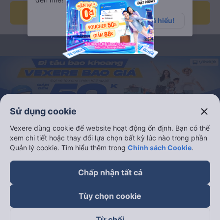
Tìm kiếm
a
Đã hiểu!
S
à
i
G
close
Sử dụng cookie
ò
Vexere dùng cookie để website hoạt động ổn định. Bạn có thể
n
xem chi tiết hoặc thay đổi lựa chọn bất kỳ lúc nào trong phần
Quản lý cookie. Tìm hiểu thêm trong
Chính sách Cookie
.
đ
Chấp nhận tất cả
i
Tùy chọn cookie
N
Giờ
Loại ghế
Lọc
sort
Sắp xếp
Từ chối