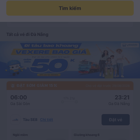
Tìm kiếm
ồ
Giường khoang 4
Từ 1.285K
còn 168 chỗ
C
Tất cả vé đi Đà Nẵng
h
í
M
i
ĐẶT SỚM GIẢM 15%
Cho vé đặt trước
29/08/2026
n
06:00
23:21
17h 21p
h
Ga Sài Gòn
Ga Đà Nẵng
đ
Đặt vé
Tàu SE8
Chi tiết
i
Ngồi mềm
Giường khoang 6