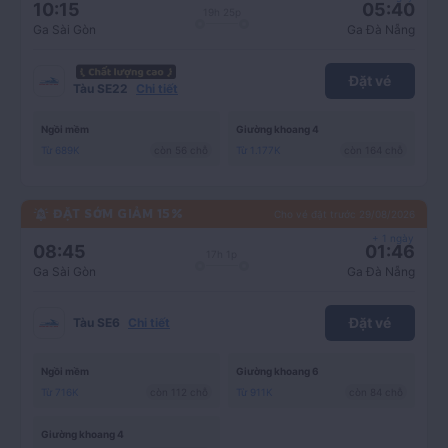
10:15
05:40
n
19h 25p
Ga Sài Gòn
Ga Đà Nẵng
h
Đặt vé
Tàu SE22
Chi tiết
ấ
Ngồi mềm
Giường khoang 4
t
Từ 689K
còn 56 chỗ
Từ 1.177K
còn 164 chỗ
ĐẶT SỚM GIẢM 15%
Cho vé đặt trước
29/08/2026
+ 1 ngày
08:45
01:46
17h 1p
Ga Sài Gòn
Ga Đà Nẵng
Đặt vé
Tàu SE6
Chi tiết
Ngồi mềm
Giường khoang 6
Từ 716K
còn 112 chỗ
Từ 911K
còn 84 chỗ
Giường khoang 4