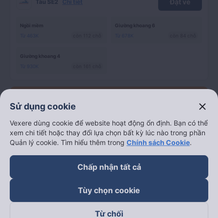
Đặt vé
Tàu SE2
Chi tiết
Ngồi mềm
Giường khoang 6
Từ 463K
còn 112 chỗ
Từ 678K
còn 84 chỗ
Giường khoang 4
Từ 930K
còn 161 chỗ
ĐẶT SỚM GIẢM 10%
Cho vé đặt trước
19/08/2026
close
Sử dụng cookie
+ 1 ngày
21:45
05:40
7h 55p
Ga Sài Gòn
Ga Nha Trang
Vexere dùng cookie để website hoạt động ổn định. Bạn có thể
xem chi tiết hoặc thay đổi lựa chọn bất kỳ lúc nào trong phần
Quản lý cookie. Tìm hiểu thêm trong
Chính sách Cookie
.
Đặt vé
Tàu SNT2
Chi tiết
Chấp nhận tất cả
Giường khoang 4
Từ 872K
còn 156 chỗ
Tùy chọn cookie
Giờ
Loại ghế
Lọc
sort
Sắp xếp
Từ chối