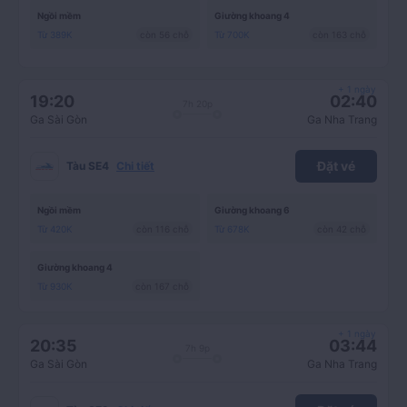
r
Ngồi mềm
Giường khoang 4
Từ 389K
còn 56 chỗ
Từ 700K
còn 163 chỗ
ẻ
n
+ 1 ngày
19:20
02:40
7h 20p
Ga Sài Gòn
Ga Nha Trang
h
ấ
Đặt vé
Tàu SE4
Chi tiết
t
Ngồi mềm
Giường khoang 6
Từ 420K
còn 116 chỗ
Từ 678K
còn 42 chỗ
Giường khoang 4
Từ 930K
còn 167 chỗ
+ 1 ngày
20:35
03:44
7h 9p
Ga Sài Gòn
Ga Nha Trang