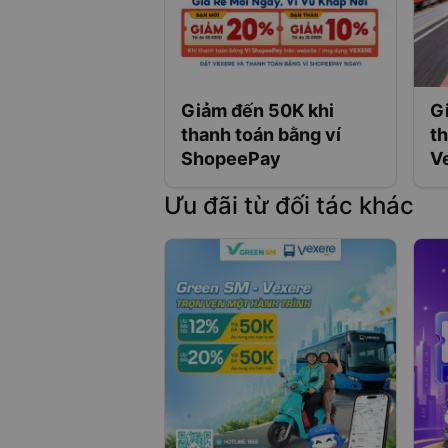
Giảm đến 50K khi
G
thanh toán bằng ví
th
ShopeePay
V
Q
Ưu đãi từ đối tác khác