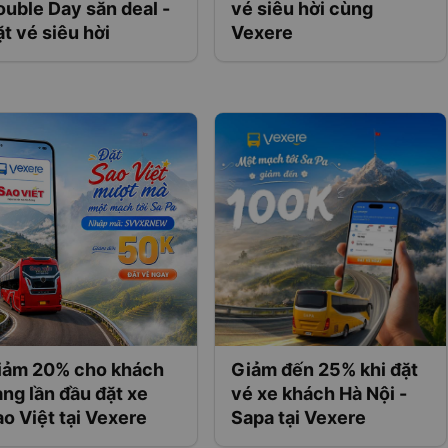
uble Day săn deal -
vé siêu hời cùng
t vé siêu hời
Vexere
iảm 20% cho khách
Giảm đến 25% khi đặt
ng lần đầu đặt xe
vé xe khách Hà Nội -
o Việt tại Vexere
Sapa tại Vexere