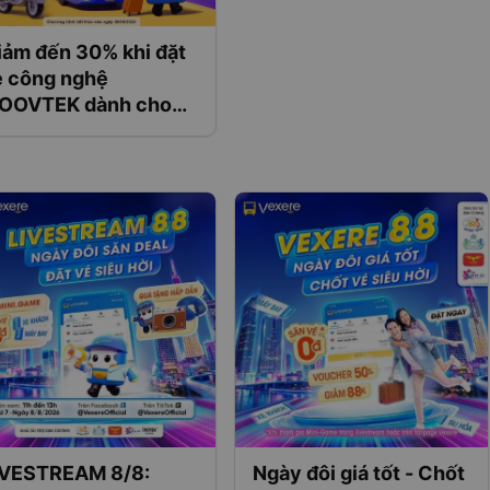
iảm đến 30% khi đặt
e công nghệ
OOVTEK dành cho
hách hàng của
exere
IVESTREAM 8/8:
Ngày đôi giá tốt - Chốt