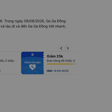
26. Trong ngày 09/08/2026, Ga Ga Đồng
 vé tàu đi và đến Ga Ga Đồng Hới nhanh,
keyboard_arrow_left
keyboard_arrow_right
fiber_manual_record
fiber_man
Giảm 25k
fiber_manual_record
fiber_man
fiber_manual_record
fiber_man
iểu 3 triệu
Đơn hàng tối thiểu 3 triệu
Bạn mới
fiber_manual_record
fiber_man
Dành cho bạn
fiber_manual_record
fiber_man
fiber_manual_record
fiber_man
fiber_manual_record
fiber_man
9
HSD:
16:59•30/09