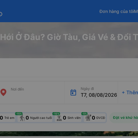
Đơn hàng của tôi
M
fo
Hới Ở Đâu? Giờ Tàu, Giá Vé & Đổi T
Ngày đi
Nơi đến
+
Thêm
T7, 08/08/2026
-15
%
-10
%
-5
%
elderly
0
0
0
0
Đặt vé khứ hồ
Trẻ em
Người cao tuổi
Sinh viên
ĐVCĐ