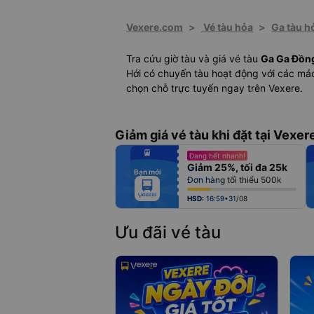
Vexere.com
>
Vé tàu hỏa
>
Ga tàu h
Tra cứu giờ tàu và giá vé tàu
Ga Ga Đồn
Hới có chuyến tàu hoạt động với các mác
chọn chỗ trực tuyến ngay trên Vexere.
Giảm giá vé tàu khi đặt tại Vexer
fiber_manual_record
Đang hết nhanh!
fiber_manual_record
Giảm 25%, tối đa 25k
fiber_manual_record
Bạn mới
fiber_manual_record
Đơn hàng tối thiểu 500k
fiber_manual_record
fiber_manual_record
fiber_manual_record
HSD:
16:59•31/08
Ưu đãi vé tàu