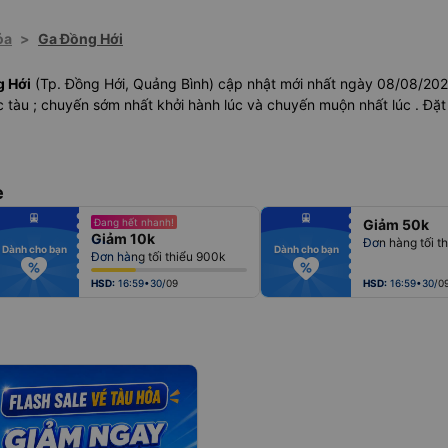
ỏa
>
Ga Đồng Hới
g Hới
(Tp. Đồng Hới, Quảng Bình) cập nhật mới nhất ngày 08/08/20
 tàu ; chuyến sớm nhất khởi hành lúc và chuyến muộn nhất lúc . Đặt
e
fiber_manual_record
fiber_manual_record
Đang hết nhanh!
Giảm 50k
fiber_manual_record
fiber_manual_record
Giảm 10k
fiber_manual_record
fiber_manual_record
Đơn hàng tối th
fiber_manual_record
fiber_manual_record
Dành cho bạn
Dành cho bạn
Đơn hàng tối thiểu 900k
fiber_manual_record
fiber_manual_record
fiber_manual_record
fiber_manual_record
fiber_manual_record
fiber_manual_record
HSD:
16:59•30/09
HSD:
16:59•30/0