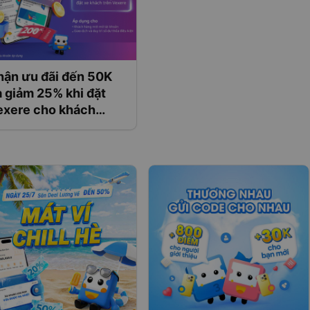
hận ưu đãi đến 50K
 giảm 25% khi đặt
exere cho khách
ng đăng ký tài khoản
OB