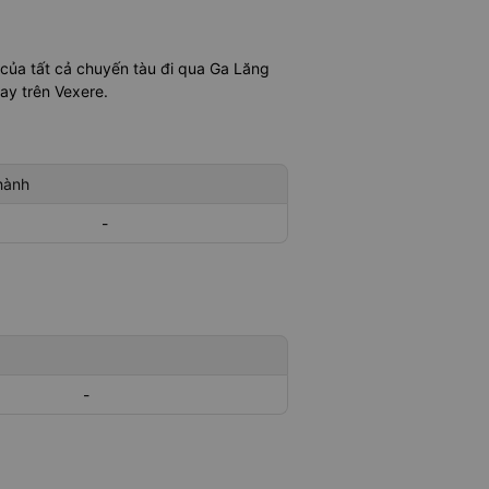
 của tất cả chuyến tàu đi qua Ga Lăng
ay trên Vexere.
hành
-
-