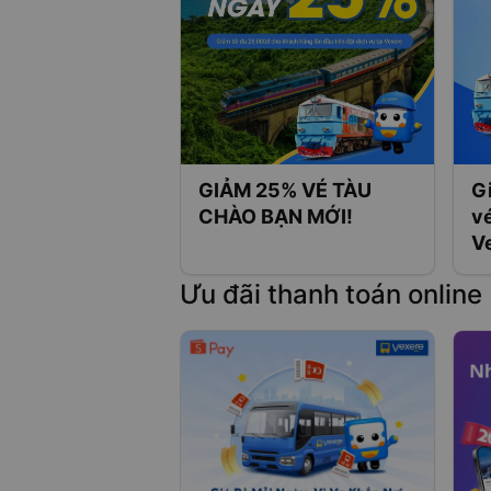
GIẢM 25% VÉ TÀU
G
CHÀO BẠN MỚI!
vé
V
Ưu đãi thanh toán online