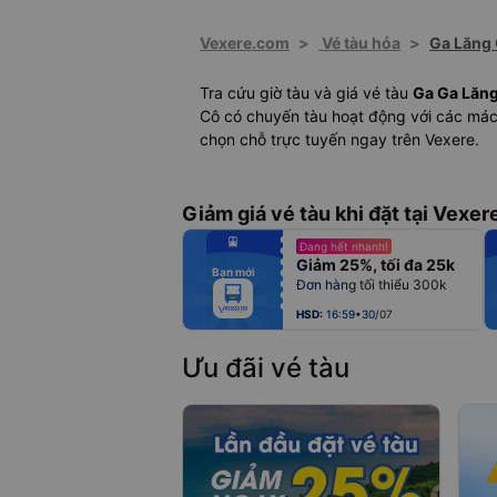
Vexere.com
>
Vé tàu hỏa
>
Ga Lăng
Tra cứu giờ tàu và giá vé tàu
Ga Ga Lăn
Cô có chuyến tàu hoạt động với các mác 
chọn chỗ trực tuyến ngay trên Vexere.
Giảm giá vé tàu khi đặt tại Vexer
fiber_manual_record
Đang hết nhanh!
fiber_manual_record
Giảm 25%, tối đa 25k
fiber_manual_record
Bạn mới
fiber_manual_record
Đơn hàng tối thiểu 300k
fiber_manual_record
fiber_manual_record
fiber_manual_record
HSD:
16:59•30/07
Ưu đãi vé tàu