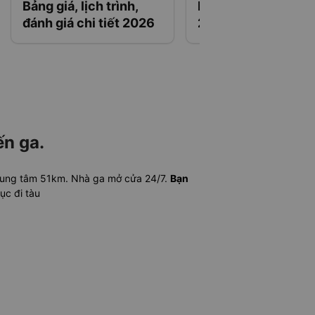
Bảng giá, lịch trình,
Lịch tàu chạy, giá 
đánh giá chi tiết 2026
2026
ến ga.
trung tâm 51km. Nhà ga mở cửa 24/7.
Bạn
ục đi tàu