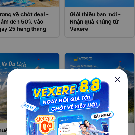
ơng về chốt deal -
Giới thiệu bạn mới -
iảm đến 50% vào
Nhận quà khủng từ
gày 25 hàng tháng
Vexere
uê xe Hà Nội - Sapa:
Giảm thêm 10% khi