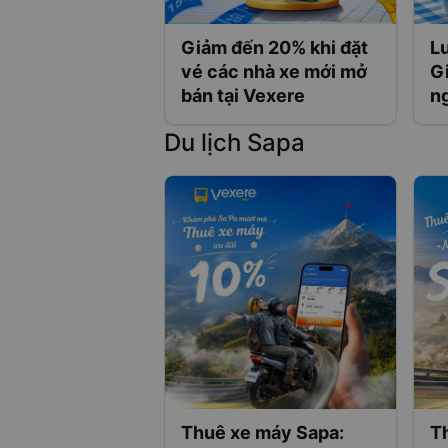
Giảm đến 20% khi đặt
Lư
vé các nhà xe mới mở
G
bán tại Vexere
n
Du lịch Sapa
Thuê xe máy Sapa:
Th