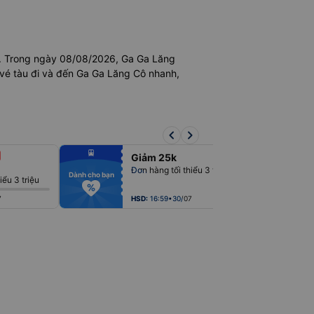
. Trong ngày 08/08/2026, Ga Ga Lăng
 vé tàu đi và đến Ga Ga Lăng Cô nhanh,
keyboard_arrow_left
keyboard_arrow_right
fiber_manual_record
fiber_man
Giảm 25k
fiber_manual_record
fiber_man
fiber_manual_record
fiber_man
Đơn hàng tối thiểu 3 triệu
Bạn mới
fiber_manual_record
fiber_man
Dành cho bạn
iểu 3 triệu
fiber_manual_record
fiber_man
fiber_manual_record
fiber_man
fiber_manual_record
fiber_man
7
HSD:
16:59•30/07