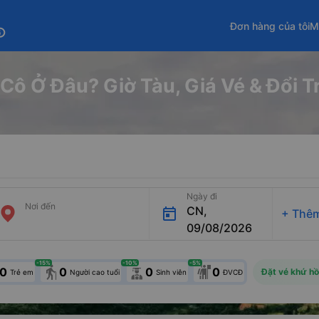
Đơn hàng của tôi
M
fo
Cô Ở Đâu? Giờ Tàu, Giá Vé & Đổi T
Ngày đi
Nơi đến
CN,
+
Thêm
09/08/2026
-15
%
-10
%
-5
%
elderly
0
0
0
0
Đặt vé khứ hồ
Trẻ em
Người cao tuổi
Sinh viên
ĐVCĐ