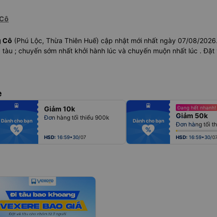
 Cô
g Cô
(Phú Lộc, Thừa Thiên Huế) cập nhật mới nhất ngày 07/08/2026
tàu ; chuyến sớm nhất khởi hành lúc và chuyến muộn nhất lúc . Đặt
e
fiber_manual_record
fiber_manual_record
Giảm 10k
Đang hết nhanh!
fiber_manual_record
fiber_manual_record
Giảm 50k
fiber_manual_record
fiber_manual_record
Đơn hàng tối thiểu 900k
fiber_manual_record
fiber_manual_record
Dành cho bạn
Dành cho bạn
Đơn hàng tối th
fiber_manual_record
fiber_manual_record
fiber_manual_record
fiber_manual_record
fiber_manual_record
fiber_manual_record
HSD:
16:59•30/07
HSD:
16:59•30/0