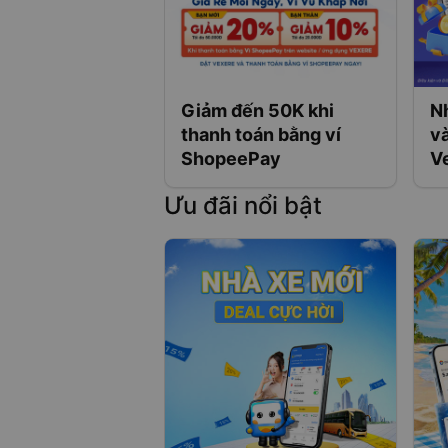
Giảm đến 50K khi
N
thanh toán bằng ví
và
ShopeePay
V
hà
Ưu đãi nổi bật
U