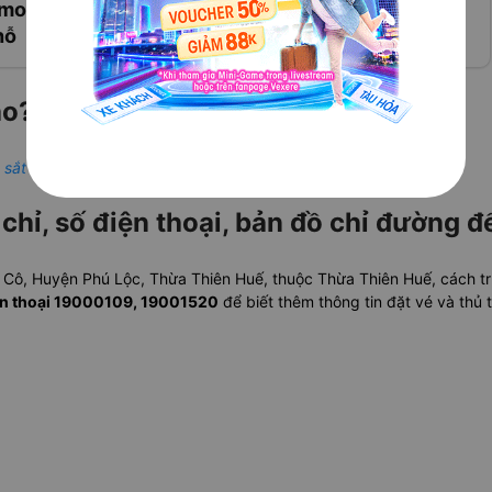
imousine, xe 4-7-16
thuê xe máy Sapa tại
hỗ
Vexere
o? Giới thiệu tổng quan
 sắt Việt Nam
chỉ, số điện thoại, bản đồ chỉ đường đ
ng Cô, Huyện Phú Lộc, Thừa Thiên Huế, thuộc Thừa Thiên Huế, cách 
iện thoại 19000109, 19001520
để biết thêm thông tin đặt vé và thủ t