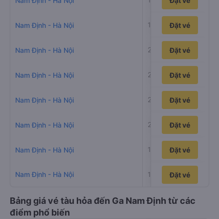
Nam Định - Hà Nội
Đặt vé
1h40p
Nam Định - Hà Nội
Đặt vé
2h28p
Nam Định - Hà Nội
Đặt vé
2h4p
Nam Định - Hà Nội
Đặt vé
2h14p
Nam Định - Hà Nội
Đặt vé
2h3p
Nam Định - Hà Nội
Đặt vé
1h41p
Nam Định - Hà Nội
Đặt vé
Nam Định - Hà Nội
1h41p
Đặt vé
Đặt vé
Bảng giá vé tàu hỏa đến Ga Nam Định từ các
điểm phổ biến