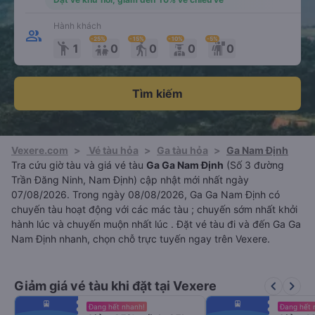
Hành khách
-25
%
-15
%
-10
%
-5
%
emoji_people
elderly
1
0
0
0
0
Tìm kiếm
Vexere.com
>
Vé tàu hỏa
>
Ga tàu hỏa
>
Ga Nam Định
Tra cứu giờ tàu và giá vé tàu
Ga Ga Nam Định
(Số 3 đường
Trần Đăng Ninh, Nam Định) cập nhật mới nhất ngày
07/08/2026. Trong ngày 08/08/2026, Ga Ga Nam Định có
chuyến tàu hoạt động với các mác tàu ; chuyến sớm nhất khởi
hành lúc và chuyến muộn nhất lúc . Đặt vé tàu đi và đến Ga Ga
Nam Định nhanh, chọn chỗ trực tuyến ngay trên Vexere.
keyboard_arrow_left
keyboard_arrow_right
Giảm giá vé tàu khi đặt tại Vexere
fiber_manual_record
fiber_manual_record
Đang hết nhanh!
Đang hết 
fiber_manual_record
fiber_manual_record