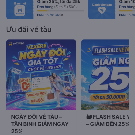
Giảm 25%, tối đa 25k
Giảm 1
fiber_manual_record
fiber_manual_record
Bạn mới
fiber_manual_record
fiber_manual_record
Dành cho bạn
Đơn hàng tối thiểu 500k
Đơn hàng 
fiber_manual_record
fiber_manual_record
fiber_manual_record
fiber_manual_record
fiber_manual_record
fiber_manual_record
HSD:
16:59•31/08
HSD:
16:5
Ưu đãi vé tàu
NGÀY ĐÔI VÉ TÀU –
🚂 FLASH SALE VÉ
TÂN BINH GIẢM NGAY
– GIẢM ĐẾN 25%
25%