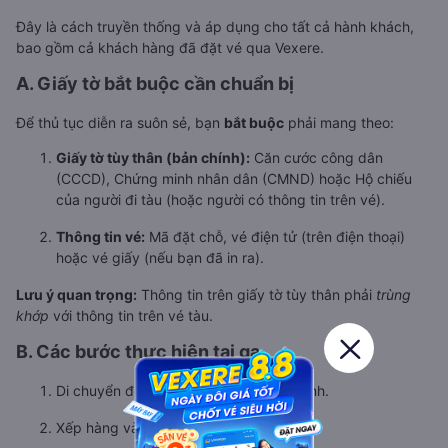
Đây là cách truyền thống và áp dụng cho tất cả hành khách,
bao gồm cả khách hàng đã đặt vé qua Vexere.
A. Giấy tờ bắt buộc cần chuẩn bị
Để thủ tục diễn ra suôn sẻ, bạn
bắt buộc
phải mang theo:
Giấy tờ tùy thân (bản chính):
Căn cước công dân
(CCCD), Chứng minh nhân dân (CMND) hoặc Hộ chiếu
của người đi tàu (hoặc người có thông tin trên vé).
Thông tin vé:
Mã đặt chỗ, vé điện tử (trên điện thoại)
hoặc vé giấy (nếu bạn đã in ra).
Lưu ý quan trọng:
Thông tin trên giấy tờ tùy thân phải
trùng
khớp
với thông tin trên vé tàu.
B. Các bước thực hiện tại ga
Di chuyển đến quầy vé của Ga Nam Định.
Xếp hàng và chờ đến lượt giao dịch.