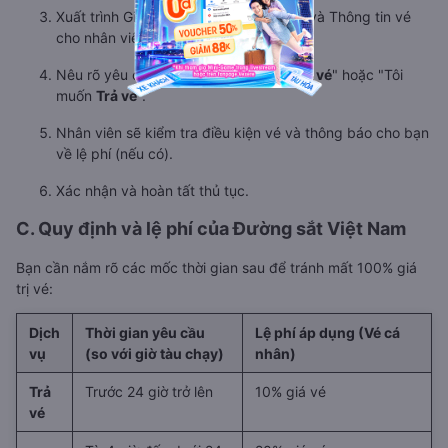
Xuất trình Giấy tờ tùy thân (bản chính) và Thông tin vé
cho nhân viên đường sắt.
Nêu rõ yêu cầu của bạn: "Tôi muốn
Đổi vé
" hoặc "Tôi
muốn
Trả vé
".
Nhân viên sẽ kiểm tra điều kiện vé và thông báo cho bạn
về lệ phí (nếu có).
Xác nhận và hoàn tất thủ tục.
C. Quy định và lệ phí của Đường sắt Việt Nam
Bạn cần nắm rõ các mốc thời gian sau để tránh mất 100% giá
trị vé:
Dịch
Thời gian yêu cầu
Lệ phí áp dụng (Vé cá
vụ
(so với giờ tàu chạy)
nhân)
Trả
Trước 24 giờ trở lên
10% giá vé
vé