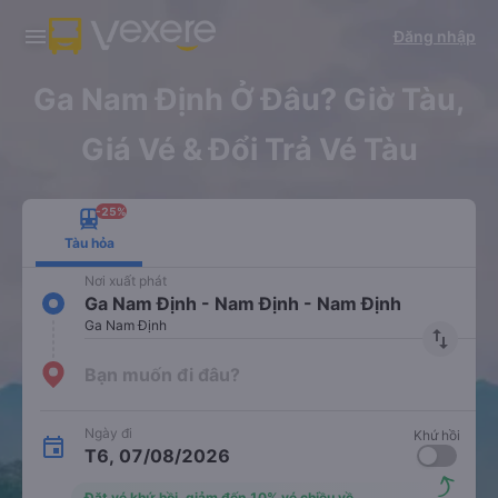
Tải app Vexere ngay!
Tải app Vexere
Đăng nhập
Mở app
Mở app
Nhận ưu đãi thành viên độc
-30k/ghế khi đặt vé máy bay qua
quyền
app
Ga Nam Định Ở Đâu? Giờ Tàu,
Giá Vé & Đổi Trả Vé Tàu
-25%
Tàu hỏa
Nơi xuất phát
Ga Nam Định - Nam Định - Nam Định
Ga Nam Định
import_export
Bạn muốn đi đâu?
Ngày đi
Khứ hồi
T6, 07/08/2026
Đặt vé khứ hồi, giảm đến 10% vé chiều về