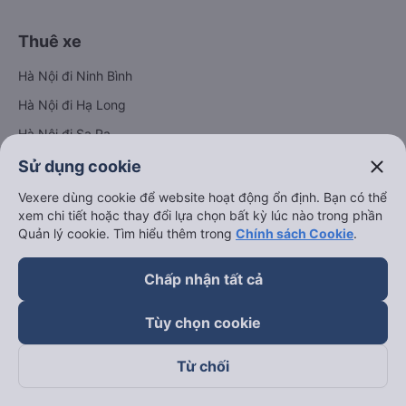
Thuê xe
Hà Nội đi Ninh Bình
Hà Nội đi Hạ Long
Hà Nội đi Sa Pa
Hà Nội đi Tam Đảo
close
Sử dụng cookie
Đà Nẵng đi Hội An
Vexere dùng cookie để website hoạt động ổn định. Bạn có thể
xem chi tiết hoặc thay đổi lựa chọn bất kỳ lúc nào trong phần
Đà Nẵng đi Huế
Quản lý cookie. Tìm hiểu thêm trong
Chính sách Cookie
.
Hải Phòng đi Hà Nội
Xem tất cả tuyến đường
Chấp nhận tất cả
Tùy chọn cookie
Từ chối