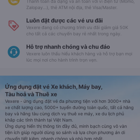
Thanh toán đa dạng và an toàn với ví điện tử (Momo,
Zalopay...), thẻ ATM nội địa, thẻ Visa/Master.
Luôn đặt được các vé ưu đãi
Vexere đang có chương trình ưu đãi giảm giá 50K
cho tất cả các chuyến bay rẻ nhất trong ngày.
Hỗ trợ nhanh chóng và chu đáo
Vexere luôn thấu hiểu khách hàng và hỗ trợ bạn mọi
lúc mọi nơi cho hành trình trọn vẹn.
Ứng dụng đặt vé Xe khách, Máy bay,
Tàu hoả và Thuê xe
Vexere - ứng dụng đặt vé đa phương tiện với hơn 3000+ nhà
xe chất lượng cao, 5000+ tuyến đường toàn quốc, tất cả hãng
bay và hãng tàu cùng dịch vụ thuê xe máy, xe du lịch phủ
khắp các tỉnh thành tại Việt Nam.
Ứng dụng hiển thị thông tin đầy đủ, minh bạch cùng vô vàn
tiện ích giúp người dùng so sánh và lựa chọn phương án di
chuyển tiết kiệm, nhanh chóng và phù hợp nhất.