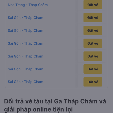
1h37p
Nha Trang - Tháp Chàm
Đặt vé
6h6p
Sài Gòn - Tháp Chàm
Đặt vé
6h14p
Sài Gòn - Tháp Chàm
Đặt vé
6h8p
Sài Gòn - Tháp Chàm
Đặt vé
7h55p
Sài Gòn - Tháp Chàm
Đặt vé
6h19p
Sài Gòn - Tháp Chàm
Đặt vé
Sài Gòn - Tháp Chàm
6h5p
Đặt vé
Đặt vé
Đổi trả vé tàu tại Ga Tháp Chàm và
giải pháp online tiện lợi