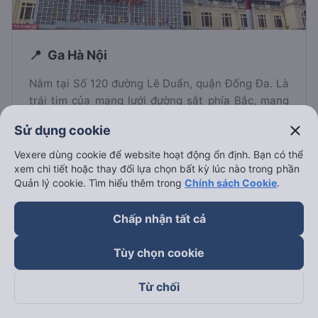
Ga Hà Nội
Nằm tại Số 120 đường Lê Duẩn, quận Đống Đa. Là
trái tim của mạng lưới đường sắt phía Bắc, mang
đậm dấu ấn kiến trúc Pháp. Điểm xuất phát lý
close
Sử dụng cookie
tưởng đi Sapa, Lào Cai.
Vexere dùng cookie để website hoạt động ổn định. Bạn có thể
xem chi tiết hoặc thay đổi lựa chọn bất kỳ lúc nào trong phần
Tìm vé từ Hà Nội
Quản lý cookie. Tìm hiểu thêm trong
Chính sách Cookie
.
Chấp nhận tất cả
Tùy chọn cookie
Từ chối