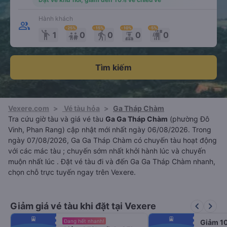
Hành khách
-25
%
-15
%
-10
%
-5
%
emoji_people
elderly
1
0
0
0
0
Tìm kiếm
Vexere.com
>
Vé tàu hỏa
>
Ga Tháp Chàm
Tra cứu giờ tàu và giá vé tàu
Ga Ga Tháp Chàm
(phường Đô
Vinh, Phan Rang) cập nhật mới nhất ngày 06/08/2026. Trong
ngày 07/08/2026, Ga Ga Tháp Chàm có chuyến tàu hoạt động
với các mác tàu ; chuyến sớm nhất khởi hành lúc và chuyến
muộn nhất lúc . Đặt vé tàu đi và đến Ga Ga Tháp Chàm nhanh,
chọn chỗ trực tuyến ngay trên Vexere.
keyboard_arrow_left
keyboard_arrow_right
Giảm giá vé tàu khi đặt tại Vexere
fiber_manual_record
fiber_manual_record
Đang hết nhanh!
Giảm 1
fiber_manual_record
fiber_manual_record