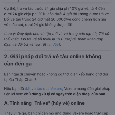
Cụ thể, trả vé tàu trước 24 giờ chịu phí 10% giá vé, từ 4 đến
dưới 24 giờ chịu phí 20%, còn dưới 4 giờ thì không được trả vé.
Đổi vé tàu trước 24 giờ mất 20.000đ/vé cộng chênh lệch giá
vé (nếu có), dưới 24 giờ không được đổi.
(Lưu ý: Quy định cho vé tập thể và vé trong các dịp Lễ, Tết có
thể khác. Phí trả vé tối thiểu là 10.000đ/vé, tham khảo quy
định về đổi trả vé tàu Tết
tại đây
).
2. Giải pháp đổi trả vé tàu online không
cần đến ga
Bạn ngại di chuyển hoặc không có thời gian xếp hàng chờ đợi
tại Ga Tháp Chàm?
Nếu bạn đã
đặt vé tàu qua Vexere
, Vexere mang đến giải pháp
tiện lợi hơn:
chủ động xử lý vé ngay trên điện thoại của bạn.
A. Tính năng "Trả vé" (hủy vé) online
Thay vì ra ga, bạn chỉ cần mở ứng dụng Vexere hoặc truy cập