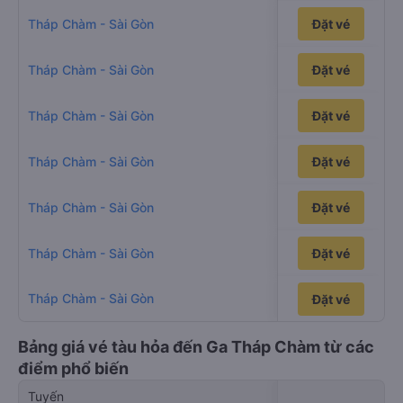
6h35p
Tháp Chàm - Sài Gòn
Đặt vé
6h12p
Tháp Chàm - Sài Gòn
Đặt vé
8h34p
Tháp Chàm - Sài Gòn
Đặt vé
7h19p
Tháp Chàm - Sài Gòn
Đặt vé
7h6p
Tháp Chàm - Sài Gòn
Đặt vé
8h40p
Tháp Chàm - Sài Gòn
Đặt vé
Tháp Chàm - Sài Gòn
6h38p
Đặt vé
Đặt vé
Bảng giá vé tàu hỏa đến Ga Tháp Chàm từ các
điểm phổ biến
Tuyến
Di chuyển