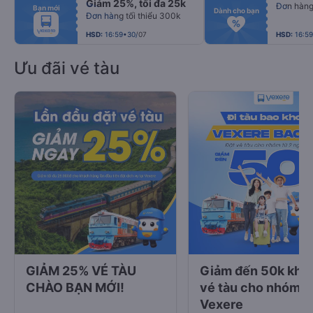
Giảm 25%, tối đa 25k
fiber_manual_record
fiber_manual_record
Đơn hàng 
Bạn mới
fiber_manual_record
fiber_manual_record
Dành cho bạn
Đơn hàng tối thiểu 300k
fiber_manual_record
fiber_manual_record
fiber_manual_record
fiber_manual_record
fiber_manual_record
fiber_manual_record
HSD:
16:59•30/07
HSD:
16:5
Ưu đãi vé tàu
GIẢM 25% VÉ TÀU
Giảm đến 50k khi 
CHÀO BẠN MỚI!
vé tàu cho nhóm tạ
Vexere