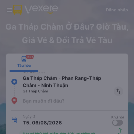
Tải app Vexere ngay!
Tải app Vexere
Đăng nhập
Mở app
Mở app
Nhận ưu đãi thành viên độc
-30k/ghế khi đặt vé máy bay qua
quyền
app
Ga Tháp Chàm Ở Đâu? Giờ Tàu,
Giá Vé & Đổi Trả Vé Tàu
-25%
Tàu hỏa
Nơi xuất phát
Ga Tháp Chàm - Phan Rang-Tháp
Chàm - Ninh Thuận
import_export
Ga Tháp Chàm
Bạn muốn đi đâu?
Ngày đi
Khứ hồi
T5, 06/08/2026
Đặt vé khứ hồi, giảm đến 10% vé chiều về