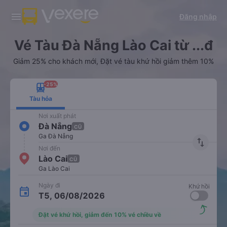
Tải app Vexere ngay!
Tải app Vexere
Đăng nhập
Mở app
Mở app
Nhận ưu đãi thành viên độc
-30k/ghế khi đặt vé máy bay qua
quyền
app
Vé Tàu Đà Nẵng Lào Cai từ ...đ
Giảm 25% cho khách mới, Đặt vé tàu khứ hồi giảm thêm 10%
-25%
Tàu hỏa
Nơi xuất phát
Đà Nẵng
CŨ
Ga Đà Nẵng
import_export
Nơi đến
Lào Cai
CŨ
Ga Lào Cai
Ngày đi
Khứ hồi
T5, 06/08/2026
Đặt vé khứ hồi, giảm đến 10% vé chiều về