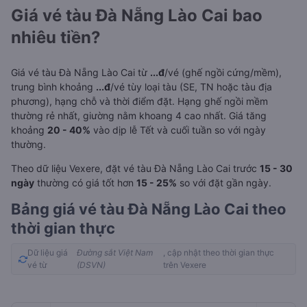
Giá vé tàu Đà Nẵng Lào Cai bao
nhiêu tiền?
Giá vé tàu Đà Nẵng Lào Cai từ
...đ
/vé (ghế ngồi cứng/mềm),
trung bình khoảng
...đ
/vé tùy loại tàu (SE, TN hoặc tàu địa
phương), hạng chỗ và thời điểm đặt. Hạng ghế ngồi mềm
thường rẻ nhất, giường nằm khoang 4 cao nhất. Giá tăng
khoảng
20 - 40%
vào dịp lễ Tết và cuối tuần so với ngày
thường.
Theo dữ liệu Vexere, đặt vé tàu Đà Nẵng Lào Cai trước
15 - 30
ngày
thường có giá tốt hơn
15 - 25%
so với đặt gần ngày.
Bảng giá vé tàu Đà Nẵng Lào Cai theo
thời gian thực
Dữ liệu giá
Đường sắt Việt Nam
, cập nhật theo thời gian thực
vé từ
(DSVN)
trên Vexere