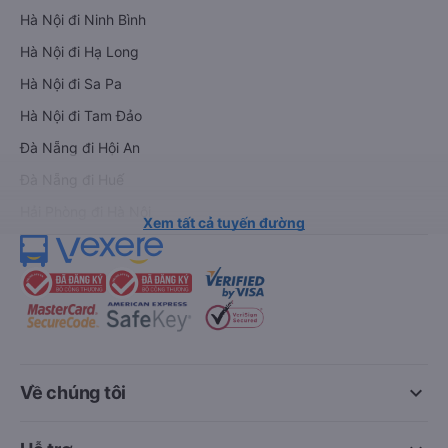
Hà Nội đi Ninh Bình
Hà Nội đi Hạ Long
Hà Nội đi Sa Pa
Hà Nội đi Tam Đảo
Đà Nẵng đi Hội An
Đà Nẵng đi Huế
Hải Phòng đi Hà Nội
Xem tất cả tuyến đường
keyboard_arrow_down
Về chúng tôi