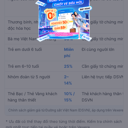
nhất
15%
Thương binh, nhiễm chất
30%
Cần giấy tờ chứng minh
độc hóa học
Bà mẹ Việt Nam anh hùng
90%
Cần giấy tờ chứng minh
Trẻ em dưới 6 tuổi
Miễn
Đi cùng người lớn
phí
Trẻ em 6–10 tuổi
25%
Cần giấy tờ chứng minh
Nhóm đoàn từ 5 người
2–
Liên hệ trực tiếp DSVN
14%
Thẻ Bạc / Thẻ Vàng khách
10% /
Thẻ khách hàng thân thi
hàng thân thiết
15%
DSVN
Chính sách giảm giá từ Đường sắt Việt Nam (DSVN), áp dụng trên Vexere
* Ưu đãi có thể thay đổi theo từng thời điểm. Kiểm tra chính sách
mới nhất trực tiếp tại quầy vé hoặc trên Vexere.