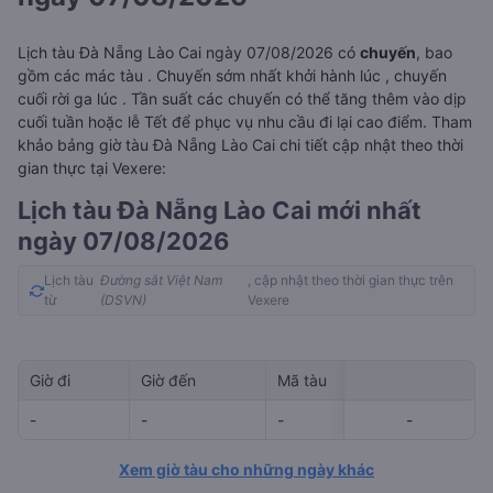
Lịch tàu Đà Nẵng Lào Cai ngày 07/08/2026 có
chuyến
, bao
gồm các mác tàu . Chuyến sớm nhất khởi hành lúc
, chuyến
cuối rời ga lúc
. Tần suất các chuyến có thể tăng thêm vào dịp
cuối tuần hoặc lễ Tết để phục vụ nhu cầu đi lại cao điểm. Tham
khảo bảng giờ tàu Đà Nẵng Lào Cai chi tiết cập nhật theo thời
gian thực tại Vexere:
Lịch tàu Đà Nẵng Lào Cai mới nhất
ngày 07/08/2026
Lịch tàu
Đường sắt Việt Nam
, cập nhật theo thời gian thực trên
từ
(DSVN)
Vexere
Giờ đi
Giờ đến
Mã tàu
Giá vé
-
-
-
-
-
-
Xem giờ tàu cho những ngày khác