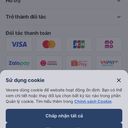
keyboard_arrow_down
Hỗ trợ
keyboard_arrow_down
Trở thành đối tác
Đối tác thanh toán
close
Sử dụng cookie
Vexere dùng cookie để website hoạt động ổn định. Bạn có thể
xem chi tiết hoặc thay đổi lựa chọn bất kỳ lúc nào trong phần
Quản lý cookie. Tìm hiểu thêm trong
Chính sách Cookie
.
Chấp nhận tất cả