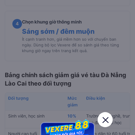
Chọn khung giờ thông minh
4
Sáng sớm / đêm muộn
Ít cạnh tranh hơn, giá mềm hơn so với chuyến ban
ngày. Dùng bộ lọc Vexere để so sánh giá theo từng
khung giờ ngay trên trang kết quả.
Bảng chính sách giảm giá vé tàu Đà Nẵng
Lào Cai theo đối tượng
Đối tượng
Mức
Điều kiện
giảm
Sinh viên, học sinh
10%
Trường dạy nghề, trung 
cao đẳng, đại học
Người cao tuổi
Ít
Công dân từ 60 tuổi trở 