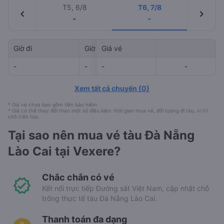
T5, 6/8
T6, 7/8
chevron_left
chevron_right
-
-
Giờ đi
Giờ đến
Giá vé
Mã tàu
-
-
-
-
-
-
Xem tất cả chuyến
(
0
)
* Giá vé chưa bao gồm tiền bảo hiểm
* Giá có thể thay đổi theo một số điều kiện: thời gian mua vé, đối tượng đi tàu, vị trí
chỗ trên toa.
Tại sao nên mua vé tàu Đà Nẵng
Lào Cai tại Vexere?
Chắc chắn có vé
Kết nối trực tiếp Đường sắt Việt Nam, cập nhật chỗ
trống thực tế tàu Đà Nẵng Lào Cai.
Thanh toán đa dạng