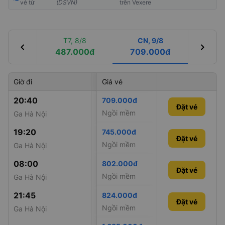
vé từ
(DSVN)
trên Vexere
T7, 8/8
CN, 9/8
chevron_left
chevron_right
487.000đ
709.000đ
Giờ đi
Giờ đến
Giá vé
Mã tàu
20:40
10:10
709.000đ
SE11
Đặt vé
Ngồi mềm
Ga Hà Nội
Ga Đông Hà
19:20
06:35
745.000đ
SE3
Đặt vé
Ngồi mềm
Ga Hà Nội
Ga Đông Hà
08:00
20:03
802.000đ
SE5
Đặt vé
Ngồi mềm
Ga Hà Nội
Ga Đông Hà
21:45
09:10
824.000đ
SE1
Đặt vé
Ngồi mềm
Ga Hà Nội
Ga Đông Hà