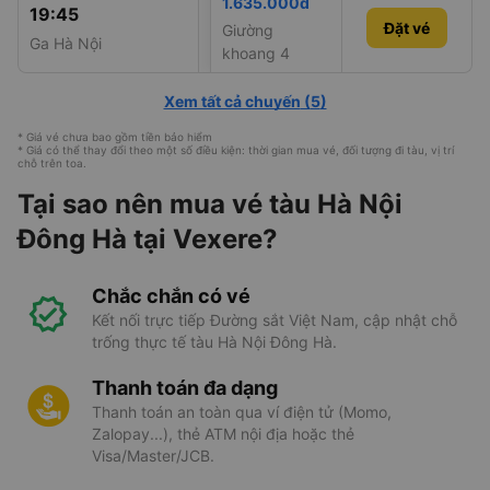
1.635.000đ
19:45
07:29
SE19
Đặt vé
Đặt vé
Giường
Ga Hà Nội
Ga Đông Hà
khoang 4
Xem tất cả chuyến
(
5
)
* Giá vé chưa bao gồm tiền bảo hiểm
* Giá có thể thay đổi theo một số điều kiện: thời gian mua vé, đối tượng đi tàu, vị trí
chỗ trên toa.
Tại sao nên mua vé tàu Hà Nội
Đông Hà tại Vexere?
Chắc chắn có vé
Kết nối trực tiếp Đường sắt Việt Nam, cập nhật chỗ
trống thực tế tàu Hà Nội Đông Hà.
Thanh toán đa dạng
Thanh toán an toàn qua ví điện tử (Momo,
Zalopay...), thẻ ATM nội địa hoặc thẻ
Visa/Master/JCB.