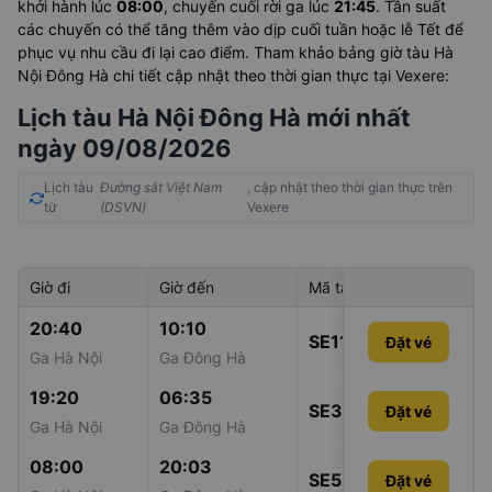
khởi hành lúc
08:00
, chuyến cuối rời ga lúc
21:45
. Tần suất
các chuyến có thể tăng thêm vào dịp cuối tuần hoặc lễ Tết để
phục vụ nhu cầu đi lại cao điểm. Tham khảo bảng giờ tàu Hà
Nội Đông Hà chi tiết cập nhật theo thời gian thực tại Vexere:
Lịch tàu Hà Nội Đông Hà mới nhất
ngày 09/08/2026
Lịch tàu
Đường sắt Việt Nam
, cập nhật theo thời gian thực trên
từ
(DSVN)
Vexere
Giờ đi
Giờ đến
Mã tàu
Giá vé
20:40
10:10
SE11
Đặt vé
709.000đ
Ga Hà Nội
Ga Đông Hà
19:20
06:35
SE3
Đặt vé
745.000đ
Ga Hà Nội
Ga Đông Hà
08:00
20:03
SE5
Đặt vé
802.000đ