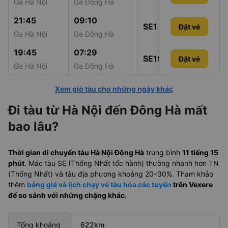
Ga Hà Nội
Ga Đông Hà
21:45
09:10
SE1
Đặt vé
824.000đ
Ga Hà Nội
Ga Đông Hà
19:45
07:29
SE19
Đặt vé
Đặt vé
1.635.000
Ga Hà Nội
Ga Đông Hà
Xem giờ tàu cho những ngày khác
Đi tàu từ Hà Nội đến Đông Hà mất
bao lâu?
Thời gian di chuyển tàu Hà Nội Đông Hà
trung bình
11 tiếng 15
phút
. Mác tàu SE (Thống Nhất tốc hành) thường nhanh hơn TN
(Thống Nhất) và tàu địa phương khoảng 20–30%. Tham khảo
thêm
bảng giá và lịch chạy vé tàu hỏa các tuyến
trên Vexere
để so sánh với những chặng khác.
Tổng khoảng
622km