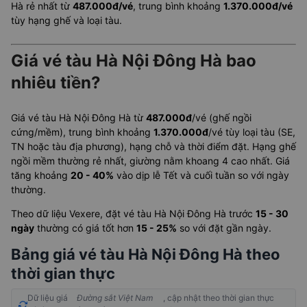
Hà rẻ nhất từ
487.000đ/vé
, trung bình khoảng
1.370.000đ/vé
tùy hạng ghế và loại tàu.
Giá vé tàu Hà Nội Đông Hà bao
nhiêu tiền?
Giá vé tàu Hà Nội Đông Hà từ
487.000đ
/vé (ghế ngồi
cứng/mềm), trung bình khoảng
1.370.000đ
/vé tùy loại tàu (SE,
TN hoặc tàu địa phương), hạng chỗ và thời điểm đặt. Hạng ghế
ngồi mềm thường rẻ nhất, giường nằm khoang 4 cao nhất. Giá
tăng khoảng
20 - 40%
vào dịp lễ Tết và cuối tuần so với ngày
thường.
Theo dữ liệu Vexere, đặt vé tàu Hà Nội Đông Hà trước
15 - 30
ngày
thường có giá tốt hơn
15 - 25%
so với đặt gần ngày.
Bảng giá vé tàu Hà Nội Đông Hà theo
thời gian thực
Dữ liệu giá
Đường sắt Việt Nam
, cập nhật theo thời gian thực