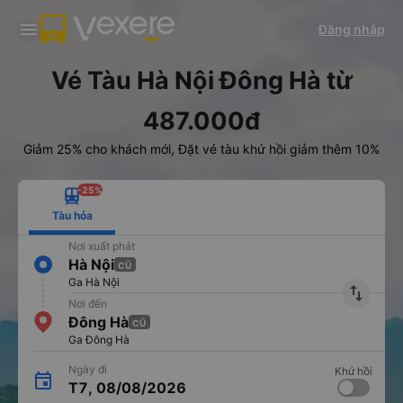
Tải app Vexere ngay!
Tải app Vexere
Đăng nhập
Mở app
Mở app
Nhận ưu đãi thành viên độc
-30k/ghế khi đặt vé máy bay qua
quyền
app
Vé Tàu Hà Nội Đông Hà từ
487.000đ
Giảm 25% cho khách mới, Đặt vé tàu khứ hồi giảm thêm 10%
-25%
Tàu hỏa
Nơi xuất phát
Hà Nội
CŨ
Ga Hà Nội
import_export
Nơi đến
Đông Hà
CŨ
Ga Đông Hà
Ngày đi
Khứ hồi
T7, 08/08/2026