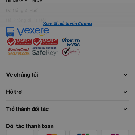
Đà Nẵng đi Hội An
Đà Nẵng đi Huế
Hải Phòng đi Hà Nội
Xem tất cả tuyến đường
keyboard_arrow_down
Về chúng tôi
keyboard_arrow_down
Hỗ trợ
keyboard_arrow_down
Trở thành đối tác
Đối tác thanh toán