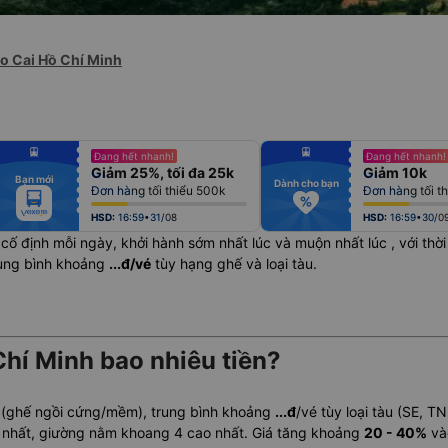
ào Cai Hồ Chí Minh
fiber_manual_record
fiber_manual_record
Đang hết nhanh!
Đang hết nhanh!
fiber_manual_record
fiber_manual_record
Giảm 25%, tối đa 25k
Giảm 10k
fiber_manual_record
fiber_manual_record
Bạn mới
fiber_manual_record
fiber_manual_record
Dành cho bạn
Đơn hàng tối thiểu 500k
Đơn hàng tối t
fiber_manual_record
fiber_manual_record
fiber_manual_record
fiber_manual_record
fiber_manual_record
fiber_manual_record
HSD:
16:59•31/08
HSD:
16:59•30/0
cố định mỗi ngày, khởi hành sớm nhất lúc
và muộn nhất lúc
, với th
rung bình khoảng
...đ/vé
tùy hạng ghế và loại tàu.
Chí Minh bao nhiêu tiền?
 (ghế ngồi cứng/mềm), trung bình khoảng
...đ
/vé tùy loại tàu (SE, T
 nhất, giường nằm khoang 4 cao nhất. Giá tăng khoảng
20 - 40%
vào