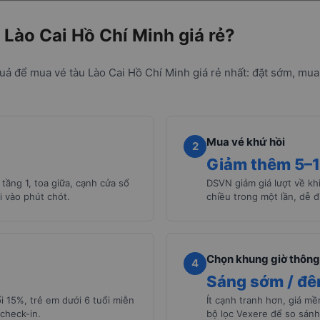
 Lào Cai Hồ Chí Minh giá rẻ?
uả để mua vé tàu Lào Cai Hồ Chí Minh giá rẻ nhất: đặt sớm, mua 
Mua vé khứ hồi
2
Giảm thêm 5–
tầng 1, toa giữa, cạnh cửa sổ
DSVN giảm giá lượt về khi
i vào phút chót.
chiều trong một lần, dễ đ
Chọn khung giờ thông
4
Sáng sớm / đ
i 15%, trẻ em dưới 6 tuổi miễn
Ít cạnh tranh hơn, giá m
check-in.
bộ lọc Vexere để so sánh