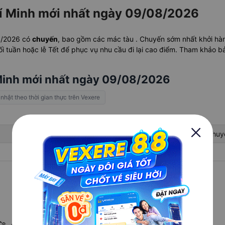
hí Minh mới nhất ngày 09/08/2026
08/2026 có
chuyến
, bao gồm các mác tàu . Chuyến sớm nhất khởi hà
 tuần hoặc lễ Tết để phục vụ nhu cầu đi lại cao điểm. Tham khảo bản
 Minh mới nhất ngày 09/08/2026
 nhật theo thời gian thực trên Vexere
Mã tàu
Giá vé
Di chuy
-
-
-
Xem giờ tàu cho những ngày khác