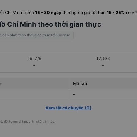
 Hồ Chí Minh trước
15 - 30 ngày
thường có giá tốt hơn
15 - 25%
so vớ
Hồ Chí Minh theo thời gian thực
)
, cập nhật theo thời gian thực trên Vexere
T6, 7/8
T7, 8/8
-
-
n
Mã tàu
-
Xem tất cả chuyến
(
0
)
, đối tượng đi tàu, vị trí chỗ trên toa.