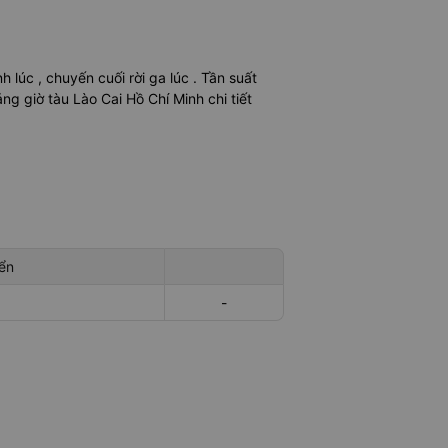
nh lúc
, chuyến cuối rời ga lúc
. Tần suất
g giờ tàu Lào Cai Hồ Chí Minh chi tiết
ển
-