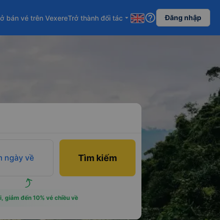
help_outline
Đăng nhập
ở bán vé trên Vexere
Trở thành đối tác
arrow_drop_down
 ngày về
Tìm kiếm
i, giảm đến 10% vé chiều về