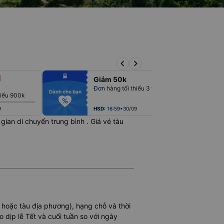
keyboard_arrow_left
keyboard_arrow_right
fiber_manual_record
fiber_man
Giảm 50k
fiber_manual_record
fiber_man
fiber_manual_record
fiber_man
Đơn hàng tối thiểu 3 triệu
fiber_manual_record
fiber_man
Dành cho bạn
Dành cho bạn
hiểu 900k
fiber_manual_record
fiber_man
fiber_manual_record
fiber_man
fiber_manual_record
fiber_man
9
HSD:
16:59•30/09
ời gian di chuyển trung bình
. Giá vé tàu
N hoặc tàu địa phương), hạng chỗ và thời
 dịp lễ Tết và cuối tuần so với ngày