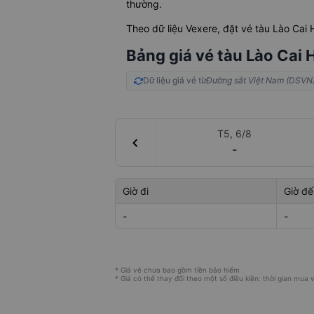
thường.
Theo dữ liệu Vexere, đặt vé tàu Lào Cai
Bảng giá vé tàu Lào Cai 
Dữ liệu giá vé từ
Đường sắt Việt Nam (DSVN
T5, 6/8
chevron_left
-
Giờ đi
Giờ đế
-
-
* Giá vé chưa bao gồm tiền bảo hiểm
* Giá có thể thay đổi theo một số điều kiện: thời gian mua vé