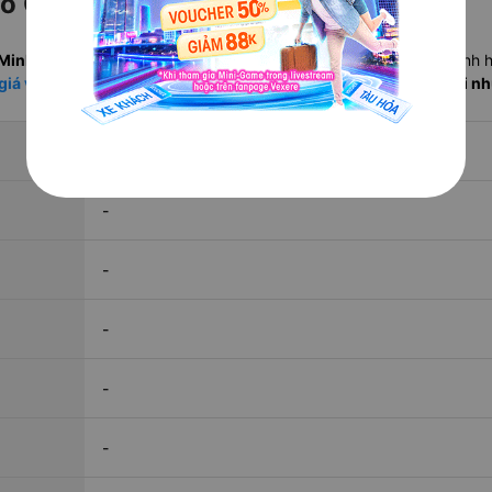
Hồ Chí Minh mất bao lâu?
 Minh
trung bình
. Mác tàu SE (Thống Nhất tốc hành) thường nhanh 
giá và lịch chạy vé tàu hỏa các tuyến
trên Vexere để so sánh với n
-
-
-
-
-
-