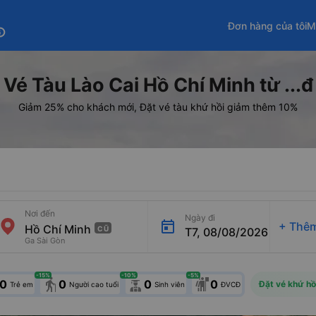
Đơn hàng của tôi
M
fo
Vé Tàu Lào Cai Hồ Chí Minh từ ...đ
Giảm 25% cho khách mới, Đặt vé tàu khứ hồi giảm thêm 10%
Nơi đến
Ngày đi
+
Thêm
CŨ
T7, 08/08/2026
Ga Sài Gòn
-15
%
-10
%
-5
%
elderly
0
0
0
0
Đặt vé khứ hồ
Trẻ em
Người cao tuổi
Sinh viên
ĐVCĐ