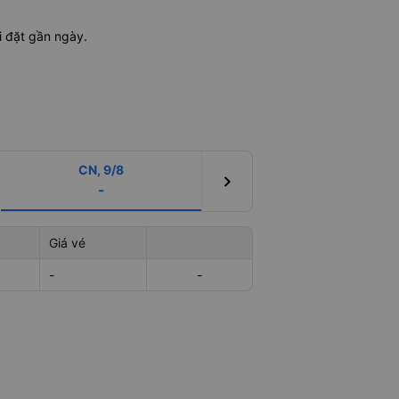
i đặt gần ngày.
CN, 9/8
chevron_right
-
Giá vé
-
-