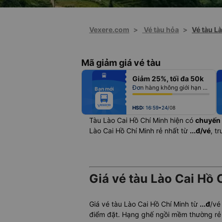
Vexere.com
>
Vé tàu hỏa
>
Vé tàu L
Mã giảm giá vé tàu
fiber_manual_record
Giảm 25%, tối đa 50k
fiber_manual_record
fiber_manual_record
Đơn hàng không giới hạn số lượng vé
Bạn mới
fiber_manual_record
fiber_manual_record
fiber_manual_record
fiber_manual_record
HSD:
16:59•24/08
Tàu Lào Cai Hồ Chí Minh hiện có
chuyến
Lào Cai Hồ Chí Minh rẻ nhất từ
...đ/vé
, t
Giá vé tàu Lào Cai Hồ 
Giá vé tàu Lào Cai Hồ Chí Minh từ
...đ
/vé
điểm đặt. Hạng ghế ngồi mềm thường rẻ