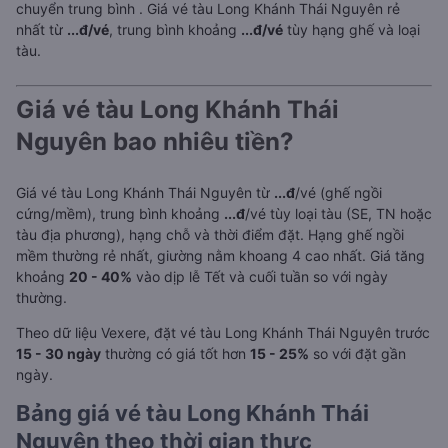
chuyển trung bình
. Giá vé tàu Long Khánh Thái Nguyên rẻ
nhất từ
...đ/vé
, trung bình khoảng
...đ/vé
tùy hạng ghế và loại
tàu.
Giá vé tàu Long Khánh Thái
Nguyên bao nhiêu tiền?
Giá vé tàu Long Khánh Thái Nguyên từ
...đ
/vé (ghế ngồi
cứng/mềm), trung bình khoảng
...đ
/vé tùy loại tàu (SE, TN hoặc
tàu địa phương), hạng chỗ và thời điểm đặt. Hạng ghế ngồi
mềm thường rẻ nhất, giường nằm khoang 4 cao nhất. Giá tăng
khoảng
20 - 40%
vào dịp lễ Tết và cuối tuần so với ngày
thường.
Theo dữ liệu Vexere, đặt vé tàu Long Khánh Thái Nguyên trước
15 - 30 ngày
thường có giá tốt hơn
15 - 25%
so với đặt gần
ngày.
Bảng giá vé tàu Long Khánh Thái
Nguyên theo thời gian thực