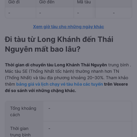
Giờ đi
Giờ đến
Mã tàu
Giá vé
-
-
-
-
-
-
Xem giờ tàu cho những ngày khác
Đi tàu từ Long Khánh đến Thái
Nguyên mất bao lâu?
Thời gian di chuyển tàu Long Khánh Thái Nguyên
trung bình
.
Mác tàu SE (Thống Nhất tốc hành) thường nhanh hơn TN
(Thống Nhất) và tàu địa phương khoảng 20–30%. Tham khảo
thêm
bảng giá và lịch chạy vé tàu hỏa các tuyến
trên Vexere
để so sánh với những chặng khác.
Tổng khoảng
-
cách
Thời gian
-
trung bình