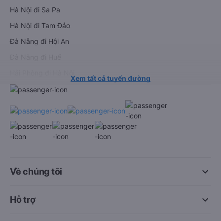
Hà Nội đi Sa Pa
Hà Nội đi Tam Đảo
Đà Nẵng đi Hội An
Đà Nẵng đi Huế
Hải Phòng đi Hà Nội
Xem tất cả tuyến đường
keyboard_arrow_down
Về chúng tôi
keyboard_arrow_down
Hỗ trợ