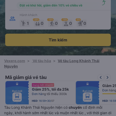
Đặt vé khứ hồi, giảm đến 10% vé chiều về
Hành khách
-25
%
-15
%
-10
%
-5
%
emoji_people
elderly
1
0
0
0
0
Tìm kiếm
Vexere.com
>
Vé tàu hỏa
>
Vé tàu Long Khánh Thái
Nguyên
keyboard_arrow_left
keyboard_arrow_right
Mã giảm giá vé tàu
fiber_manual_record
fiber_manual_record
Đang hết nhanh!
Giảm 25
fiber_manual_record
fiber_manual_record
Giảm 25%, tối đa 25k
fiber_manual_record
fiber_manual_record
Bạn mới
Bạn mới
fiber_manual_record
fiber_manual_record
Đơn hàng tối thiểu 300k
fiber_manual_record
fiber_manual_record
fiber_manual_record
fiber_manual_record
fiber_manual_record
fiber_manual_record
HSD:
16:59•30/07
HSD:
16:5
Tàu Long Khánh Thái Nguyên hiện có
chuyến
cố định mỗi
ngày, khởi hành sớm nhất lúc
và muộn nhất lúc
, với thời gian di