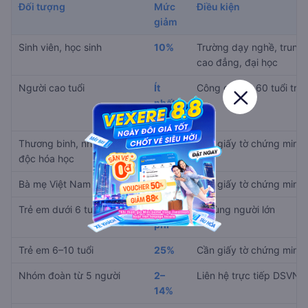
Đối tượng
Mức
Điều kiện
giảm
Sinh viên, học sinh
10%
Trường dạy nghề, trung 
cao đẳng, đại học
Người cao tuổi
Ít
Công dân từ 60 tuổi trở 
nhất
15%
Thương binh, nhiễm chất
30%
Cần giấy tờ chứng minh
độc hóa học
Bà mẹ Việt Nam anh hùng
90%
Cần giấy tờ chứng minh
Trẻ em dưới 6 tuổi
Miễn
Đi cùng người lớn
phí
Trẻ em 6–10 tuổi
25%
Cần giấy tờ chứng minh
Nhóm đoàn từ 5 người
2–
Liên hệ trực tiếp DSVN
14%