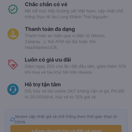
Chắc chắn có vé
Kết nối trực tiếp Đường sắt Việt Nam, cập nhật chỗ
trống thực tế tàu Long Khánh Thái Nguyên.
Thanh toán đa dạng
Thanh toán an toàn qua ví điện tử (Momo,
Zalopay...), thẻ ATM nội địa hoặc thẻ
Visa/Master/JCB.
Luôn có giá ưu đãi
Giảm ngay 25% cho lần đặt đầu tiên, giảm thêm 10%
khi mua vé tàu khứ hồi trên Vexere.
Hỗ trợ tận tâm
Đổi, hủy vé tàu online 24/7 không cần ra ga. Phí đổi
từ 20.000đ/vé, hủy vé từ 10% giá vé.
Vexere cập nhật giá và chỗ trống theo thời gian thực từ
DSVN
Xem chuyến tàu và đặt vé ngay