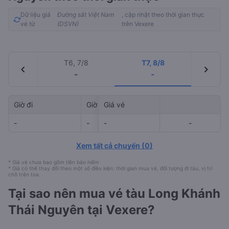
Dữ liệu giá
Đường sắt Việt Nam
, cập nhật theo thời gian thực
vé từ
(DSVN)
trên Vexere
T6, 7/8
T7, 8/8
chevron_left
chevron_right
-
-
Giờ đi
Giờ đến
Giá vé
Mã tàu
-
-
-
-
-
-
Xem tất cả chuyến
(
0
)
* Giá vé chưa bao gồm tiền bảo hiểm
* Giá có thể thay đổi theo một số điều kiện: thời gian mua vé, đối tượng đi tàu, vị trí
chỗ trên toa.
Tại sao nên mua vé tàu Long Khánh
Thái Nguyên tại Vexere?