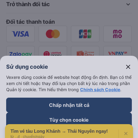
keyboard_arrow_down
Trở thành đối tác
Đối tác thanh toán
close
Sử dụng cookie
Vexere dùng cookie để website hoạt động ổn định. Bạn có thể
xem chi tiết hoặc thay đổi lựa chọn bất kỳ lúc nào trong phần
Quản lý cookie. Tìm hiểu thêm trong
Chính sách Cookie
.
Chấp nhận tất cả
Tùy chọn cookie
Tìm vé tàu Long Khánh → Thái Nguyên ngay!
✕
Từ chối
từ ...đ · chuyến/ngày