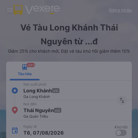
Tải app Vexere ngay!
Tải app Vexere
Đăng nhập
Mở app
Mở app
Nhận ưu đãi thành viên độc
-30k/ghế khi đặt vé máy bay qua
quyền
app
Vé Tàu Long Khánh Thái
Nguyên từ ...đ
Giảm 25% cho khách mới, Đặt vé tàu khứ hồi giảm thêm 10%
-25%
Tàu hỏa
Nơi xuất phát
Long Khánh
CŨ
Ga Long Khánh
import_export
Nơi đến
Thái Nguyên
CŨ
Ga Quán Triều
Ngày đi
Khứ hồi
T6, 07/08/2026