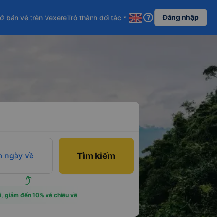
help_outline
Đăng nhập
ở bán vé trên Vexere
Trở thành đối tác
arrow_drop_down
 ngày về
Tìm kiếm
i, giảm đến 10% vé chiều về