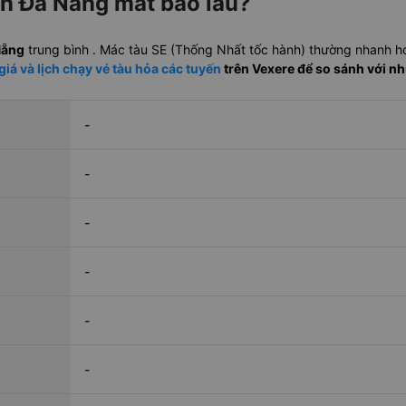
ến Đà Nẵng mất bao lâu?
Nẵng
trung bình
. Mác tàu SE (Thống Nhất tốc hành) thường nhanh h
giá và lịch chạy vé tàu hỏa các tuyến
trên Vexere để so sánh với n
-
-
-
-
-
-