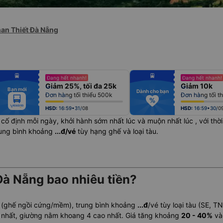
han Thiết Đà Nẵng
fiber_manual_record
fiber_manual_record
Đang hết nhanh!
Đang hết nhanh!
fiber_manual_record
fiber_manual_record
Giảm 25%, tối đa 25k
Giảm 10k
fiber_manual_record
fiber_manual_record
Bạn mới
fiber_manual_record
fiber_manual_record
Dành cho bạn
Đơn hàng tối thiểu 500k
Đơn hàng tối t
fiber_manual_record
fiber_manual_record
fiber_manual_record
fiber_manual_record
fiber_manual_record
fiber_manual_record
HSD:
16:59•31/08
HSD:
16:59•30/0
cố định mỗi ngày, khởi hành sớm nhất lúc
và muộn nhất lúc
, với th
rung bình khoảng
...đ/vé
tùy hạng ghế và loại tàu.
Đà Nẵng bao nhiêu tiền?
 (ghế ngồi cứng/mềm), trung bình khoảng
...đ
/vé tùy loại tàu (SE, T
 nhất, giường nằm khoang 4 cao nhất. Giá tăng khoảng
20 - 40%
vào