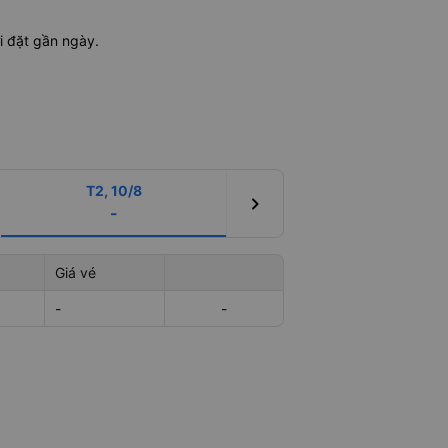
i đặt gần ngày.
T2, 10/8
chevron_right
-
Giá vé
-
-