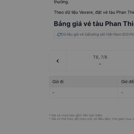
thường.
Theo dữ liệu Vexere, đặt vé tàu Phan Th
Bảng giá vé tàu Phan Thi
Dữ liệu giá vé từ
Đường sắt Việt Nam (DSVN
T6, 7/8
chevron_left
-
Giờ đi
Giờ đế
-
-
* Giá vé chưa bao gồm tiền bảo hiểm
* Giá có thể thay đổi theo một số điều kiện: thời gian mua vé