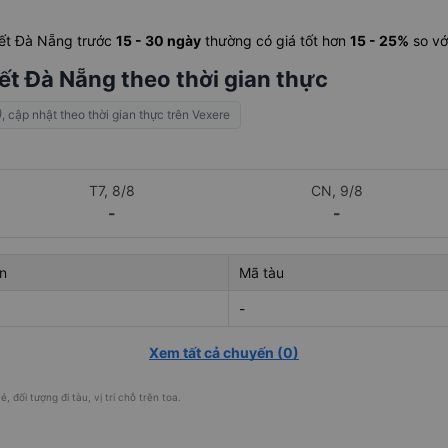
iết Đà Nẵng trước
15 - 30 ngày
thường có giá tốt hơn
15 - 25%
so vớ
ết Đà Nẵng theo thời gian thực
)
, cập nhật theo thời gian thực trên Vexere
T7, 8/8
CN, 9/8
-
-
n
Mã tàu
-
Xem tất cả chuyến
(
0
)
, đối tượng đi tàu, vị trí chỗ trên toa.