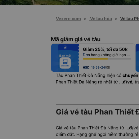
Vexere.com
>
Vé tàu hỏa
>
Vé tàu P
Mã giảm giá vé tàu
fiber_manual_record
Giảm 25%, tối đa 50k
fiber_manual_record
fiber_manual_record
Đơn hàng không giới hạn số lượng vé
Bạn mới
fiber_manual_record
fiber_manual_record
fiber_manual_record
fiber_manual_record
HSD:
16:59•24/08
Tàu Phan Thiết Đà Nẵng hiện có
chuyến
Phan Thiết Đà Nẵng rẻ nhất từ
...đ/vé
, t
Giá vé tàu Phan Thiết 
Giá vé tàu Phan Thiết Đà Nẵng từ
...đ
/vé
điểm đặt. Hạng ghế ngồi mềm thường rẻ