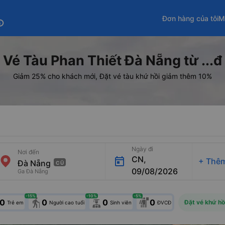
Đơn hàng của tôi
M
fo
Vé Tàu Phan Thiết Đà Nẵng từ ...đ
Giảm 25% cho khách mới, Đặt vé tàu khứ hồi giảm thêm 10%
Ngày đi
Nơi đến
CN,
+
Thêm
CŨ
09/08/2026
Ga Đà Nẵng
-15
%
-10
%
-5
%
elderly
0
0
0
0
Đặt vé khứ hồ
Trẻ em
Người cao tuổi
Sinh viên
ĐVCĐ