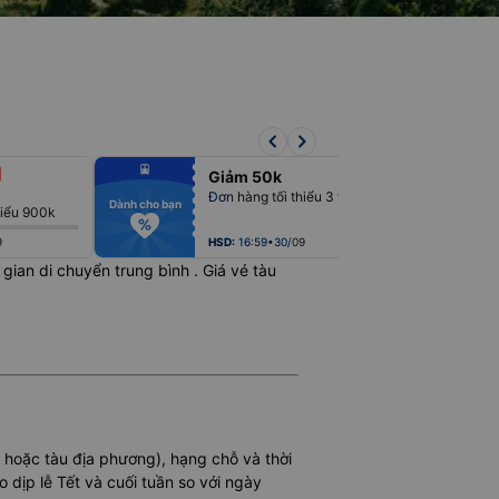
keyboard_arrow_left
keyboard_arrow_right
fiber_manual_record
fiber_man
Giảm 50k
fiber_manual_record
fiber_man
fiber_manual_record
fiber_man
Đơn hàng tối thiểu 3 triệu
fiber_manual_record
fiber_man
Dành cho bạn
Dành cho bạn
hiểu 900k
fiber_manual_record
fiber_man
fiber_manual_record
fiber_man
fiber_manual_record
fiber_man
9
HSD:
16:59•30/09
ời gian di chuyển trung bình
. Giá vé tàu
N hoặc tàu địa phương), hạng chỗ và thời
 dịp lễ Tết và cuối tuần so với ngày