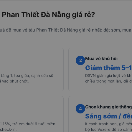
 Phan Thiết Đà Nẵng giá rẻ?
uả để mua vé tàu Phan Thiết Đà Nẵng giá rẻ nhất: đặt sớm, mua 
Mua vé khứ hồi
2
Giảm thêm 5–
tầng 1, toa giữa, cạnh cửa sổ
DSVN giảm giá lượt về khi
i vào phút chót.
chiều trong một lần, dễ đ
Chọn khung giờ thông
4
Sáng sớm / đ
i 15%, trẻ em dưới 6 tuổi miễn
Ít cạnh tranh hơn, giá m
check-in.
bộ lọc Vexere để so sánh