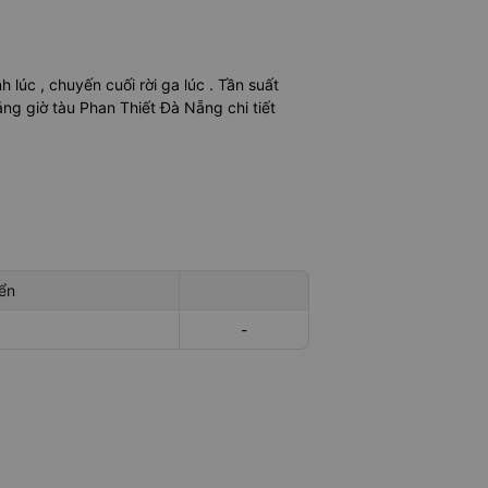
nh lúc
, chuyến cuối rời ga lúc
. Tần suất
ng giờ tàu Phan Thiết Đà Nẵng chi tiết
ển
-