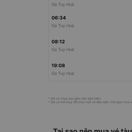
Ga Tuy Hoà
06:34
Ga Tuy Hoà
08:12
Ga Tuy Hoà
19:08
Ga Tuy Hoà
* Giá vé chưa bao gồm tiền bảo hiểm
* Giá có thể thay đổi theo một số điều kiện: thời gian mua vé
Tại sao nên mua vé tàu