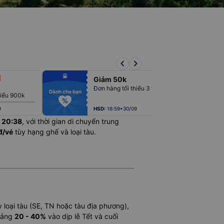
keyboard_arrow_left
keyboard_arrow_right
fiber_manual_record
fiber_man
Giảm 50k
fiber_manual_record
fiber_man
fiber_manual_record
fiber_man
Đơn hàng tối thiểu 3 triệu
fiber_manual_record
fiber_man
Dành cho bạn
Dành cho bạn
hiểu 900k
fiber_manual_record
fiber_man
fiber_manual_record
fiber_man
fiber_manual_record
fiber_man
9
HSD:
16:59•30/09
c
20:38
, với thời gian di chuyển trung
đ/vé
tùy hạng ghế và loại tàu.
y loại tàu (SE, TN hoặc tàu địa phương),
hoảng
20 - 40%
vào dịp lễ Tết và cuối