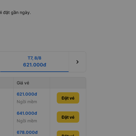
i đặt gần ngày.
T7, 8/8
chevron_right
621.000đ
Giá vé
621.000đ
Đặt vé
Ngồi mềm
641.000đ
Đặt vé
Ngồi mềm
678.000đ