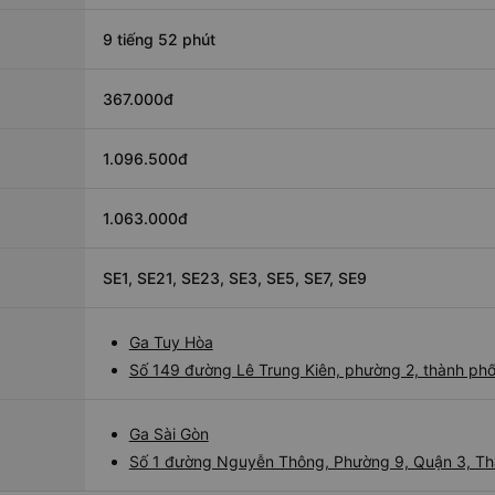
9 tiếng 52 phút
367.000đ
1.096.500đ
1.063.000đ
SE1, SE21, SE23, SE3, SE5, SE7, SE9
Ga Tuy Hòa
Số 149 đường Lê Trung Kiên, phường 2, thành ph
Ga Sài Gòn
Số 1 đường Nguyễn Thông, Phường 9, Quận 3, Th