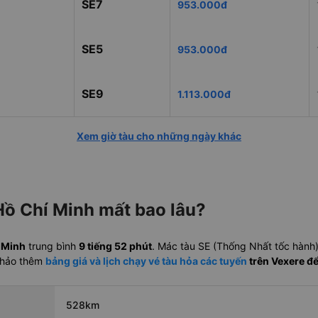
SE7
953.000đ
SE5
953.000đ
SE9
1.113.000đ
Xem giờ tàu cho những ngày khác
Hồ Chí Minh mất bao lâu?
í Minh
trung bình
9 tiếng 52 phút
. Mác tàu SE (Thống Nhất tốc hành
khảo thêm
bảng giá và lịch chạy vé tàu hỏa các tuyến
trên Vexere đ
528km