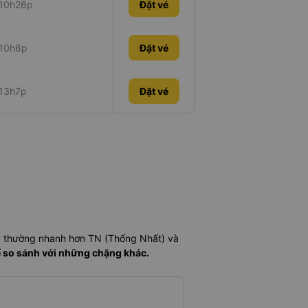
10h26p
Đặt vé
10h8p
Đặt vé
13h7p
Đặt vé
) thường nhanh hơn TN (Thống Nhất) và
ể so sánh với những chặng khác.