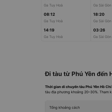
Ga Tuy Hoà
Ga Sài Gòn
08:12
18:20
Ga Tuy Hoà
Ga Sài Gòn
14:19
03:26
Ga Tuy Hoà
Ga Sài Gòn
Đi tàu từ Phú Yên đến 
Thời gian di chuyển tàu Phú Yên Hồ Ch
tàu địa phương khoảng 20–30%. Tham 
Tổng khoảng cách