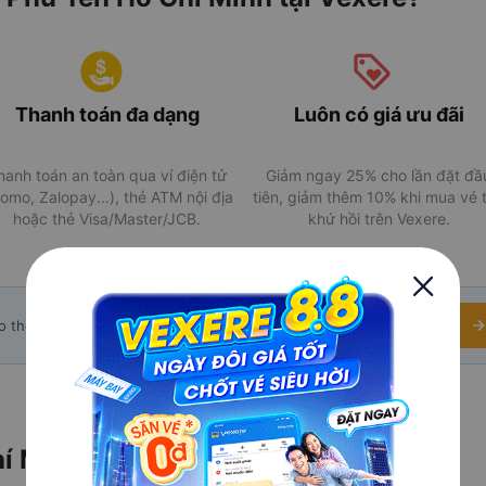
Thanh toán đa dạng
Luôn có giá ưu đãi
hanh toán an toàn qua ví điện tử
Giảm ngay 25% cho lần đặt đầ
omo, Zalopay...), thẻ ATM nội địa
tiên, giảm thêm 10% khi mua vé 
hoặc thẻ Visa/Master/JCB.
khứ hồi trên Vexere.
o thời gian thực từ DSVN
hí Minh mới nhất ngày 08/08/2026