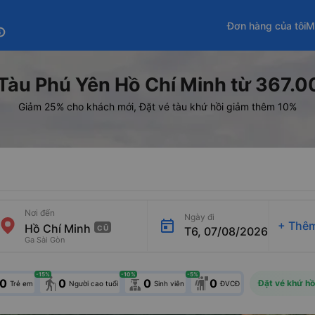
Đơn hàng của tôi
M
fo
Tàu Phú Yên Hồ Chí Minh từ 367.
Giảm 25% cho khách mới, Đặt vé tàu khứ hồi giảm thêm 10%
Nơi đến
Ngày đi
+
Thêm
CŨ
T6, 07/08/2026
Ga Sài Gòn
-15
%
-10
%
-5
%
elderly
0
0
0
0
Đặt vé khứ hồ
Trẻ em
Người cao tuổi
Sinh viên
ĐVCĐ