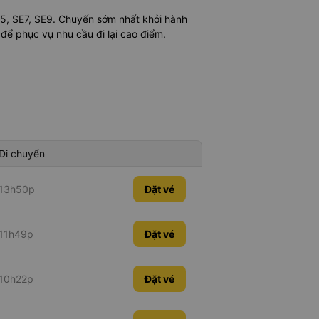
E5, SE7, SE9. Chuyến sớm nhất khởi hành
 để phục vụ nhu cầu đi lại cao điểm.
Di chuyển
13h50p
Đặt vé
11h49p
Đặt vé
10h22p
Đặt vé