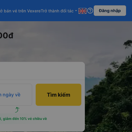
help_outline
Đăng nhập
ở bán vé trên Vexere
Trở thành đối tác
arrow_drop_down
000đ
 ngày về
Tìm kiếm
i, giảm đến 10% vé chiều về