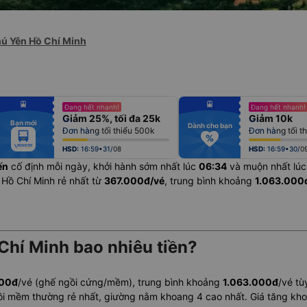
hú Yên Hồ Chí Minh
fiber_manual_record
fiber_manual_record
Đang hết nhanh!
Đang hết nhanh!
fiber_manual_record
fiber_manual_record
Giảm 25%, tối đa 25k
Giảm 10k
fiber_manual_record
fiber_manual_record
Bạn mới
fiber_manual_record
fiber_manual_record
Dành cho bạn
Đơn hàng tối thiểu 500k
Đơn hàng tối t
fiber_manual_record
fiber_manual_record
fiber_manual_record
fiber_manual_record
fiber_manual_record
fiber_manual_record
HSD:
16:59•31/08
HSD:
16:59•30/0
ến
cố định mỗi ngày, khởi hành sớm nhất lúc
06:34
và muộn nhất lú
 Hồ Chí Minh rẻ nhất từ
367.000đ/vé
, trung bình khoảng
1.063.000
Chí Minh bao nhiêu tiền?
000đ
/vé (ghế ngồi cứng/mềm), trung bình khoảng
1.063.000đ
/vé tù
ồi mềm thường rẻ nhất, giường nằm khoang 4 cao nhất. Giá tăng k