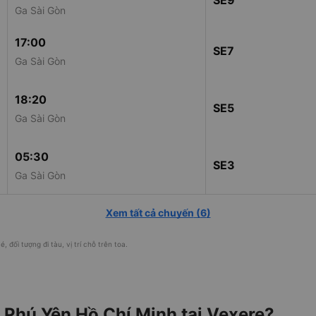
SE9
Ga Sài Gòn
17:00
SE7
Ga Sài Gòn
18:20
SE5
Ga Sài Gòn
05:30
SE3
Ga Sài Gòn
Xem tất cả chuyến
(
6
)
, đối tượng đi tàu, vị trí chỗ trên toa.
 Phú Yên Hồ Chí Minh tại Vexere?