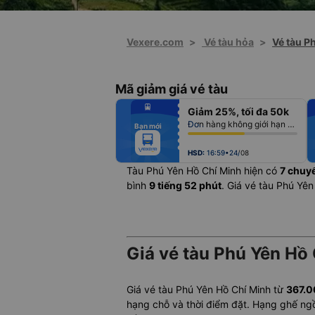
Vexere.com
>
Vé tàu hỏa
>
Vé tàu P
Mã giảm giá vé tàu
fiber_manual_record
Giảm 25%, tối đa 50k
fiber_manual_record
fiber_manual_record
Đơn hàng không giới hạn số lượng vé
Bạn mới
fiber_manual_record
fiber_manual_record
fiber_manual_record
fiber_manual_record
HSD:
16:59•24/08
Tàu Phú Yên Hồ Chí Minh hiện có
7 chuy
bình
9 tiếng 52 phút
. Giá vé tàu Phú Yên
Giá vé tàu Phú Yên Hồ 
Giá vé tàu Phú Yên Hồ Chí Minh từ
367.
hạng chỗ và thời điểm đặt. Hạng ghế ng