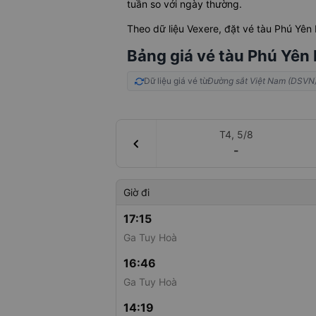
tuần so với ngày thường.
Theo dữ liệu Vexere, đặt vé tàu Phú Yên
Bảng giá vé tàu Phú Yên 
Dữ liệu giá vé từ
Đường sắt Việt Nam (DSVN
T4, 5/8
chevron_left
-
Giờ đi
17:15
Ga Tuy Hoà
16:46
Ga Tuy Hoà
14:19