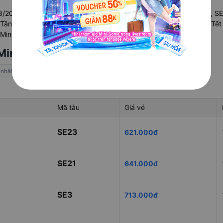
08/2026 có
7 chuyến
, bao gồm các mác tàu SE1, SE21, SE23, SE3, S
 Tần suất các chuyến có thể tăng thêm vào dịp cuối tuần hoặc lễ Tết
nh chi tiết cập nhật theo thời gian thực tại Vexere:
 Minh mới nhất ngày 08/08/2026
 nhật theo thời gian thực trên Vexere
Mã tàu
Giá vé
SE23
621.000đ
SE21
641.000đ
SE3
713.000đ