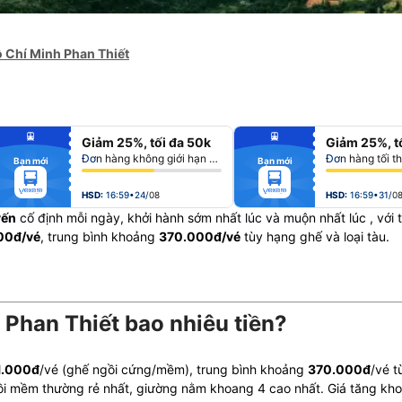
ồ Chí Minh Phan Thiết
fiber_manual_record
fiber_manual_record
Giảm 25%, tối đa 50k
Giảm 25%, t
fiber_manual_record
fiber_manual_record
fiber_manual_record
fiber_manual_record
Đơn hàng không giới hạn số lượng vé
Đơn hàng tối t
Bạn mới
Bạn mới
fiber_manual_record
fiber_manual_record
fiber_manual_record
fiber_manual_record
fiber_manual_record
fiber_manual_record
fiber_manual_record
fiber_manual_record
HSD:
16:59•24/08
HSD:
16:59•31/0
yến
cố định mỗi ngày, khởi hành sớm nhất lúc
và muộn nhất lúc
, với
00đ/vé
, trung bình khoảng
370.000đ/vé
tùy hạng ghế và loại tàu.
 Phan Thiết bao nhiêu tiền?
1.000đ
/vé (ghế ngồi cứng/mềm), trung bình khoảng
370.000đ
/vé t
ồi mềm thường rẻ nhất, giường nằm khoang 4 cao nhất. Giá tăng k