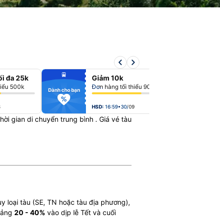
keyboard_arrow_left
keyboard_arrow_right
fiber_manual_record
fiber_man
ối đa 25k
Giảm 10k
fiber_manual_record
fiber_man
fiber_manual_record
fiber_man
hiểu 500k
Đơn hàng tối thiểu 900k
fiber_manual_record
fiber_man
Dành cho bạn
Dành cho bạn
fiber_manual_record
fiber_man
fiber_manual_record
fiber_man
fiber_manual_record
fiber_man
8
HSD:
16:59•30/09
 thời gian di chuyển trung bình
. Giá vé tàu
ùy loại tàu (SE, TN hoặc tàu địa phương),
hoảng
20 - 40%
vào dịp lễ Tết và cuối