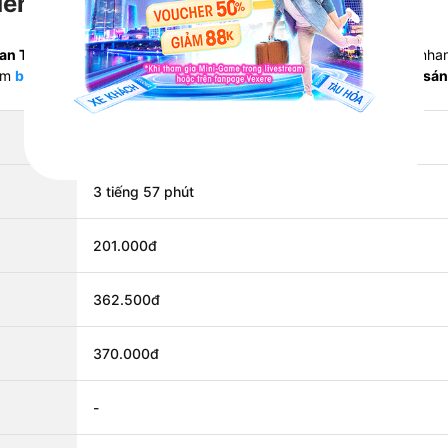
đến Phan Thiết mất bao lâu?
an Thiết
trung bình
. Mác tàu SE (Thống Nhất tốc hành) thường nha
êm
bảng giá và lịch chạy vé tàu hỏa các tuyến
trên Vexere để so sá
-
3 tiếng 57 phút
201.000đ
362.500đ
370.000đ
-