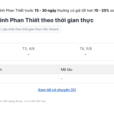
Minh Phan Thiết trước
15 - 30 ngày
thường có giá tốt hơn
15 - 25%
so
inh Phan Thiết theo thời gian thực
)
, cập nhật theo thời gian thực trên Vexere
T3, 4/8
T4, 5/8
-
-
n
Mã tàu
-
Xem tất cả chuyến
(
0
)
, đối tượng đi tàu, vị trí chỗ trên toa.