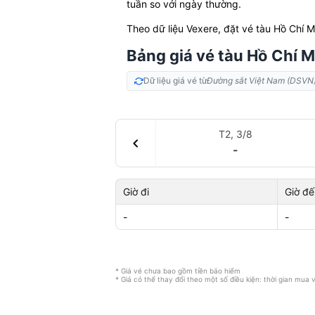
tuần so với ngày thường.
Theo dữ liệu Vexere, đặt vé tàu Hồ Chí 
Bảng giá vé tàu Hồ Chí M
Dữ liệu giá vé từ
Đường sắt Việt Nam (DSVN
T2, 3/8
chevron_left
-
Giờ đi
Giờ đế
-
-
* Giá vé chưa bao gồm tiền bảo hiểm
* Giá có thể thay đổi theo một số điều kiện: thời gian mua vé