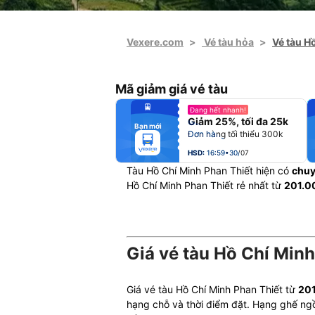
Vexere.com
>
Vé tàu hỏa
>
Vé tàu H
Mã giảm giá vé tàu
fiber_manual_record
Đang hết nhanh!
fiber_manual_record
Giảm 25%, tối đa 25k
fiber_manual_record
Bạn mới
fiber_manual_record
Đơn hàng tối thiểu 300k
fiber_manual_record
fiber_manual_record
fiber_manual_record
HSD:
16:59•30/07
Tàu Hồ Chí Minh Phan Thiết hiện có
chu
Hồ Chí Minh Phan Thiết rẻ nhất từ
201.0
Giá vé tàu Hồ Chí Minh
Giá vé tàu Hồ Chí Minh Phan Thiết từ
20
hạng chỗ và thời điểm đặt. Hạng ghế ng