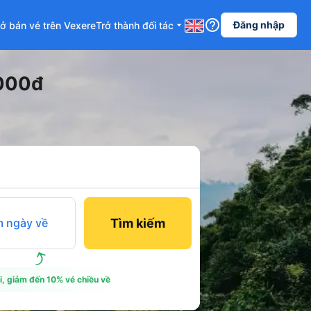
help_outline
Đăng nhập
ở bán vé trên Vexere
Trở thành đối tác
arrow_drop_down
.000đ
 ngày về
Tìm kiếm
i, giảm đến 10% vé chiều về