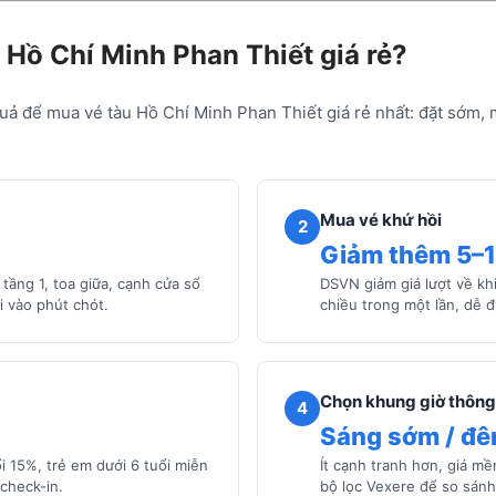
 Hồ Chí Minh Phan Thiết giá rẻ?
uả để mua vé tàu Hồ Chí Minh Phan Thiết giá rẻ nhất: đặt sớm, 
Mua vé khứ hồi
2
Giảm thêm 5–
tầng 1, toa giữa, cạnh cửa sổ
DSVN giảm giá lượt về khi
i vào phút chót.
chiều trong một lần, dễ đ
Chọn khung giờ thông
4
Sáng sớm / đ
i 15%, trẻ em dưới 6 tuổi miễn
Ít cạnh tranh hơn, giá m
check-in.
bộ lọc Vexere để so sánh