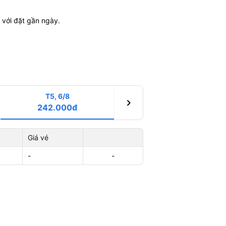
 với đặt gần ngày.
T5, 6/8
chevron_right
242.000đ
Giá vé
-
-