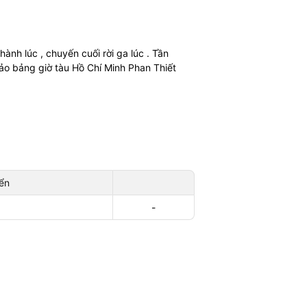
 hành lúc
, chuyến cuối rời ga lúc
. Tần
hảo bảng giờ tàu Hồ Chí Minh Phan Thiết
ển
-