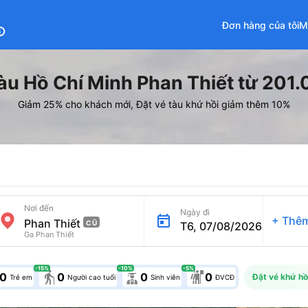
Đơn hàng của tôi
M
fo
àu Hồ Chí Minh Phan Thiết từ 201
Giảm 25% cho khách mới, Đặt vé tàu khứ hồi giảm thêm 10%
Nơi đến
Ngày đi
+
Thêm
CŨ
T6, 07/08/2026
Ga Phan Thiết
-15
%
-10
%
-5
%
elderly
0
0
0
0
Đặt vé khứ hồ
Trẻ em
Người cao tuổi
Sinh viên
ĐVCĐ