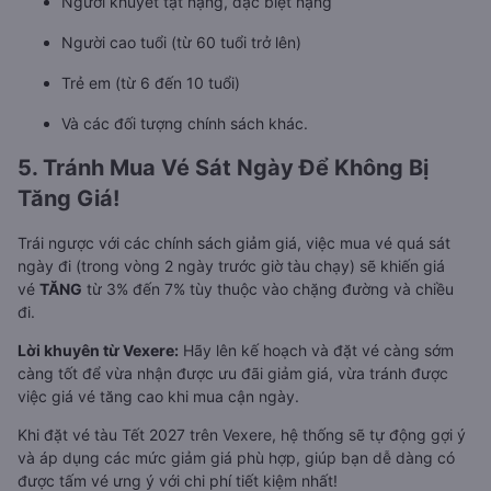
Người khuyết tật nặng, đặc biệt nặng
Người cao tuổi (từ 60 tuổi trở lên)
Trẻ em (từ 6 đến 10 tuổi)
Và các đối tượng chính sách khác.
5. Tránh Mua Vé Sát Ngày Để Không Bị
Tăng Giá!
Trái ngược với các chính sách giảm giá, việc mua vé quá sát
ngày đi (trong vòng 2 ngày trước giờ tàu chạy) sẽ khiến giá
vé
TĂNG
từ 3% đến 7% tùy thuộc vào chặng đường và chiều
đi.
Lời khuyên từ Vexere:
Hãy lên kế hoạch và đặt vé càng sớm
càng tốt để vừa nhận được ưu đãi giảm giá, vừa tránh được
việc giá vé tăng cao khi mua cận ngày.
Khi đặt vé tàu Tết 2027 trên Vexere, hệ thống sẽ tự động gợi ý
và áp dụng các mức giảm giá phù hợp, giúp bạn dễ dàng có
được tấm vé ưng ý với chi phí tiết kiệm nhất!