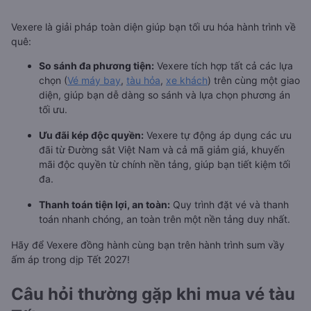
Vexere là giải pháp toàn diện giúp bạn tối ưu hóa hành trình về
quê:
So sánh đa phương tiện:
Vexere tích hợp tất cả các lựa
chọn (
Vé máy bay
,
tàu hỏa
,
xe khách
) trên cùng một giao
diện, giúp bạn dễ dàng so sánh và lựa chọn phương án
tối ưu.
Ưu đãi kép độc quyền:
Vexere tự động áp dụng các ưu
đãi từ Đường sắt Việt Nam và cả mã giảm giá, khuyến
mãi độc quyền từ chính nền tảng, giúp bạn tiết kiệm tối
đa.
Thanh toán tiện lợi, an toàn:
Quy trình đặt vé và thanh
toán nhanh chóng, an toàn trên một nền tảng duy nhất.
Hãy để Vexere đồng hành cùng bạn trên hành trình sum vầy
ấm áp trong dịp Tết 2027!
Câu hỏi thường gặp khi mua vé tàu