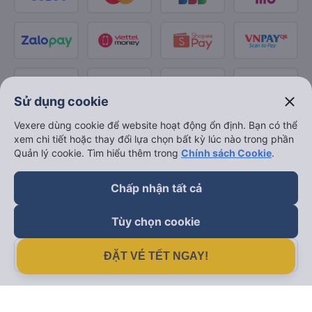
close
Sử dụng cookie
Vexere dùng cookie để website hoạt động ổn định. Bạn có thể
xem chi tiết hoặc thay đổi lựa chọn bất kỳ lúc nào trong phần
Quản lý cookie. Tìm hiểu thêm trong
Chính sách Cookie
.
Chấp nhận tất cả
Tùy chọn cookie
Từ chối
ĐẶT VÉ TẾT NGAY!
Theo dõi chúng tôi trên
Facebook
Tiktok
Youtube