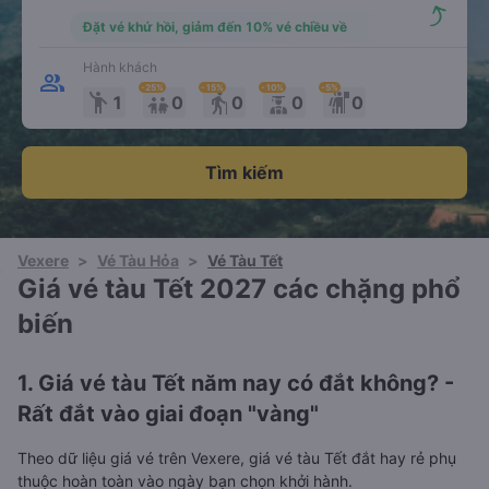
Đặt vé khứ hồi, giảm đến 10% vé chiều về
Hành khách
-25
%
-15
%
-10
%
-5
%
emoji_people
elderly
1
0
0
0
0
Tìm kiếm
Vexere
>
Vé Tàu Hỏa
>
Vé Tàu Tết
Giá vé tàu Tết 2027 các chặng phổ
biến
1. Giá vé tàu Tết năm nay có đắt không? -
Rất đắt vào giai đoạn "vàng"
Theo dữ liệu giá vé trên Vexere, giá vé tàu Tết đắt hay rẻ phụ
thuộc hoàn toàn vào ngày bạn chọn khởi hành.