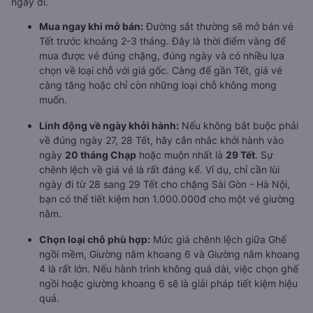
ngày đi.
Mua ngay khi mở bán:
Đường sắt thường sẽ mở bán vé
Tết trước khoảng 2-3 tháng. Đây là thời điểm vàng để
mua được vé đúng chặng, đúng ngày và có nhiều lựa
chọn về loại chỗ với giá gốc. Càng để gần Tết, giá vé
càng tăng hoặc chỉ còn những loại chỗ không mong
muốn.
Linh động về ngày khởi hành:
Nếu không bắt buộc phải
về đúng ngày 27, 28 Tết, hãy cân nhắc khởi hành vào
ngày
20 tháng Chạp
hoặc muộn nhất là
29 Tết
. Sự
chênh lệch về giá vé là rất đáng kể. Ví dụ, chỉ cần lùi
ngày đi từ 28 sang 29 Tết cho chặng Sài Gòn - Hà Nội,
bạn có thể tiết kiệm hơn 1.000.000đ cho một vé giường
nằm.
Chọn loại chỗ phù hợp:
Mức giá chênh lệch giữa Ghế
ngồi mềm, Giường nằm khoang 6 và Giường nằm khoang
4 là rất lớn. Nếu hành trình không quá dài, việc chọn ghế
ngồi hoặc giường khoang 6 sẽ là giải pháp tiết kiệm hiệu
quả.