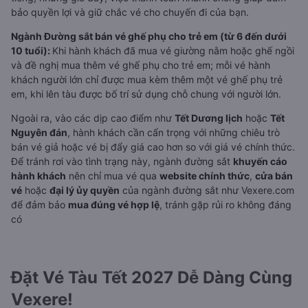
bảo quyền lợi và giữ chắc vé cho chuyến đi của bạn.
Ngành Đường sắt bán vé ghế phụ cho trẻ em (từ 6 đến dưới
10 tuổi):
Khi hành khách đã mua vé giường nằm hoặc ghế ngồi
và đề nghị mua thêm vé ghế phụ cho trẻ em; mỗi vé hành
khách người lớn chỉ được mua kèm thêm một vé ghế phụ trẻ
em, khi lên tàu được bố trí sử dụng chỗ chung với người lớn.
Ngoài ra, vào các dịp cao điểm như
Tết Dương lịch
hoặc
Tết
Nguyên đán
, hành khách cần cẩn trọng với những chiêu trò
bán vé giả hoặc vé bị đẩy giá cao hơn so với giá vé chính thức.
Để tránh rơi vào tình trạng này, ngành đường sắt
khuyến cáo
hành khách
nên chỉ mua vé qua
website chính thức
,
cửa bán
vé
hoặc
đại lý ủy quyền
của ngành đường sắt như Vexere.com
để đảm bảo
mua đúng vé hợp lệ
, tránh gặp rủi ro không đáng
có
Đặt Vé Tàu Tết 2027 Dễ Dàng Cùng
Vexere!