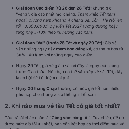
Giai đoạn Cao điểm (từ 26 đến 28 Tết):
khung giờ
"vàng", giá cao nhất mọi chặng.
Tham khảo Tết năm
ngoái, giường nằm khoang 4 chặng Sài Gòn - Hà Nội lên
tới ~3.600.000đ; dự kiến Tết 2027 tương đương hoặc
tăng nhẹ 5-10% theo xu hướng các năm.
Giai đoạn "Vai" (trước 25 Tết và ngày 29 Tết):
Giá vé
vào những ngày này
mềm hơn đáng kể
, có thể rẻ hơn từ
30% - 40%
so với những ngày cao điểm.
Ngày
29 Tết
, giá vé giảm sâu vì đây là ngày cuối cùng
trước Giao thừa. Nếu bạn có thể sắp xếp về sát Tết, đây
là cơ hội để tiết kiệm chi phí.
Ngày
20 tháng Chạp
thường có mức giá tốt hơn nhiều,
phù hợp cho những ai có thể nghỉ Tết sớm.
2. Khi nào mua vé tàu Tết có giá tốt nhất?
Câu trả lời chắc chắn là
"Càng sớm càng tốt"
. Tuy nhiên, để có
được mức giá tối ưu nhất, bạn cần kết hợp cả thời điểm mua và