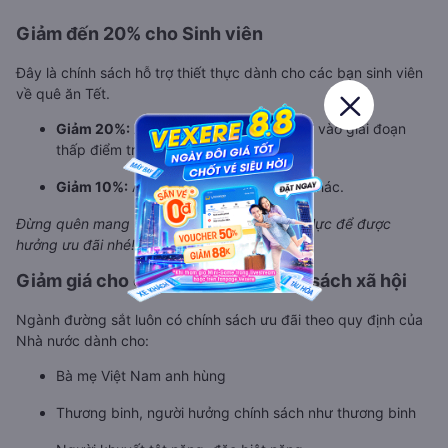
Giảm đến 20% cho Sinh viên
Đây là chính sách hỗ trợ thiết thực dành cho các bạn sinh viên
về quê ăn Tết.
Giảm 20%:
Áp dụng cho các chuyến đi vào giai đoạn
thấp điểm trước và sau Tết.
Giảm 10%:
Áp dụng cho các thời gian khác.
Đừng quên mang theo thẻ sinh viên còn hiệu lực để được
hưởng ưu đãi nhé!
Giảm giá cho các đối tượng chính sách xã hội
Ngành đường sắt luôn có chính sách ưu đãi theo quy định của
Nhà nước dành cho:
Bà mẹ Việt Nam anh hùng
Thương binh, người hưởng chính sách như thương binh