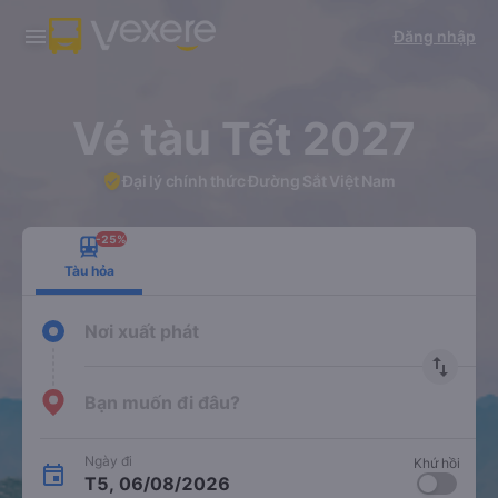
Tải app Vexere ngay!
Tải app Vexere
Đăng nhập
Mở app
Mở app
Nhận ưu đãi thành viên độc
-30k/ghế khi đặt vé máy bay qua
quyền
app
Vé tàu Tết 2027
Đại lý chính thức Đường Sắt Việt Nam
-25%
Tàu hỏa
Nơi xuất phát
import_export
Bạn muốn đi đâu?
Ngày đi
Khứ hồi
T5, 06/08/2026