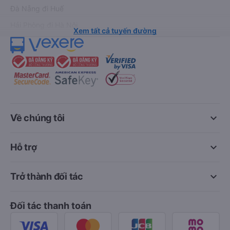
Đà Nẵng đi Huế
Hải Phòng đi Hà Nội
Xem tất cả tuyến đường
keyboard_arrow_down
Về chúng tôi
keyboard_arrow_down
Hỗ trợ
keyboard_arrow_down
Trở thành đối tác
Đối tác thanh toán