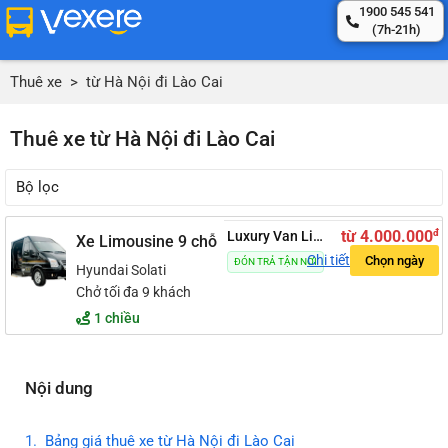
1900 545 541
(7h-21h)
Thuê xe
>
từ Hà Nội đi Lào Cai
Thuê xe từ Hà Nội đi Lào Cai
Bộ lọc
đ
từ 4.000.000
Luxury Van Limousine
5.0
Xe Limousine 9 chỗ
Chi tiết
Chọn ngày
ĐÓN TRẢ TẬN NƠI
Hyundai Solati
Chở tối đa 9 khách
1 chiều
Nội dung
Bảng giá thuê xe từ Hà Nội đi Lào Cai