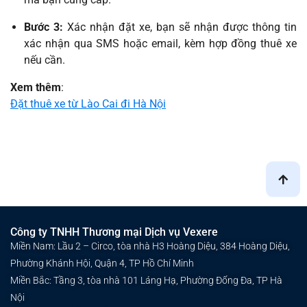
Bước 3:
Xác nhận đặt xe, bạn sẽ nhận được thông tin
xác nhận qua SMS hoặc email, kèm hợp đồng thuê xe
nếu cần.
Xem thêm
:
Đặt thuê xe từ Lào Cai đi Hà Nội
Công ty TNHH Thương mại Dịch vụ Vexere
Miền Nam: Lầu 2 – Circo, tòa nhà H3 Hoàng Diệu, 384 Hoàng Diệu,
Phường Khánh Hội, Quận 4, TP Hồ Chí Minh
Miền Bắc: Tầng 3, tòa nhà 101 Láng Hạ, Phường Đống Đa, TP Hà
Nội