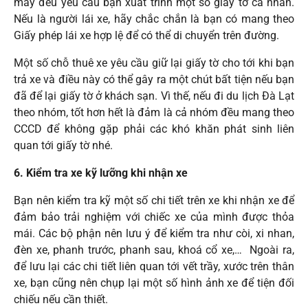
máy đều yêu cầu bạn xuát trình một số giấy tờ cá nhân.
Nếu là người lái xe, hãy chắc chắn là bạn có mang theo
Giấy phép lái xe hợp lệ để có thể di chuyển trên đường.
Một số chỗ thuê xe yêu cầu giữ lại giấy tờ cho tới khi bạn
trả xe và điều này có thể gây ra một chút bất tiện nếu bạn
đã để lại giấy tờ ở khách sạn. Vì thế, nếu đi du lịch Đà Lạt
theo nhóm, tốt hơn hết là đảm là cả nhóm đều mang theo
CCCD để không gặp phải các khó khăn phát sinh liên
quan tới giấy tờ nhé.
6. Kiểm tra xe kỹ lưỡng khi nhận xe
Bạn nên kiểm tra kỹ một số chi tiết trên xe khi nhận xe để
đảm bảo trải nghiệm với chiếc xe của mình được thỏa
mái. Các bộ phận nên lưu ý để kiểm tra như còi, xi nhan,
đèn xe, phanh trước, phanh sau, khoá cổ xe,… Ngoài ra,
để lưu lại các chi tiết liên quan tới vết trầy, xước trên thân
xe, bạn cũng nên chụp lại một số hình ảnh xe để tiện đối
chiếu nếu cần thiết.