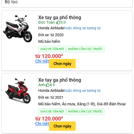
Bộ lọc
Xe tay ga phổ thông
Đức Toàn
5.0
Honda Airblade
hoặc dòng xe tương tự
Đời xe: từ 2020
Mũ bảo hiểm
GIAO XE TẬN NƠI
KHÔNG CẦN CỌC TRƯỚC
từ 120.000
đ
Chi tiết
Chọn ngày
Xe tay ga phổ thông
Ánh
4.9
Honda Airblade
hoặc dòng xe tương tự
Đời xe: từ 2021
Mũ bảo hiểm, Áo mưa, Xăng (1 lít), Giá đỡ điện thoại
GIAO XE TẬN NƠI
KHÔNG CẦN CỌC TRƯỚC
từ 120.000
đ
Chi tiết
Chọn ngày