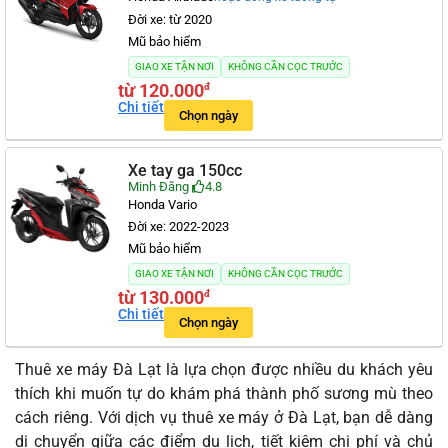
Đời xe: từ 2020
Mũ bảo hiểm
GIAO XE TẬN NƠI
KHÔNG CẦN CỌC TRƯỚC
từ 120.000
đ
Chi tiết
Chọn ngày
Xe tay ga 150cc
Minh Đăng
4.8
Honda Vario
Đời xe: 2022-2023
Mũ bảo hiểm
GIAO XE TẬN NƠI
KHÔNG CẦN CỌC TRƯỚC
từ 130.000
đ
Chi tiết
Chọn ngày
Thuê xe máy Đà Lạt là lựa chọn được nhiều du khách yêu
thích khi muốn tự do khám phá thành phố sương mù theo
cách riêng. Với dịch vụ thuê xe máy ở Đà Lạt, bạn dễ dàng
di chuyển giữa các điểm du lịch, tiết kiệm chi phí và chủ