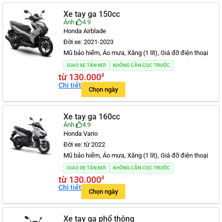
Xe tay ga 150cc
Ánh
4.9
Honda Airblade
Đời xe: 2021-2023
Mũ bảo hiểm, Áo mưa, Xăng (1 lít), Giá đỡ điện thoại
GIAO XE TẬN NƠI
KHÔNG CẦN CỌC TRƯỚC
từ 130.000
đ
Chi tiết
Chọn ngày
Xe tay ga 160cc
Ánh
4.9
Honda Vario
Đời xe: từ 2022
Mũ bảo hiểm, Áo mưa, Xăng (1 lít), Giá đỡ điện thoại
GIAO XE TẬN NƠI
KHÔNG CẦN CỌC TRƯỚC
từ 130.000
đ
Chi tiết
Chọn ngày
Xe tay ga phổ thông