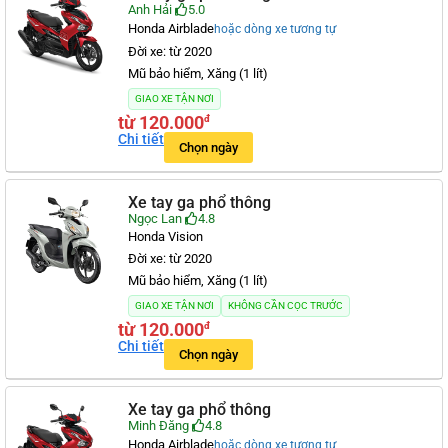
Anh Hải
5.0
Honda Airblade
hoặc dòng xe tương tự
Đời xe: từ 2020
Mũ bảo hiểm, Xăng (1 lít)
GIAO XE TẬN NƠI
từ 120.000
đ
Chi tiết
Chọn ngày
Xe tay ga phổ thông
Ngọc Lan
4.8
Honda Vision
Đời xe: từ 2020
Mũ bảo hiểm, Xăng (1 lít)
GIAO XE TẬN NƠI
KHÔNG CẦN CỌC TRƯỚC
từ 120.000
đ
Chi tiết
Chọn ngày
Xe tay ga phổ thông
Minh Đăng
4.8
Honda Airblade
hoặc dòng xe tương tự