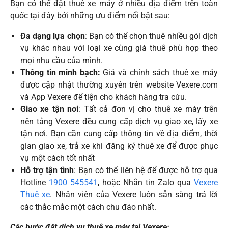
Bạn có thể đặt thuê xe máy ở nhiều địa điểm trên toàn
quốc tại đây bởi những ưu điểm nổi bật sau:
Đa dạng lựa chọn
: Bạn có thể chọn thuê nhiều gói dịch
vụ khác nhau với loại xe cùng giá thuê phù hợp theo
mọi nhu cầu của mình.
Thông tin minh bạch:
Giá và chính sách thuê xe máy
được cập nhật thường xuyên trên website Vexere.com
và App Vexere để tiện cho khách hàng tra cứu.
Giao xe tận nơi
: Tất cả đơn vị cho thuê xe máy trên
nên tảng Vexere đều cung cấp dịch vụ giao xe, lấy xe
tận nơi. Bạn cần cung cấp thông tin về địa điểm, thời
gian giao xe, trả xe khi đăng ký thuê xe để được phục
vụ một cách tốt nhất
Hỗ trợ tận tình
: Bạn có thể liên hệ để được hỗ trợ qua
Hotline
1900 545541
, hoặc Nhắn tin Zalo qua
Vexere
T
huê xe
. Nhân viên của Vexere luôn sẵn sàng trả lời
các thắc mắc một cách chu đáo nhất.
Các bước đặt dịch vụ thuê xe máy tại Vexere: