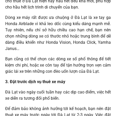
cho thuê ở Đà Lạt hiện nay hầu hết đều khá mới, phù hợp
cho hầu hết lịch trình di chuyển của bạn.
Dòng xe máy rất được ưa chuộng ở Đà Lạt là xe tay ga
Honda Airblade vì khả leo dốc cùng kiểu dáng mạnh mẽ.
Tuy nhiên, nếu chỉ sở hữu chiều cao hạn chế, bạn nên
chọn những dòng xe có thước nhỏ hoặc trung bình để dễ
dàng điều khiển như Honda Vision, Honda Click, Yamha
Janus…
Bạn cũng có thể chọn các dòng xe số phổ thông để tiết
kiệm chi phí, hoặc xe côn tay để tận hưởng trọn vẹn cảm
giác lái xe trên những con đèo uốn lượn của Đà Lạt.
3. Đặt trước dịch vụ thuê xe máy
Đà Lạt vào ngày cuối tuần hay các dịp cao điểm, việc hết
xe diễn ra tương đối phổ biến.
Để đảm bảo không ảnh hưởng tới kế hoạch, bạn nên đặt
thuê xe máy trước ngày tới Đà Lạt từ 2-3 ngày. Việc đặt