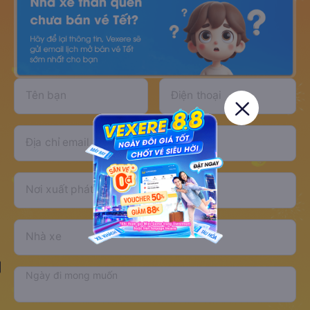
Tên bạn
Điện thoại
Địa chỉ email
Nơi xuất phát
Nơi đến
Nhà xe
Ngày đi mong muốn