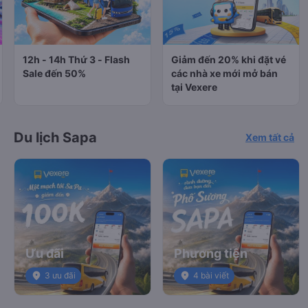
12h - 14h Thứ 3 - Flash
Giảm đến 20% khi đặt vé
Sale đến 50%
các nhà xe mới mở bán
tại Vexere
Du lịch Sapa
Xem tất cả
Ưu đãi
Phương tiện
place
3 ưu đãi
place
4 bài viết