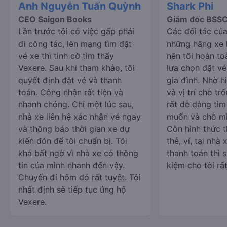
Anh Nguyễn Tuấn Quỳnh
Shark Phi
CEO Saigon Books
Giám đốc BSS
Lần trước tôi có việc gấp phải
Các đối tác của
đi công tác, lên mạng tìm đặt
những hãng xe l
vé xe thì tình cờ tìm thấy
nên tôi hoàn to
Vexere. Sau khi tham khảo, tôi
lựa chọn đặt vé
quyết định đặt vé và thanh
gia đình. Nhờ hi
toán. Công nhận rất tiện và
và vị trí chỗ trố
nhanh chóng. Chỉ một lúc sau,
rất dễ dàng tì
nhà xe liên hệ xác nhận vé ngay
muốn và chỗ mì
và thông báo thời gian xe dự
Còn hình thức 
kiến đón để tôi chuẩn bị. Tôi
thẻ, ví, tại nhà
khá bất ngờ vì nhà xe có thông
thanh toán thì s
tin của mình nhanh đến vậy.
kiệm cho tôi rất
Chuyến đi hôm đó rất tuyệt. Tôi
nhất định sẽ tiếp tục ủng hộ
Vexere.