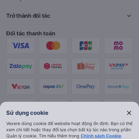
keyboard_arrow_down
Trở thành đối tác
Đối tác thanh toán
close
Sử dụng cookie
Vexere dùng cookie để website hoạt động ổn định. Bạn có thể
xem chi tiết hoặc thay đổi lựa chọn bất kỳ lúc nào trong phần
Quản lý cookie. Tìm hiểu thêm trong
Chính sách Cookie
.