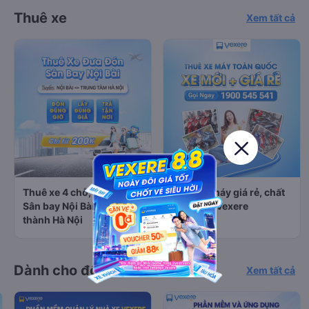
Thuê xe
Xem tất cả
Thuê xe 4 chỗ, 7 chỗ từ
Thuê xe máy giá rẻ, chất
Sân bay Nội Bài đi Nội
lượng tại Vexere
thành Hà Nội
Dành cho đối tác của Vexere
Xem tất cả