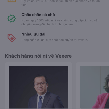
Đặt vé chỉ với 60s. Chọn xe yêu thích cực nhanh và thuận
tiện.
Chắc chắn có chỗ
Hoàn ngay 150% nếu nhà xe không cung cấp dịch vụ vận
chuyển, mang đến hành trình trọn vẹn.
Nhiều ưu đãi
Hàng ngàn ưu đãi cực chất độc quyền tại Vexere.
Khách hàng nói gì về Vexere