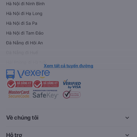
Hà Nội đi Ninh Bình
Hà Nội đi Hạ Long
Hà Nội đi Sa Pa
Hà Nội đi Tam Đảo
Đà Nẵng đi Hội An
Đà Nẵng đi Huế
Hải Phòng đi Hà Nội
Xem tất cả tuyến đường
keyboard_arrow_down
Về chúng tôi
keyboard_arrow_down
Hỗ trợ