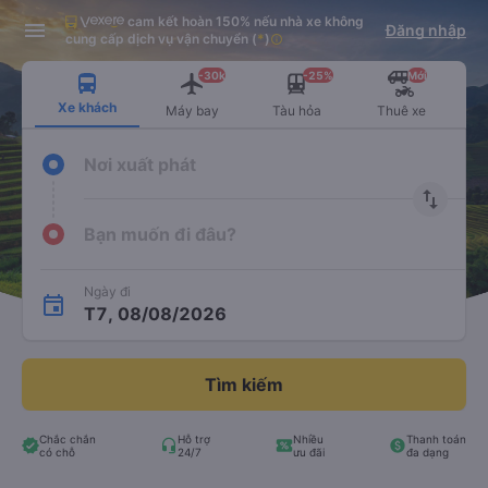
cam kết hoàn 150% nếu nhà xe không
Tải app Vexere ngay!
Tải app Vexere
Đăng nhập
Mở app
Mở app
cung cấp dịch vụ vận chuyển
(
*
)
info
Nhận ưu đãi thành viên độc
-30k/ghế khi đặt vé máy bay qua
quyền
app
-30k
-25%
Mới
Xe khách
Máy bay
Tàu hỏa
Thuê xe
Nơi xuất phát
import_export
Bạn muốn đi đâu?
Ngày đi
T7, 08/08/2026
Tìm kiếm
Chắc chắn
Hỗ trợ
Nhiều
Thanh toán
có chỗ
24/7
ưu đãi
đa dạng