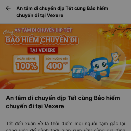
Tải app Vexere ngay!
Tải app Vexere
arrow_back
An tâm di chuyển dịp Tết cùng Bảo hiểm
Mở app
Mở app
Nhận ưu đãi thành viên độc
-30k/ghế khi đặt vé máy bay qua
chuyến đi tại Vexere
quyền
app
An tâm di chuyển dịp Tết cùng Bảo hiểm
chuyến đi tại Vexere
Tết đến xuân về là thời điểm mọi người tạm gác lại
công việc để dành thời gian sum vầy cùng gia đình